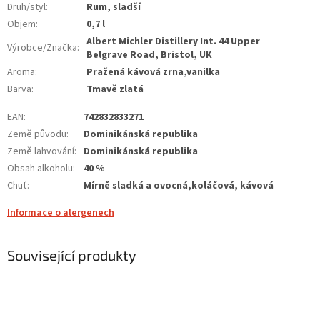
Druh/styl
:
Rum, sladší
Objem
:
0,7 l
Albert Michler Distillery Int. 44 Upper
Výrobce/Značka
:
Belgrave Road, Bristol, UK
Aroma
:
Pražená kávová zrna,vanilka
Barva
:
Tmavě zlatá
EAN
:
742832833271
Země původu
:
Dominikánská republika
Země lahvování
:
Dominikánská republika
Obsah alkoholu
:
40 %
Chuť
:
Mírně sladká a ovocná,koláčová, kávová
Informace o alergenech
Související produkty