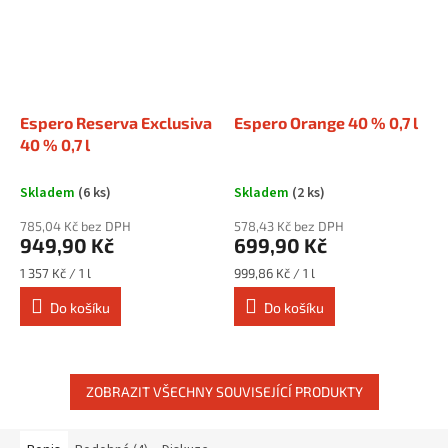
Espero Reserva Exclusiva
Espero Orange 40 % 0,7 l
40 % 0,7 l
Skladem
(6 ks)
Skladem
(2 ks)
785,04 Kč bez DPH
578,43 Kč bez DPH
949,90 Kč
699,90 Kč
Měrná
Měrná
1 357 Kč / 1 l
999,86 Kč / 1 l
cena:
cena:
Do košíku
Do košíku
ZOBRAZIT VŠECHNY SOUVISEJÍCÍ PRODUKTY