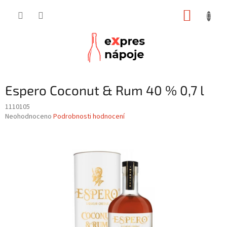
Přejít
NÁKUP
na
obsah
KOŠÍK
Espero Coconut & Rum 40 % 0,7 l
1110105
Průměrné
Neohodnoceno
Podrobnosti hodnocení
hodnocení
produktu
je
0,0
z
5
hvězdiček.