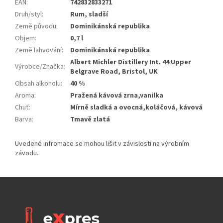
EAN
:
742832833271
Druh/styl
:
Rum, sladší
Země původu
:
Dominikánská republika
Objem
:
0,7 l
Země lahvování
:
Dominikánská republika
Albert Michler Distillery Int. 44 Upper
Výrobce/Značka
:
Belgrave Road, Bristol, UK
Obsah alkoholu
:
40 %
Aroma
:
Pražená kávová zrna,vanilka
Chuť
:
Mírně sladká a ovocná,koláčová, kávová
Barva
:
Tmavě zlatá