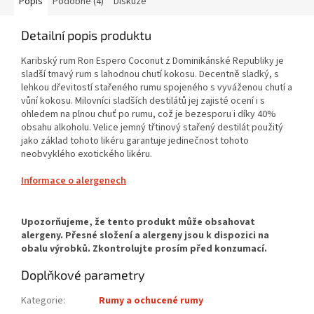
Popis
Podobné (4)
Diskuze
Detailní popis produktu
Karibský rum Ron Espero Coconut z Dominikánské Republiky je
sladší tmavý rum s lahodnou chutí kokosu. Decentně sladký, s
lehkou dřevitostí stařeného rumu spojeného s vyváženou chutí a
vůní kokosu. Milovníci sladších destilátů jej zajisté ocení i s
ohledem na plnou chuť po rumu, což je bezesporu i díky 40%
obsahu alkoholu. Velice jemný třtinový stařený destilát použitý
jako základ tohoto likéru garantuje jedinečnost tohoto
neobvyklého exotického likéru.
Informace o alergenech
Doplňkové parametry
Kategorie
:
Rumy a ochucené rumy