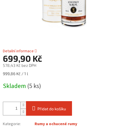
Detailní informace
699,90 Kč
578,43 Kč bez DPH
Měrná
999,86 Kč / 1 l
cena:
Skladem
(5 ks)
Přidat do košíku
Kategorie
:
Rumy a ochucené rumy