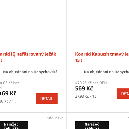
nrád IQ nefiltrovaný ležák
Konrád Kapucín tmavý l
 l
15 l
Na objednání na Hanychovské
Na objednání na Hanych
14,05 Kč bez
470,25 Kč bez DPH
569 Kč
H
469 Kč
DET
Měrná
37,93 Kč / 1 l
DETAIL
rná
cena:
38 Kč / 1 l
a:
Kód:
6726
Narážeč
Narážeč
žehlička
žehlička