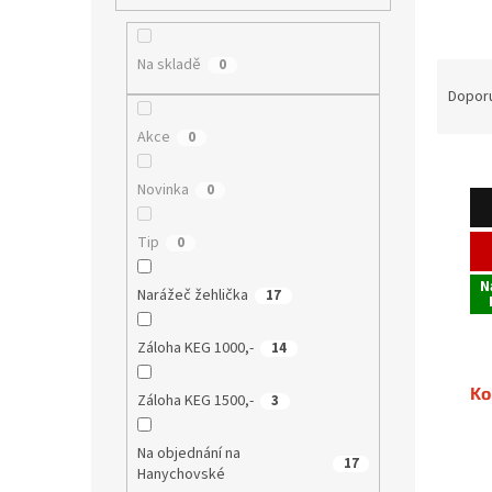
í
p
a
Na skladě
0
Ř
n
a
Dopor
e
z
l
Akce
0
e
V
n
ý
í
Novinka
0
p
p
i
r
Tip
0
s
o
p
d
N
Narážeč žehlička
17
r
u
o
k
Záloha KEG 1000,-
14
d
t
u
ů
Ko
Záloha KEG 1500,-
3
k
t
Na objednání na
ů
17
Hanychovské