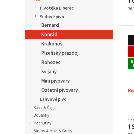
1 
Pivo
Pivotéka Liberec
Mě
36,
cen
Sudové pivo
Bernard
Konrád
Krakonoš
Plzeňský prazdoj
N
Rohozec
Svijany
Mini pivovary
Ostatní pivovary
Ko
Lahvové pivo
Káva & Čaj
Doutníky
1 2
Pochutiny
1 
Sirupy & Mixit & Grizly