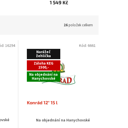
1 549 Kč
26
položek celkem
ód:
16294
Kód:
6661
Narážeč
žehlička
Záloha KEG
1500,-
Na objednání na
Hanychovské
Konrád 12° 15 l
ovské
Na objednání na Hanychovské