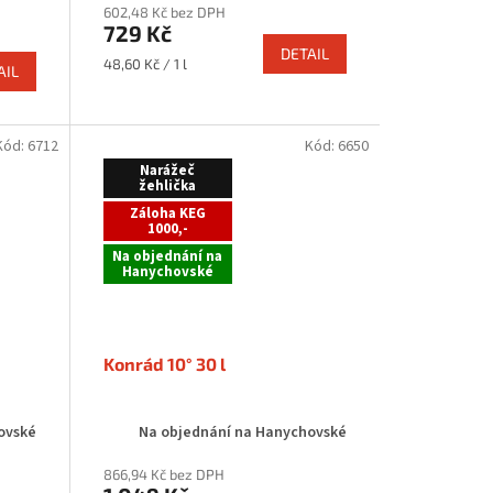
602,48 Kč bez DPH
729 Kč
DETAIL
Měrná
48,60 Kč / 1 l
AIL
cena:
Kód:
6712
Kód:
6650
Narážeč
žehlička
Záloha KEG
1000,-
Na objednání na
Hanychovské
Konrád 10° 30 l
ovské
Na objednání na Hanychovské
866,94 Kč bez DPH