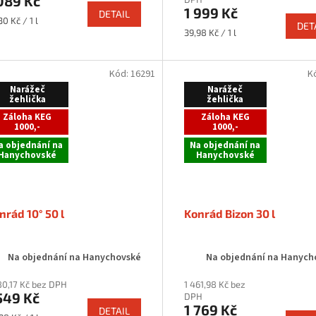
089 Kč
1 999 Kč
DETAIL
rná
30 Kč / 1 l
DET
a:
Měrná
39,98 Kč / 1 l
cena:
Kód:
16291
K
Narážeč
Narážeč
žehlička
žehlička
Záloha KEG
Záloha KEG
1000,-
1000,-
a objednání na
Na objednání na
Hanychovské
Hanychovské
nrád 10° 50 l
Konrád Bizon 30 l
Na objednání na Hanychovské
Na objednání na Hanych
80,17 Kč bez DPH
1 461,98 Kč bez
549 Kč
DPH
1 769 Kč
DETAIL