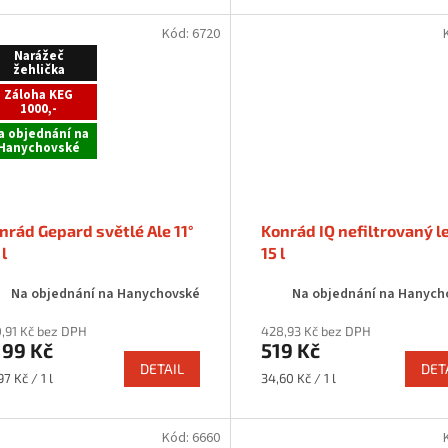
Kód:
6720
Narážeč
žehlička
Záloha KEG
1000,-
a objednání na
Hanychovské
nrád Gepard světlé Ale 11°
Konrád IQ nefiltrovaný l
 l
15 l
Na objednání na Hanychovské
Na objednání na Hanych
,91 Kč bez DPH
428,93 Kč bez DPH
199 Kč
519 Kč
DETAIL
DET
rná
Měrná
97 Kč / 1 l
34,60 Kč / 1 l
a:
cena:
Kód:
6660