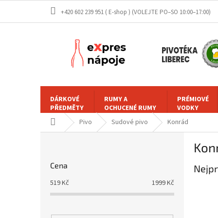
Přejít
+420 602 239 951 ( E-shop )
na
obsah
DÁRKOVÉ
RUMY A
PRÉMIOVÉ
PŘEDMĚTY
OCHUCENÉ RUMY
VODKY
Domů
Pivo
Sudové pivo
Konrád
P
Kon
o
s
Cena
Nejpr
t
r
519
Kč
1999
Kč
a
n
n