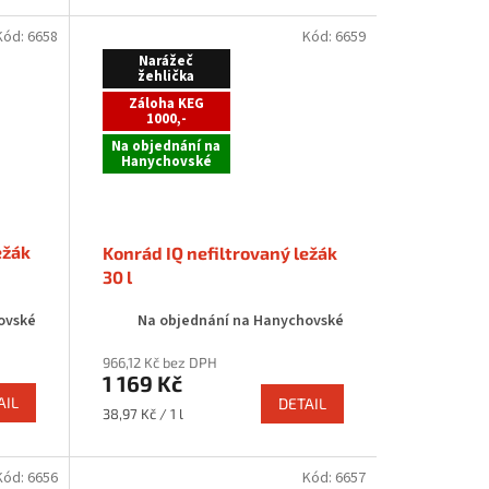
Kód:
6658
Kód:
6659
Narážeč
žehlička
Záloha KEG
1000,-
Na objednání na
Hanychovské
ežák
Konrád IQ nefiltrovaný ležák
30 l
ovské
Na objednání na Hanychovské
966,12 Kč bez DPH
1 169 Kč
AIL
DETAIL
Měrná
38,97 Kč / 1 l
cena:
Kód:
6656
Kód:
6657