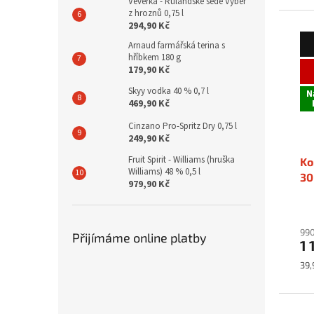
Veverka - Rulandské šedé Výběr
z hroznů 0,75 l
294,90 Kč
Arnaud farmářská terina s
hříbkem 180 g
179,90 Kč
Skyy vodka 40 % 0,7 l
N
469,90 Kč
Cinzano Pro-Spritz Dry 0,75 l
249,90 Kč
Fruit Spirit - Williams (hruška
Ko
Williams) 48 % 0,5 l
30
979,90 Kč
990
Přijímáme online platby
1 
Mě
39,
cen