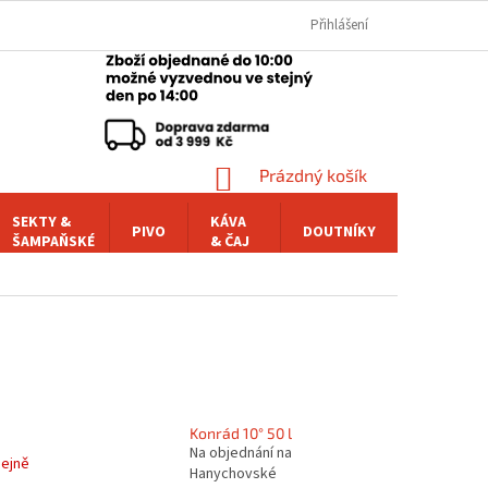
Přihlášení
NÁKUPNÍ
Prázdný košík
KOŠÍK
SEKTY &
KÁVA
PIVO
DOUTNÍKY
POCHUTI
ŠAMPAŇSKÉ
& ČAJ
Konrád 10° 50 l
Na objednání na
dejně
Hanychovské