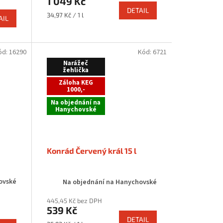
1 049 Kč
DETAIL
Měrná
34,97 Kč / 1 l
AIL
cena:
ód:
16290
Kód:
6721
Narážeč
žehlička
Záloha KEG
1000,-
Na objednání na
Hanychovské
Konrád Červený král 15 l
ovské
Na objednání na Hanychovské
445,45 Kč bez DPH
539 Kč
DETAIL