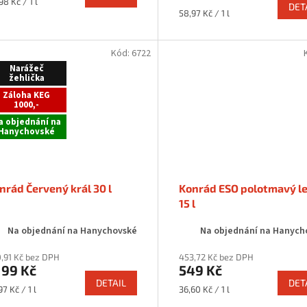
rná
98 Kč / 1 l
DET
a:
Měrná
58,97 Kč / 1 l
cena:
Kód:
6722
Narážeč
žehlička
Záloha KEG
1000,-
a objednání na
Hanychovské
nrád Červený král 30 l
Konrád ESO polotmavý l
15 l
Na objednání na Hanychovské
Na objednání na Hanych
,91 Kč bez DPH
453,72 Kč bez DPH
199 Kč
549 Kč
DETAIL
DET
rná
Měrná
97 Kč / 1 l
36,60 Kč / 1 l
a:
cena: