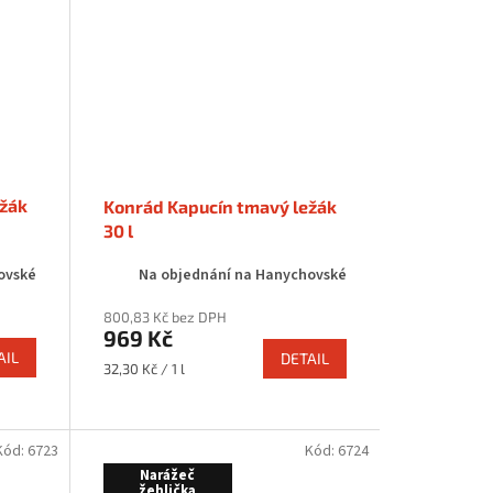
ežák
Konrád Kapucín tmavý ležák
30 l
ovské
Na objednání na Hanychovské
800,83 Kč bez DPH
969 Kč
AIL
DETAIL
Měrná
32,30 Kč / 1 l
cena:
Kód:
6723
Kód:
6724
Narážeč
žehlička