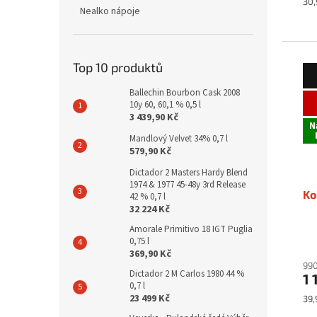
Mě
30,
Nealko nápoje
cen
Top 10 produktů
Ballechin Bourbon Cask 2008
10y 60, 60,1 % 0,5 l
3 439,90 Kč
N
Mandlový Velvet 34% 0,7 l
579,90 Kč
Dictador 2 Masters Hardy Blend
1974 & 1977 45-48y 3rd Release
Ko
42 % 0,7 l
32 224 Kč
Amorale Primitivo 18 IGT Puglia
0,75 l
369,90 Kč
990
Dictador 2 M Carlos 1980 44 %
1 
0,7 l
23 499 Kč
Mě
39,
cen