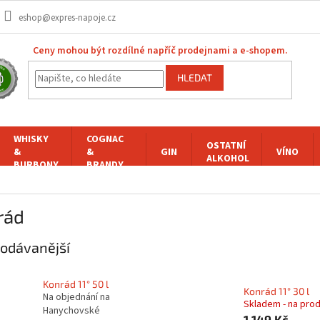
eshop@expres-napoje.cz
Ceny mohou být rozdílné napříč prodejnami a e-shopem.
HLEDAT
WHISKY
COGNAC
OSTATNÍ
&
&
GIN
VÍNO
ALKOHOL
BURBONY
BRANDY
rád
odávanější
Konrád 11° 50 l
Konrád 11° 30 l
Na objednání na
Skladem - na pro
Hanychovské
1 149 Kč