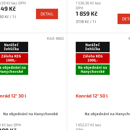
,59 Kč bez DPH
1 536,36 Kč bez
149 Kč
DPH
1 859 Kč
DETAIL
rná
30 Kč / 1 l
DET
a:
Měrná
37,18 Kč / 1 l
cena:
Kód:
6662
Narážeč
Narážeč
žehlička
žehlička
Záloha KEG
Záloha KEG
1000,-
1000,-
a objednání na
Na objednání na
Hanychovské
Hanychovské
nrád 12° 30 l
Konrád 12° 50 l
Na objednání na Hanychovské
Na objednání na Hanych
 Kč bez DPH
1 652,07 Kč bez
DPH