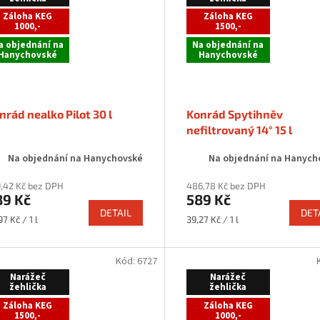
Záloha KEG
Záloha KEG
1000,-
1500,-
a objednání na
Na objednání na
Hanychovské
Hanychovské
nrád nealko Pilot 30 l
Konrád Spytihněv
nefiltrovaný 14° 15 l
Na objednání na Hanychovské
Na objednání na Hanych
,42 Kč bez DPH
486,78 Kč bez DPH
89 Kč
589 Kč
DETAIL
DET
rná
Měrná
97 Kč / 1 l
39,27 Kč / 1 l
a:
cena:
Kód:
6727
Narážeč
Narážeč
žehlička
žehlička
Záloha KEG
Záloha KEG
1500,-
1000,-