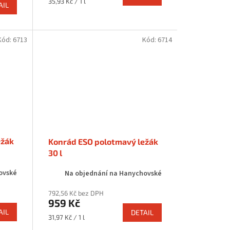
Měrná
35,93 Kč / 1 l
AIL
cena:
Kód:
6713
Kód:
6714
ežák
Konrád ESO polotmavý ležák
30 l
ovské
Na objednání na Hanychovské
792,56 Kč bez DPH
959 Kč
AIL
DETAIL
Měrná
31,97 Kč / 1 l
cena: