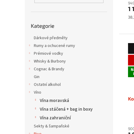
949
1 
Mě
38,
Přeskočit
cen
Kategorie
kategorie
Dárkové předměty
Rumy a ochucené rumy
Prémiové vodky
Whisky & Burbony
Cognac & Brandy
N
Gin
Ostatní alkohol
Víno
Ko
Vína moravská
Vína stáčená + bag in boxy
Vína zahraniční
Sekty & šampaňské
900