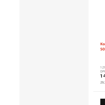
Ko
50
1 2
DP
1 
Mě
29,
cen