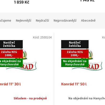
1 859 Kč
učujeme
Nejlevnější
Nejdražší
Nejprodávanější
Abecedně
Kód:
2500104
K
Narážeč
Narážeč
žehlička
žehlička
Záloha KEG
Záloha KEG
1000,-
1000,-
a objednání na
Na objednání na
Hanychovské
Hanychovské
nrád 11° 30 l
Konrád 11° 50 l
Skladem - na prodejně
Na objednání na Hanych