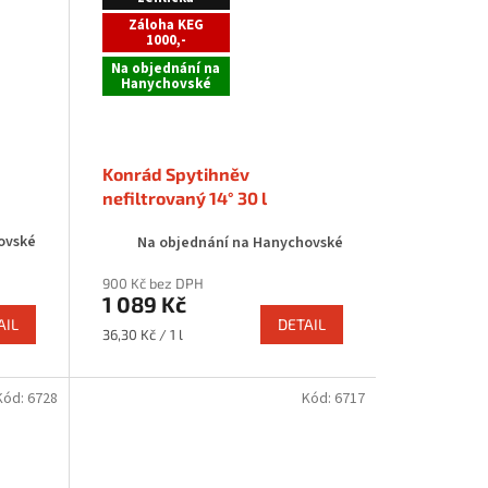
Záloha KEG
1000,-
Na objednání na
Hanychovské
Konrád Spytihněv
nefiltrovaný 14° 30 l
ovské
Na objednání na Hanychovské
900 Kč bez DPH
1 089 Kč
AIL
DETAIL
Měrná
36,30 Kč / 1 l
cena:
Kód:
6728
Kód:
6717