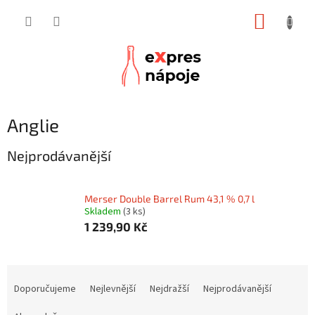
Přejít
NÁKUP
na
obsah
KOŠÍK
Anglie
Nejprodávanější
Merser Double Barrel Rum 43,1 % 0,7 l
Skladem
(3 ks)
1 239,90 Kč
Ř
a
Doporučujeme
Nejlevnější
Nejdražší
Nejprodávanější
z