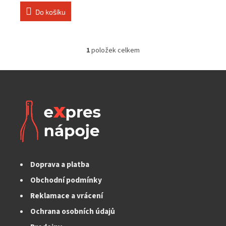
cena:
Do košíku
1
položek celkem
O
v
l
á
d
a
c
í
p
r
v
k
Doprava a platba
y
v
Obchodní podmínky
ý
Reklamace a vrácení
p
i
Ochrana osobních údajů
s