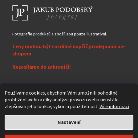
Fotografie produktů a zboží jsou pouze ilustrativní.
Ceny mohou být rozdílné napříč prodejnami a e-
shopem.
Nezasíláme do zahraničí!
Z
Používáme cookies, abychom Vám umožnili pohodlné
á
prohlížení webu a díky analýze provozu webu neustále
Vytvořil Shoptet
p
zlepšovali jeho funkce, výkon a použitelnost.
Více informací
a
t
Nastavení
Copyright 2026
eXpres nápoje
. Všechna práva vyhrazena.
Upravit
í
nastavení cookies
Individuální design a úpravy
619design.cz - Reklamní agentura z