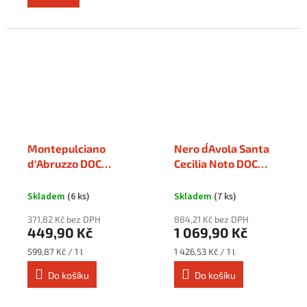
Montepulciano
Nero d´Avola Santa
d‘Abruzzo DOC
Cecilia Noto DOC
Casale Vecchio 0,75 l
0,75 l
Skladem
(6 ks)
Skladem
(7 ks)
371,82 Kč bez DPH
884,21 Kč bez DPH
449,90 Kč
1 069,90 Kč
Měrná
Měrná
599,87 Kč / 1 l
1 426,53 Kč / 1 l
cena:
cena:
Do košíku
Do košíku