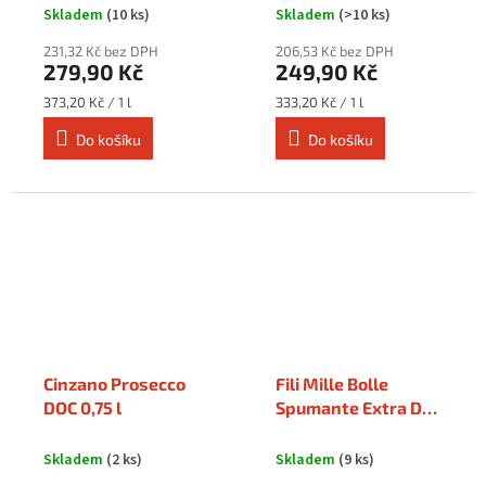
"Terre Vecchi 0,75 l
Skladem
(10 ks)
Skladem
(>10 ks)
231,32 Kč bez DPH
206,53 Kč bez DPH
279,90 Kč
249,90 Kč
Měrná
Měrná
373,20 Kč / 1 l
333,20 Kč / 1 l
cena:
cena:
Do košíku
Do košíku
Cinzano Prosecco
Fili Mille Bolle
DOC 0,75 l
Spumante Extra Dry
Millesimato 0,75 l
Skladem
(2 ks)
Skladem
(9 ks)