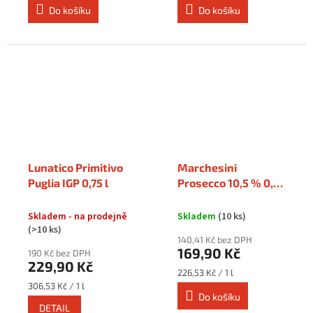
Do košíku
Do košíku
Lunatico Primitivo
Marchesini
Puglia IGP 0,75 l
Prosecco 10,5 % 0,75
l
Skladem - na prodejně
Skladem
(10 ks)
(>10 ks)
140,41 Kč bez DPH
169,90 Kč
190 Kč bez DPH
229,90 Kč
Měrná
226,53 Kč / 1 l
cena:
Měrná
306,53 Kč / 1 l
Do košíku
cena:
DETAIL