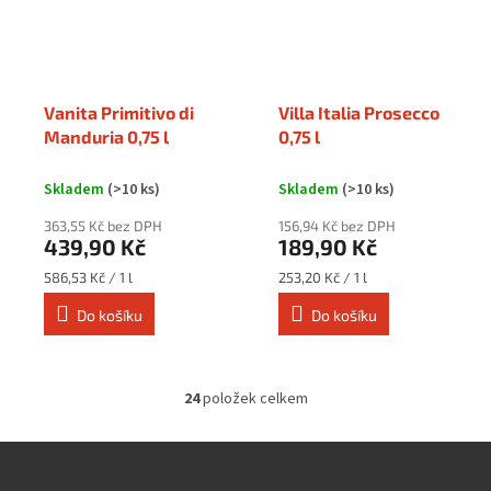
Vanita Primitivo di
Villa Italia Prosecco
Manduria 0,75 l
0,75 l
Skladem
(>10 ks)
Skladem
(>10 ks)
363,55 Kč bez DPH
156,94 Kč bez DPH
439,90 Kč
189,90 Kč
Měrná
Měrná
586,53 Kč / 1 l
253,20 Kč / 1 l
cena:
cena:
Do košíku
Do košíku
24
položek celkem
O
v
l
á
d