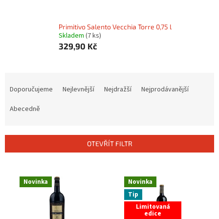
Primitivo Salento Vecchia Torre 0,75 l
Skladem
(7 ks)
329,90 Kč
Ř
a
Doporučujeme
Nejlevnější
Nejdražší
Nejprodávanější
z
e
Abecedně
n
í
p
OTEVŘÍT FILTR
r
o
V
d
ý
Novinka
Novinka
u
p
Tip
k
i
t
Limitovaná
s
edice
ů