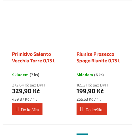
Primitivo Salento
Riunite Prosecco
Vecchia Torre 0,75 l
Spago Riunite 0,75 l
Skladem
(7 ks)
Skladem
(6 ks)
272,64 Kč bez DPH
165,21 Kč bez DPH
329,90 Kč
199,90 Kč
Měrná
Měrná
439,87 Kč / 1 l
266,53 Kč / 1 l
cena:
cena:
Do košíku
Do košíku