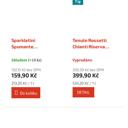
Tip
Sparkletini
Tenute Rossetti
Spumante
Chianti Riserva
Raspberry 0,75 l
DOCG "Piazza Tosca"
0,75 l
Skladem
(>10 ks)
Vyprodáno
132,15 Kč bez DPH
330,50 Kč bez DPH
159,90 Kč
399,90 Kč
Měrná
Měrná
213,20 Kč / 1 l
533,20 Kč / 1 l
cena:
cena:
DETAIL
Do košíku