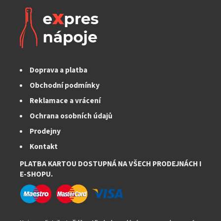
a
c
í
p
r
v
k
Doprava a platba
y
v
Obchodní podmínky
ý
Reklamace a vrácení
p
i
Ochrana osobních údajů
s
Prodejny
u
Kontakt
PLATBA KARTOU DOSTUPNÁ NA VŠECH PRODEJNÁCH I
E-SHOPU.