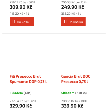
256,12 Kč bez DPH
206,53 Kč bez DPH
309,90 Kč
249,90 Kč
Měrná
Měrná
413,20 Kč / 1 l
333,20 Kč / 1 l
cena:
cena:
Do košíku
Do košíku
Fili Prosecco Brut
Gancia Brut DOC
Spumante DOP 0,75 l
Prosecco 0,75 l
Skladem
(6 ks)
Skladem
(>10 ks)
272,64 Kč bez DPH
280,91 Kč bez DPH
329,90 Kč
339,90 Kč