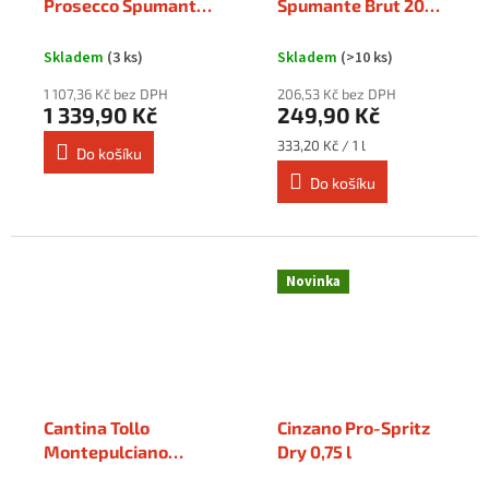
Prosecco Spumante
Spumante Brut 2019
DOC Brut 1,5 l
0,75 l
Skladem
(3 ks)
Skladem
(>10 ks)
1 107,36 Kč bez DPH
206,53 Kč bez DPH
1 339,90 Kč
249,90 Kč
Měrná
333,20 Kč / 1 l
Do košíku
cena:
Do košíku
Novinka
Cantina Tollo
Cinzano Pro-Spritz
Montepulciano
Dry 0,75 l
d'Abruzzo DOC