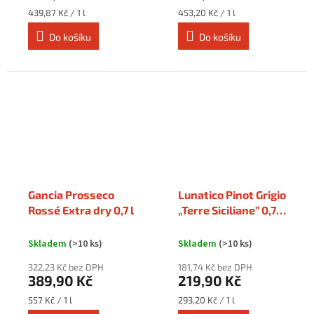
Měrná
Měrná
439,87 Kč / 1 l
453,20 Kč / 1 l
cena:
cena:
Do košíku
Do košíku
Gancia Prosseco
Lunatico Pinot Grigio
Rossé Extra dry 0,7 l
„Terre Siciliane” 0,75
l
Skladem
(>10 ks)
Skladem
(>10 ks)
322,23 Kč bez DPH
181,74 Kč bez DPH
389,90 Kč
219,90 Kč
Měrná
Měrná
557 Kč / 1 l
293,20 Kč / 1 l
cena:
cena: