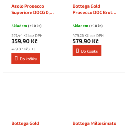
Asolo Prosecco
Bottega Gold
Superiore DOCG 0,75
Prosecco DOC Brut
l
0,75 l
Skladem
(>10 ks)
Skladem
(>10 ks)
297,44 Kč bez DPH
479,26 Kč bez DPH
359,90 Kč
579,90 Kč
Měrná
479,87 Kč / 1 l
Do košíku
cena:
Do košíku
Bottega Gold
Bottega Millesimato