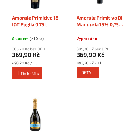
p
r
o
Amorale Primitivo 18
Amorale Primitivo Di
d
IGT Puglia 0,75 l
Manduria 15% 0,75 l
u
- Itálie
k
Skladem
(>10 ks)
Vyprodáno
t
ů
305,70 Kč bez DPH
305,70 Kč bez DPH
369,90 Kč
369,90 Kč
Měrná
Měrná
493,20 Kč / 1 l
493,20 Kč / 1 l
cena:
cena:
DETAIL
Do košíku