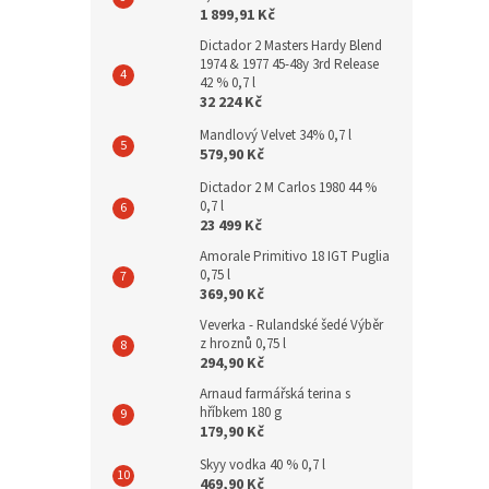
1 899,91 Kč
Dictador 2 Masters Hardy Blend
1974 & 1977 45-48y 3rd Release
42 % 0,7 l
32 224 Kč
Mandlový Velvet 34% 0,7 l
579,90 Kč
Dictador 2 M Carlos 1980 44 %
0,7 l
23 499 Kč
Amorale Primitivo 18 IGT Puglia
0,75 l
369,90 Kč
Veverka - Rulandské šedé Výběr
z hroznů 0,75 l
294,90 Kč
Arnaud farmářská terina s
hříbkem 180 g
179,90 Kč
Skyy vodka 40 % 0,7 l
469,90 Kč