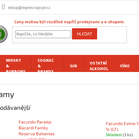
eshop@expres-napoje.cz
Ceny mohou být rozdílné napříč prodejnami a e-shopem.
HLEDAT
WHISKY
COGNAC
OSTATNÍ
&
&
GIN
VÍNO
ALKOHOL
BURBONY
BRANDY
amy
odávanější
Facundo Paraiso
Facundo Eximo 1
Bacardí Family
% 0,7 l
Reserva Bahamas
Skladem
(3 ks)