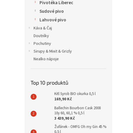
Pivotéka Liberec
Sudové pivo
Lahvové pivo
Káva & Čaj
Doutníky
Pochutiny
Sirupy & Mixit & Grizly
Nealko nápoje
Top 10 produktů
Kitl Syrob BIO okurka 0,5 l
169,90 Kč
Ballechin Bourbon Cask 2008
10y 60, 60,1 % 0,5 l
3 439,90 Kč
Žufánek - OMFG Oh my Gin 45 %
0,5 l