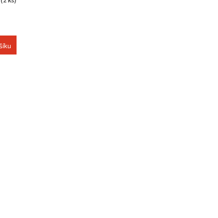
m
(2 ks)
šíku