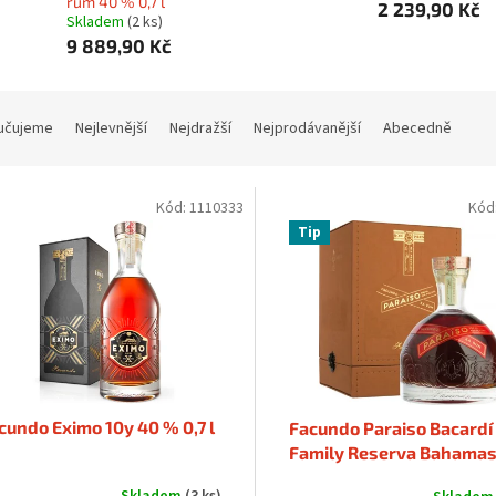
rum 40 % 0,7 l
2 239,90 Kč
Skladem
(2 ks)
9 889,90 Kč
učujeme
Nejlevnější
Nejdražší
Nejprodávanější
Abecedně
Kód:
1110333
Kód
Tip
cundo Eximo 10y 40 % 0,7 l
Facundo Paraiso Bacardí
Family Reserva Bahamas
40 % 0,7 l