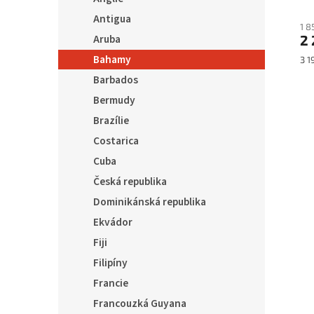
Antigua
1 8
2 
Aruba
Bahamy
Mě
3 1
cen
Barbados
Bermudy
Brazílie
Costarica
Cuba
Česká republika
Dominikánská republika
Ekvádor
Fiji
Filipíny
Francie
Francouzká Guyana