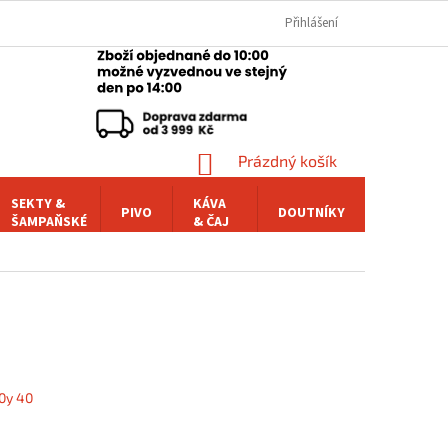
Přihlášení
NÁKUPNÍ
Prázdný košík
KOŠÍK
SEKTY &
KÁVA
PIVO
DOUTNÍKY
POCHUTI
ŠAMPAŇSKÉ
& ČAJ
0y 40