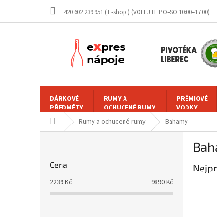
Přejít
+420 602 239 951 ( E-shop )
na
obsah
DÁRKOVÉ
RUMY A
PRÉMIOVÉ
PŘEDMĚTY
OCHUCENÉ RUMY
VODKY
Domů
Rumy a ochucené rumy
Bahamy
P
Bah
o
s
Cena
Nejpr
t
r
2239
Kč
9890
Kč
a
n
n