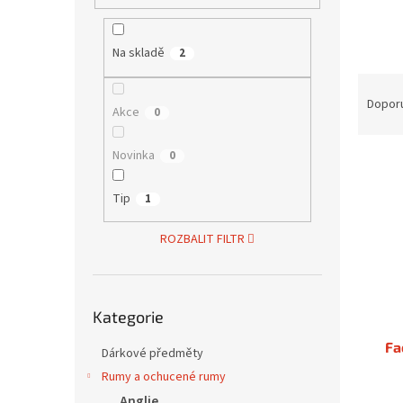
í
p
a
Na skladě
2
n
Ř
e
a
Dopor
l
Akce
0
z
e
Novinka
0
V
n
ý
í
Tip
p
1
p
i
r
s
ROZBALIT FILTR
o
p
d
r
u
o
k
Přeskočit
Kategorie
kategorie
d
t
u
ů
Fa
Dárkové předměty
k
Rumy a ochucené rumy
t
ů
Anglie