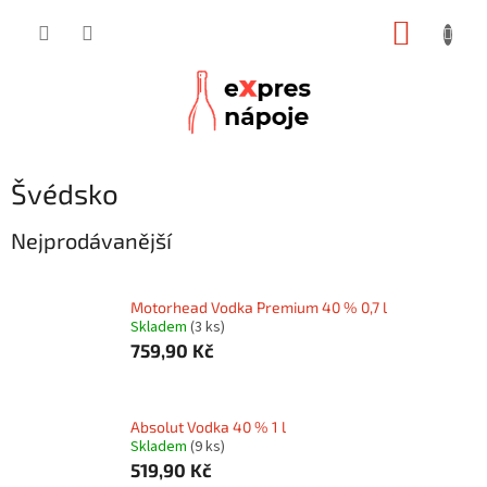
Přejít
NÁKUP
na
obsah
KOŠÍK
Švédsko
Nejprodávanější
Motorhead Vodka Premium 40 % 0,7 l
Skladem
(3 ks)
759,90 Kč
Absolut Vodka 40 % 1 l
Skladem
(9 ks)
519,90 Kč