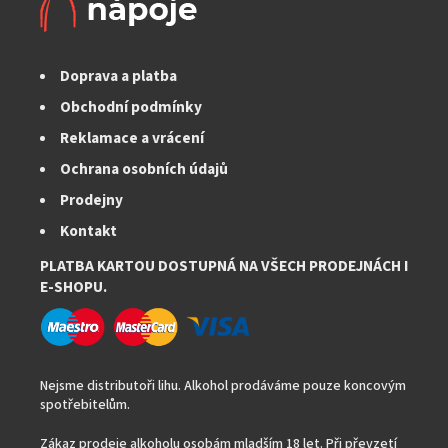
p
r
v
k
Doprava a platba
y
v
Obchodní podmínky
ý
Reklamace a vrácení
p
i
Ochrana osobních údajů
s
Prodejny
u
Kontakt
PLATBA KARTOU DOSTUPNÁ NA VŠECH PRODEJNÁCH I
E-SHOPU.
Nejsme distributoři lihu. Alkohol prodáváme pouze koncovým
spotřebitelům.
Zákaz prodeje alkoholu osobám mladším 18 let. Při převzetí