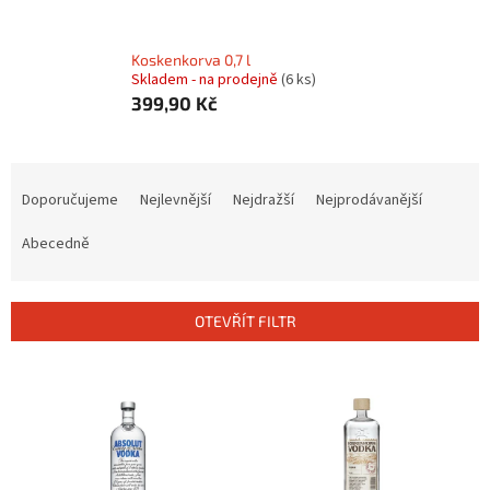
Koskenkorva 0,7 l
Skladem - na prodejně
(6 ks)
399,90 Kč
Ř
a
Doporučujeme
Nejlevnější
Nejdražší
Nejprodávanější
z
e
Abecedně
n
í
p
OTEVŘÍT FILTR
r
o
V
d
ý
u
p
k
i
t
s
ů