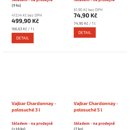
Skladem - na prodejně
Skladem - na prodejně
(9 ks)
61,90 Kč bez DPH
74,90 Kč
413,14 Kč bez DPH
499,90 Kč
Měrná
74,90 Kč / 1 l
cena:
Měrná
166,63 Kč / 1 l
DETAIL
cena:
DETAIL
Vajbar Chardonnay -
Vajbar Chardonnay -
polosuché 3 l
polosuché 5 l
Skladem - na prodejně
Skladem - na prodejně
(>10 ks)
(7 ks)