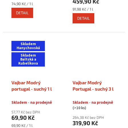
459,90 Kč
Měrná
74,90 Kč / 1 l
cena:
Měrná
91,98 Kč / 1 l
DETAIL
cena:
DETAIL
Skladem
Hanychovská
Skladem
Baltská a
Kubelíkova
Vajbar Modrý
Vajbar Modrý
portugal - suchý 1 l
Portugal - suchý 3 l
Skladem - na prodejně
Skladem - na prodejně
(>10 ks)
57,77 Kč bez DPH
69,90 Kč
264,38 Kč bez DPH
319,90 Kč
Měrná
69,90 Kč / 1 l