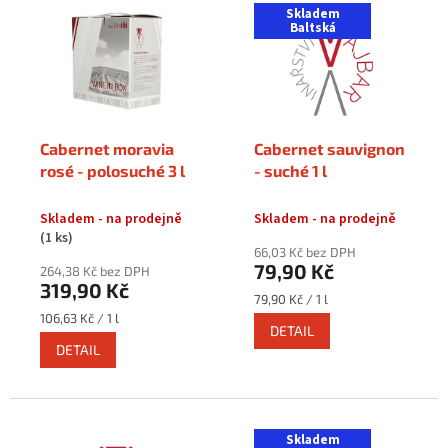
ý
Skladem
u
p
Baltská
k
i
t
s
ů
p
r
o
Cabernet moravia
Cabernet sauvignon
d
rosé - polosuché 3 l
- suché 1 l
u
k
Skladem - na prodejně
Skladem - na prodejně
t
(1 ks)
ů
66,03 Kč bez DPH
79,90 Kč
264,38 Kč bez DPH
319,90 Kč
Měrná
79,90 Kč / 1 l
cena:
Měrná
106,63 Kč / 1 l
DETAIL
cena:
DETAIL
Skladem