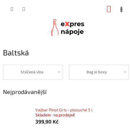
Přejít
NÁKUP
na
obsah
KOŠÍK
Baltská
Stáčená vína
Bag in boxy
Nejprodávanější
Vajbar Pinot Gris - plosuché 5 l
Skladem - na prodejně
399,90 Kč