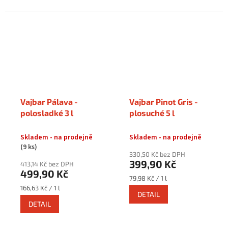
Vajbar Pálava -
Vajbar Pinot Gris -
polosladké 3 l
plosuché 5 l
Skladem - na prodejně
Skladem - na prodejně
(9 ks)
330,50 Kč bez DPH
399,90 Kč
413,14 Kč bez DPH
499,90 Kč
Měrná
79,98 Kč / 1 l
cena:
Měrná
166,63 Kč / 1 l
DETAIL
cena:
DETAIL