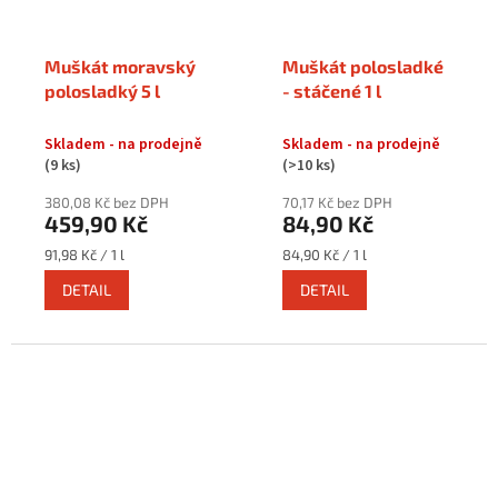
Muškát moravský
Muškát polosladké
polosladký 5 l
- stáčené 1 l
Skladem - na prodejně
Skladem - na prodejně
(9 ks)
(>10 ks)
380,08 Kč bez DPH
70,17 Kč bez DPH
459,90 Kč
84,90 Kč
Měrná
Měrná
91,98 Kč / 1 l
84,90 Kč / 1 l
cena:
cena:
DETAIL
DETAIL