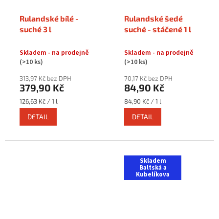
Rulandské bílé -
Rulandské šedé
suché 3 l
suché - stáčené 1 l
Skladem - na prodejně
Skladem - na prodejně
(>10 ks)
(>10 ks)
313,97 Kč bez DPH
70,17 Kč bez DPH
379,90 Kč
84,90 Kč
Měrná
Měrná
126,63 Kč / 1 l
84,90 Kč / 1 l
cena:
cena:
DETAIL
DETAIL
Skladem
Baltská a
Kubelíkova