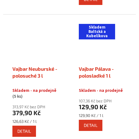
Skladem
Baltská a
Kubelíkova
Vajbar Neuburské -
Vajbar Pálava -
polosuché 3 l
polosladké 1 l
Skladem - na prodejně
Skladem - na prodejně
(5 ks)
107,36 Kč bez DPH
129,90 Kč
313,97 Kč bez DPH
379,90 Kč
Měrná
129,90 Kč / 1 l
cena:
Měrná
126,63 Kč / 1 l
DETAIL
cena:
DETAIL