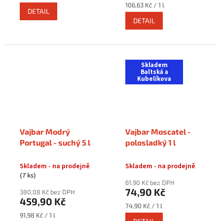
cena:
Měrná
106,63 Kč / 1 l
DETAIL
cena:
DETAIL
Skladem
Baltská a
Kubelíkova
Vajbar Modrý
Vajbar Moscatel -
Portugal - suchý 5 l
polosladký 1 l
Skladem - na prodejně
Skladem - na prodejně
(7 ks)
61,90 Kč bez DPH
74,90 Kč
380,08 Kč bez DPH
459,90 Kč
Měrná
74,90 Kč / 1 l
cena:
Měrná
91,98 Kč / 1 l