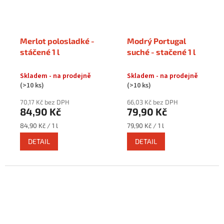
Merlot polosladké -
Modrý Portugal
stáčené 1 l
suché - stačené 1 l
Skladem - na prodejně
Skladem - na prodejně
(>10 ks)
(>10 ks)
70,17 Kč bez DPH
66,03 Kč bez DPH
84,90 Kč
79,90 Kč
Měrná
Měrná
84,90 Kč / 1 l
79,90 Kč / 1 l
cena:
cena:
DETAIL
DETAIL