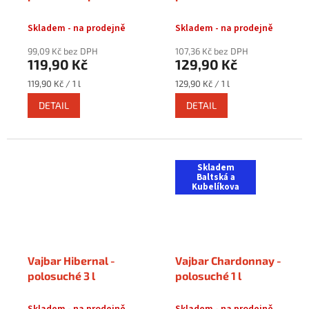
l
Skladem - na prodejně
Skladem - na prodejně
99,09 Kč bez DPH
107,36 Kč bez DPH
119,90 Kč
129,90 Kč
Měrná
Měrná
119,90 Kč / 1 l
129,90 Kč / 1 l
cena:
cena:
DETAIL
DETAIL
Skladem
Baltská a
Kubelíkova
Vajbar Hibernal -
Vajbar Chardonnay -
polosuché 3 l
polosuché 1 l