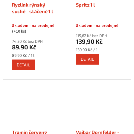
Ryzlink rýnský
Spritz 1 l
suché - stáčené 1 l
Skladem - na prodejně
Skladem - na prodejně
(>10 ks)
115,62 Kč bez DPH
139,90 Kč
74,30 Kč bez DPH
89,90 Kč
Měrná
139,90 Kč / 1 l
cena:
Měrná
89,90 Kč / 1 l
DETAIL
cena:
DETAIL
Tramín červený
Vajbar Dornfelder -