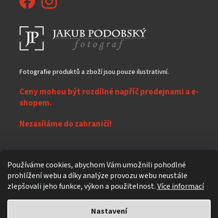
Fotografie produktů a zboží jsou pouze ilustrativní.
Ceny mohou být rozdílné napříč prodejnami a e-
shopem.
Nezasíláme do zahraničí!
Z
Používáme cookies, abychom Vám umožnili pohodlné
á
prohlížení webu a díky analýze provozu webu neustále
Vytvořil Shoptet
p
zlepšovali jeho funkce, výkon a použitelnost.
Více informací
a
t
Nastavení
Copyright 2026
eXpres nápoje
. Všechna práva vyhrazena.
Upravit
í