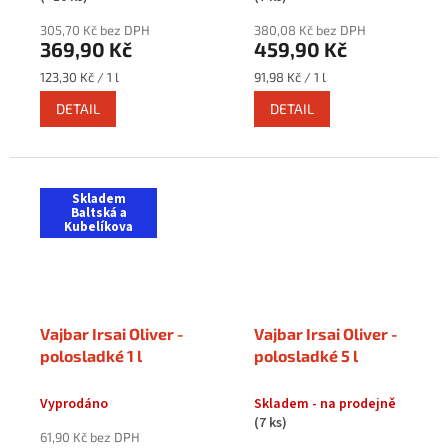
305,70 Kč bez DPH
380,08 Kč bez DPH
369,90 Kč
459,90 Kč
Měrná
Měrná
123,30 Kč / 1 l
91,98 Kč / 1 l
cena:
cena:
DETAIL
DETAIL
Skladem
Baltská a
Kubelíkova
Vajbar Irsai Oliver -
Vajbar Irsai Oliver -
polosladké 1 l
polosladké 5 l
Vyprodáno
Skladem - na prodejně
(7 ks)
61,90 Kč bez DPH