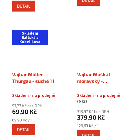
DETAIL
cena:
DETAIL
Skladem
Baltská a
Kubelíkova
Vajbar Müller
Vajbar Muškát
Thurgau - suché 1 l
moravský -
polosladký 3 l
Skladem - na prodejně
Skladem - na prodejně
(6 ks)
57,77 Kč bez DPH
69,90 Kč
313,97 Kč bez DPH
379,90 Kč
Měrná
69,90 Kč / 1 l
cena:
Měrná
126,63 Kč / 1 l
DETAIL
cena:
DETAIL