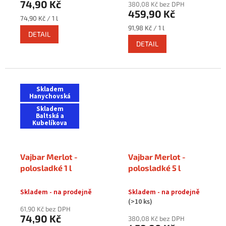
74,90 Kč
380,08 Kč bez DPH
459,90 Kč
Měrná
74,90 Kč / 1 l
cena:
Měrná
91,98 Kč / 1 l
DETAIL
cena:
DETAIL
Skladem
Hanychovská
Skladem
Baltská a
Kubelíkova
Vajbar Merlot -
Vajbar Merlot -
polosladké 1 l
polosladké 5 l
Skladem - na prodejně
Skladem - na prodejně
(>10 ks)
61,90 Kč bez DPH
74,90 Kč
380,08 Kč bez DPH