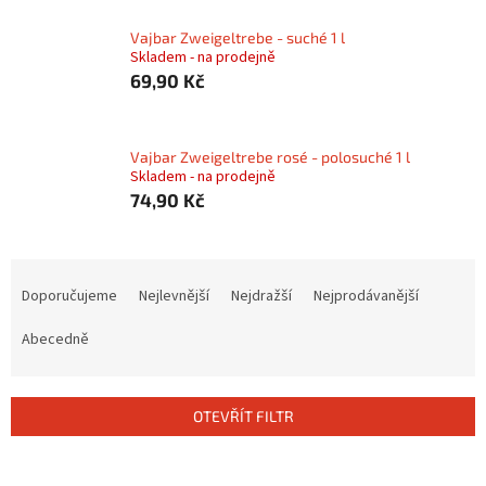
Vajbar Zweigeltrebe - suché 1 l
Skladem - na prodejně
69,90 Kč
Vajbar Zweigeltrebe rosé - polosuché 1 l
Skladem - na prodejně
74,90 Kč
Ř
a
Doporučujeme
Nejlevnější
Nejdražší
Nejprodávanější
z
e
Abecedně
n
í
p
OTEVŘÍT FILTR
r
o
V
d