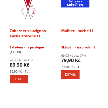
Baltská a
Kubelíkova
Cabernet sauvignon
Malbec - suché 1 l
suché stáčené 1 l
Skladem - na prodejně
Skladem - na prodejně
(>10 ks)
66,03 Kč bez DPH
79,90 Kč
74,30 Kč bez DPH
89,90 Kč
Měrná
79,90 Kč / 1 l
cena:
Měrná
89,90 Kč / 1 l
DETAIL
cena:
DETAIL