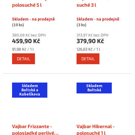
polosuché 5 l
suché 3 l
Skladem - na prodejně
Skladem - na prodejně
(10 ks)
(3 ks)
380,08 Kč bez DPH
313,97 Kč bez DPH
459,90 Kč
379,90 Kč
Měrná
Měrná
91,98 Kč / 1 l
126,63 Kč / 1 l
cena:
cena:
DETAIL
DETAIL
Skladem
Skladem
Baltská a
Baltská
Kubelíkova
Vajbar Frizzante -
Vajbar Hibernal -
polosladké perlivé 1
polosuché 1 l