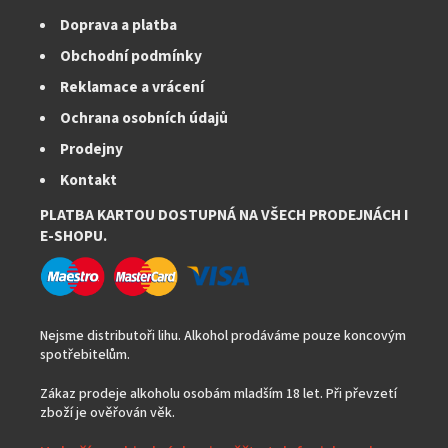
k
Doprava a platba
y
v
Obchodní podmínky
ý
Reklamace a vrácení
p
i
Ochrana osobních údajů
s
Prodejny
u
Kontakt
PLATBA KARTOU DOSTUPNÁ NA VŠECH PRODEJNÁCH I
E-SHOPU.
Nejsme distributoři lihu. Alkohol prodáváme pouze koncovým
spotřebitelům.
Zákaz prodeje alkoholu osobám mladším 18 let. Při převzetí
zboží je ověřován věk.