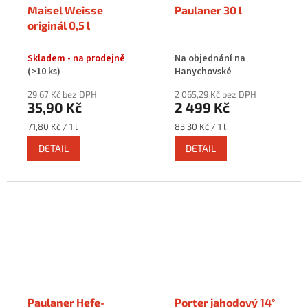
Maisel Weisse
Paulaner 30 l
originál 0,5 l
Skladem - na prodejně
Na objednání na
(>10 ks)
Hanychovské
29,67 Kč bez DPH
2 065,29 Kč bez DPH
35,90 Kč
2 499 Kč
Měrná
Měrná
71,80 Kč / 1 l
83,30 Kč / 1 l
cena:
cena:
DETAIL
DETAIL
Paulaner Hefe-
Porter jahodový 14°