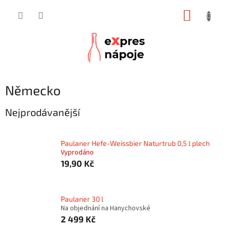
Přejít
NÁKUP
na
obsah
KOŠÍK
Německo
Nejprodávanější
Paulaner Hefe-Weissbier Naturtrub 0,5 l plech
Vyprodáno
19,90 Kč
Paulaner 30 l
Na objednání na Hanychovské
2 499 Kč