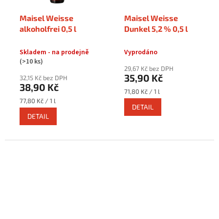
Maisel Weisse
Maisel Weisse
alkoholfrei 0,5 l
Dunkel 5,2 % 0,5 l
Skladem - na prodejně
Vyprodáno
(>10 ks)
29,67 Kč bez DPH
35,90 Kč
32,15 Kč bez DPH
38,90 Kč
Měrná
71,80 Kč / 1 l
cena:
Měrná
77,80 Kč / 1 l
DETAIL
cena:
DETAIL