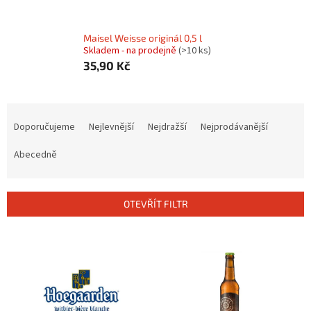
Maisel Weisse originál 0,5 l
Skladem - na prodejně
(>10 ks)
35,90 Kč
Ř
a
Doporučujeme
Nejlevnější
Nejdražší
Nejprodávanější
z
e
Abecedně
n
í
p
OTEVŘÍT FILTR
r
o
V
d
ý
u
p
k
i
t
s
ů