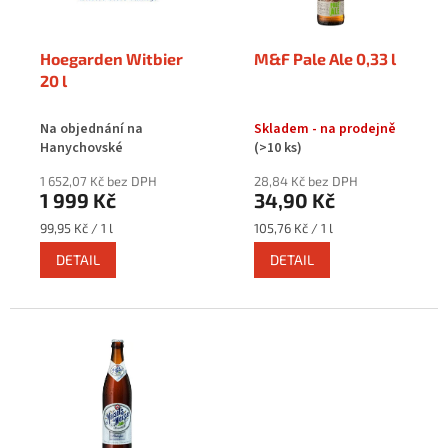
p
r
o
Hoegarden Witbier
M&F Pale Ale 0,33 l
d
20 l
u
k
Na objednání na
Skladem - na prodejně
t
Hanychovské
(>10 ks)
ů
1 652,07 Kč bez DPH
28,84 Kč bez DPH
1 999 Kč
34,90 Kč
Měrná
Měrná
99,95 Kč / 1 l
105,76 Kč / 1 l
cena:
cena:
DETAIL
DETAIL