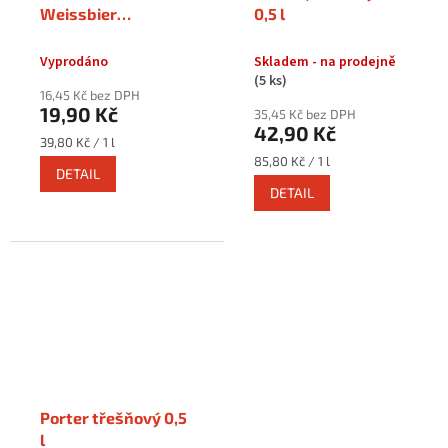
Weissbier
0,5 l
Naturtrub 0,5 l
plech
Vyprodáno
Skladem - na prodejně
(5 ks)
16,45 Kč bez DPH
19,90 Kč
35,45 Kč bez DPH
42,90 Kč
Měrná
39,80 Kč / 1 l
cena:
Měrná
85,80 Kč / 1 l
DETAIL
cena:
DETAIL
Porter třešňový 0,5
l