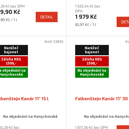
,36 Kč bez DPH
1 635,54 Kč bez
9,90 Kč
DPH
1 979 Kč
DETAIL
rná
,90 Kč / 1 l
DET
a:
Měrná
65,97 Kč / 1 l
cena:
Kód:
53892
K
Narážeč
Narážeč
bajonet
bajonet
Záloha KEG
Záloha KEG
1500,-
1500,-
a objednání na
Na objednání na
Hanychovské
Hanychovské
lkenštejn Kanár 11° 15 l
Falkenštejn Kanár 11° 30 
Na objednání na Hanychovské
Na objednání na Hanych
65,29 Kč bez
1 817,36 Kč bez DPH