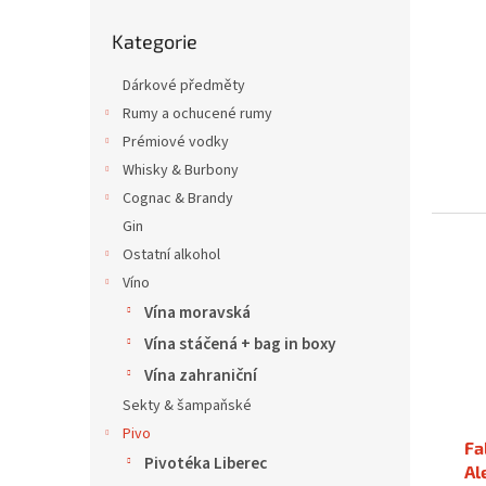
u
ů
Přeskočit
k
Kategorie
kategorie
t
ů
Dárkové předměty
Rumy a ochucené rumy
Prémiové vodky
Whisky & Burbony
Cognac & Brandy
Gin
Ostatní alkohol
Víno
Vína moravská
Vína stáčená + bag in boxy
Vína zahraniční
Sekty & šampaňské
Pivo
Fa
Pivotéka Liberec
Ale