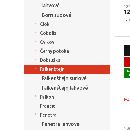
lahvové
107
12
Born sudové
Mě
129
Clok
cen
Cobolis
Cvikov
Černý potoka
Dobruška
Falkenštejn
N
Falkenštejn sudové
Falkenštejn lahvové
Falkon
Fa
Francie
Fenetra
Fenetra lahvové
1 0