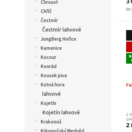
3
Chroust
Mě
60 
Chříč
cen
Čestmír
Čestmír lahvové
JungBerg Hořice
Kamenice
N
Kocour
Konrád
Kousek piva
Kutná hora
Fa
lahvové
Kojetín
Kojetín lahvové
2 3
DP
Krakonoš
2 
Krkonošský Medvěd