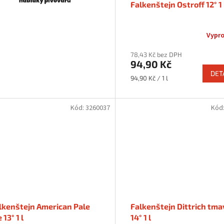
Falkenštejn Ostroff 12° 1 
Vypr
78,43 Kč bez DPH
94,90 Kč
DET
Měrná
94,90 Kč / 1 l
cena:
Kód:
3260037
Kód
lkenštejn American Pale
Falkenštejn Dittrich tma
 13° 1 l
14° 1 l