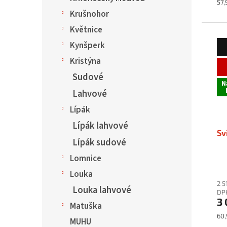
Mě
57,
cen
Krušnohor
Květnice
Kynšperk
Kristýna
Sudové
N
Lahvové
Lípák
Lípák lahvové
Sv
Lípák sudové
Lomnice
Louka
2 5
Louka lahvové
DP
3 
Matuška
Mě
60,
MUHU
cen