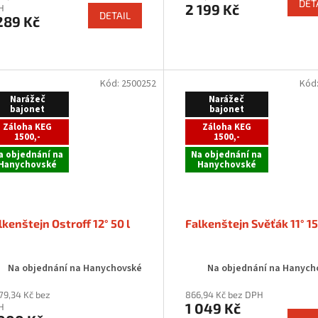
DET
2 199 Kč
H
DETAIL
289 Kč
Kód:
2500252
Kód
Narážeč
Narážeč
bajonet
bajonet
Záloha KEG
Záloha KEG
1500,-
1500,-
a objednání na
Na objednání na
Hanychovské
Hanychovské
lkenštejn Ostroff 12° 50 l
Falkenštejn Svěťák 11° 15
Na objednání na Hanychovské
Na objednání na Hanych
79,34 Kč bez
866,94 Kč bez DPH
1 049 Kč
H