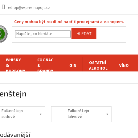
eshop@expres-napoje.cz
Ceny mohou být rozdílné napříč prodejnami a e-shopem.
HLEDAT
WHISKY
COGNAC
OSTATNÍ
&
&
GIN
VÍNO
ALKOHOL
BURBONY
BRANDY
enštejn
Falkenštejn
Falkenštejn
sudové
lahvové
odávanější