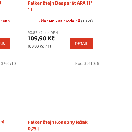
l
Falkenštejn Desperát APA 11°
1 l
odáno
Skladem - na prodejně
(10 ks)
90,83 Kč bez DPH
109,90 Kč
AIL
DETAIL
Měrná
109,90 Kč / 1 l
cena:
:
3260710
Kód:
3261056
vé
Falkenštejn Konopný ležák
0,75 l