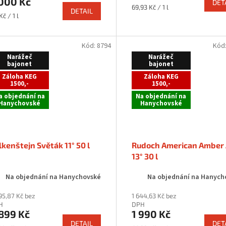
 000 Kč
DET
Měrná
69,93 Kč / 1 l
DETAIL
rná
cena:
Kč / 1 l
a:
Kód:
8794
Kód
Narážeč
Narážeč
bajonet
bajonet
Záloha KEG
Záloha KEG
1500,-
1500,-
a objednání na
Na objednání na
Hanychovské
Hanychovské
lkenštejn Světák 11° 50 l
Rudoch American Amber 
13° 30 l
Na objednání na Hanychovské
Na objednání na Hanych
95,87 Kč bez
1 644,63 Kč bez
H
DPH
899 Kč
1 990 Kč
DETAIL
DET