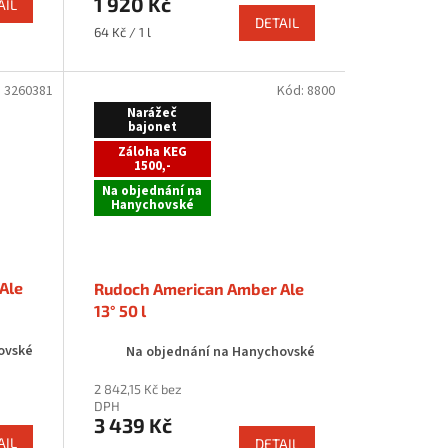
1 920 Kč
AIL
DETAIL
Měrná
64 Kč / 1 l
cena:
:
3260381
Kód:
8800
Narážeč
bajonet
Záloha KEG
1500,-
Na objednání na
Hanychovské
Ale
Rudoch American Amber Ale
13° 50 l
ovské
Na objednání na Hanychovské
2 842,15 Kč bez
DPH
3 439 Kč
AIL
DETAIL