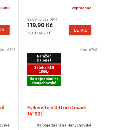
odáno
Vyprodáno
99,09 Kč bez DPH
119,90 Kč
AIL
DETAIL
Měrná
159,87 Kč / 1 l
cena:
Kód:
8797
Kód:
8798
Narážeč
bajonet
Záloha KEG
1500,-
Na objednání na
Hanychovské
vé
Falkenštejn Dittrich tmavé
14° 50 l
ovské
Na objednání na Hanychovské