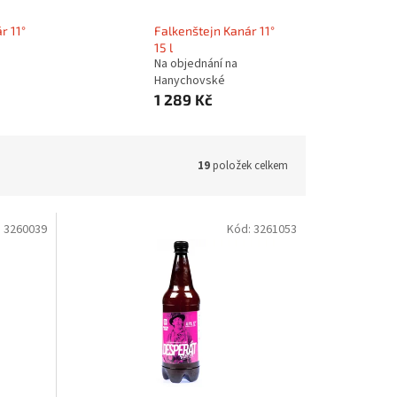
r 11°
Falkenštejn Kanár 11°
15 l
Na objednání na
Hanychovské
1 289 Kč
19
položek celkem
:
3260039
Kód:
3261053