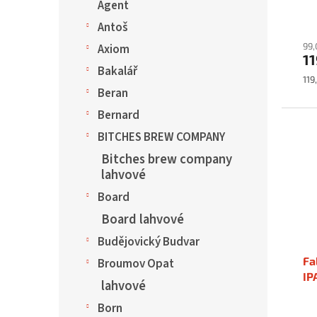
Agent
Antoš
99,
Axiom
11
Bakalář
Mě
119
cen
Beran
Bernard
BITCHES BREW COMPANY
Bitches brew company
lahvové
Board
Board lahvové
Budějovický Budvar
Fa
Broumov Opat
IP
lahvové
Born