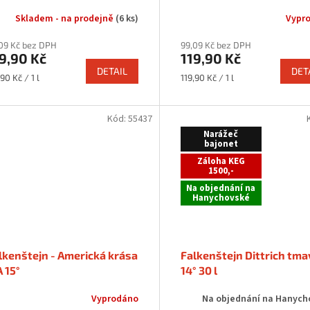
Skladem - na prodejně
(6 ks)
Vypr
09 Kč bez DPH
99,09 Kč bez DPH
9,90 Kč
119,90 Kč
DETAIL
DET
rná
Měrná
,90 Kč / 1 l
119,90 Kč / 1 l
a:
cena:
Kód:
55437
Narážeč
bajonet
Záloha KEG
1500,-
Na objednání na
Hanychovské
lkenštejn - Americká krása
Falkenštejn Dittrich tma
A 15°
14° 30 l
Vyprodáno
Na objednání na Hanych