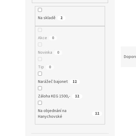
í
p
a
Na skladě
2
n
e
l
Akce
0
Ř
Novinka
0
a
Dopor
z
Tip
0
e
V
n
Narážeč bajonet
12
ý
í
p
p
i
r
Záloha KEG 1500,-
12
s
o
p
d
Na objednání na
12
r
u
Hanychovské
o
k
d
t