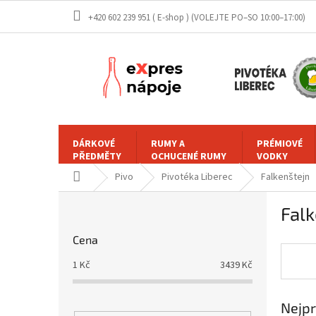
Přejít
+420 602 239 951 ( E-shop )
na
obsah
DÁRKOVÉ
RUMY A
PRÉMIOVÉ
PŘEDMĚTY
OCHUCENÉ RUMY
VODKY
Domů
Pivo
Pivotéka Liberec
Falkenštejn
P
Falk
o
s
Cena
t
r
1
Kč
3439
Kč
a
n
Nejpr
n