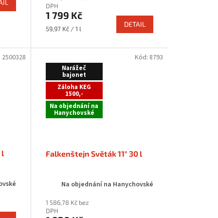
AIL
DPH
1 799 Kč
DETAIL
Měrná
59,97 Kč / 1 l
cena:
:
2500328
Kód:
8793
Narážeč
bajonet
Záloha KEG
1500,-
Na objednání na
Hanychovské
 l
Falkenštejn Světák 11° 30 l
ovské
Na objednání na Hanychovské
1 586,78 Kč bez
DPH