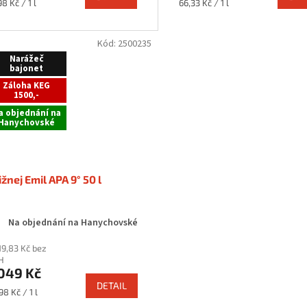
rná
Měrná
98 Kč / 1 l
66,33 Kč / 1 l
a:
cena:
Kód:
2500235
Narážeč
bajonet
Záloha KEG
1500,-
a objednání na
Hanychovské
ižnej Emil APA 9° 50 l
Na objednání na Hanychovské
19,83 Kč bez
H
049 Kč
DETAIL
rná
98 Kč / 1 l
a: