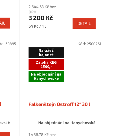
2 644,63 Kč bez
DPH
3 200 Kč
AIL
DETAIL
Měrná
64 Kč / 1 l
cena:
ód:
53895
Kód:
2500261
Narážeč
bajonet
Záloha KEG
1500,-
Na objednání na
Hanychovské
l
Falkenštejn Ostroff 12° 30 l
ovské
Na objednání na Hanychovské
1 486,78 Kč bez