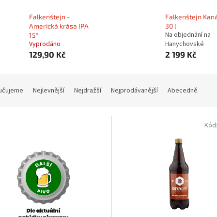
Falkenštejn -
Falkenštejn Kaná
Americká krása IPA
30 l
Na objednání na
15°
Vyprodáno
Hanychovské
129,90 Kč
2 199 Kč
učujeme
Nejlevnější
Nejdražší
Nejprodávanější
Abecedně
Kód