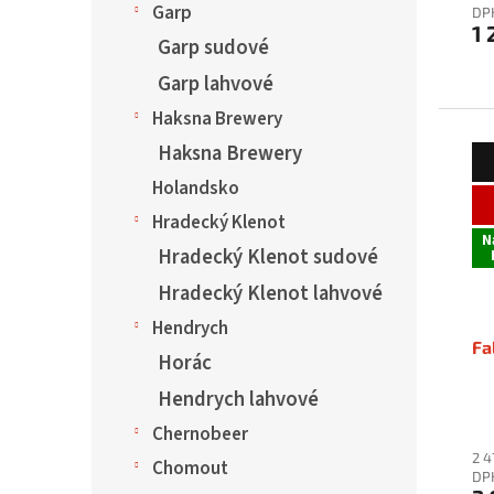
Garp
DP
1 
Garp sudové
Garp lahvové
Haksna Brewery
Haksna Brewery
Holandsko
Hradecký Klenot
N
Hradecký Klenot sudové
Hradecký Klenot lahvové
Hendrych
Fa
Horác
Hendrych lahvové
Chernobeer
2 4
Chomout
DP