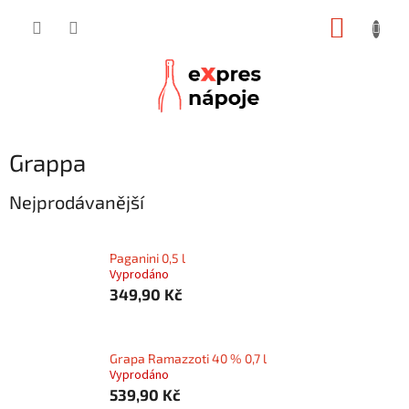
Přejít
NÁKUP
na
obsah
KOŠÍK
Grappa
Nejprodávanější
Paganini 0,5 l
Vyprodáno
349,90 Kč
Grapa Ramazzoti 40 % 0,7 l
Vyprodáno
539,90 Kč