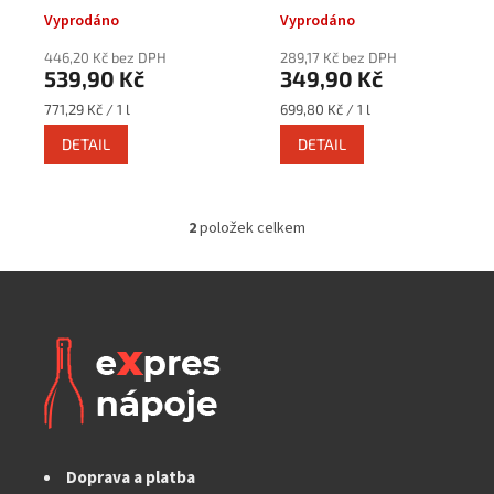
k
Vyprodáno
Vyprodáno
t
ů
446,20 Kč bez DPH
289,17 Kč bez DPH
539,90 Kč
349,90 Kč
Měrná
Měrná
771,29 Kč / 1 l
699,80 Kč / 1 l
cena:
cena:
DETAIL
DETAIL
2
položek celkem
O
v
l
á
d
a
c
í
p
r
v
k
Doprava a platba
y