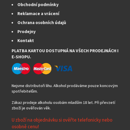
v
Obchodní podmínky
ý
Reklamace a vrácení
p
i
Ochrana osobních údajů
s
Prodejny
u
Kontakt
PLATBA KARTOU DOSTUPNÁ NA VŠECH PRODEJNÁCH I
E-SHOPU.
Nejsme distributoři lihu. Alkohol prodáváme pouze koncovým
spotřebitelům.
Zákaz prodeje alkoholu osobám mladším 18 let. Při převzetí
zboží je ověřován věk.
U zboží na objednávku si ověřte telefonicky nebo
osobně cenu!