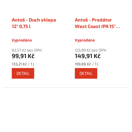
Antoš - Duch sklepa
Antoš - Predátor
12° 0,75 l
West Coast IPA 15°
0,75 l
Vyprodáno
Vyprodáno
82,57 Kč bez DPH
123,89 Kč bez DPH
99,91 Kč
149,91 Kč
Měrná
Měrná
133,21 Kč / 1 l
199,88 Kč / 1 l
cena:
cena:
DETAIL
DETAIL