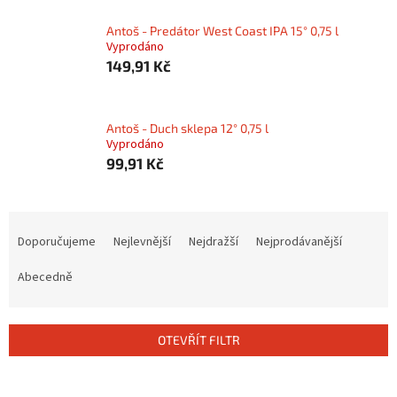
Antoš - Predátor West Coast IPA 15° 0,75 l
Vyprodáno
149,91 Kč
Antoš - Duch sklepa 12° 0,75 l
Vyprodáno
99,91 Kč
Ř
a
Doporučujeme
Nejlevnější
Nejdražší
Nejprodávanější
z
e
Abecedně
n
í
p
OTEVŘÍT FILTR
r
o
V
d