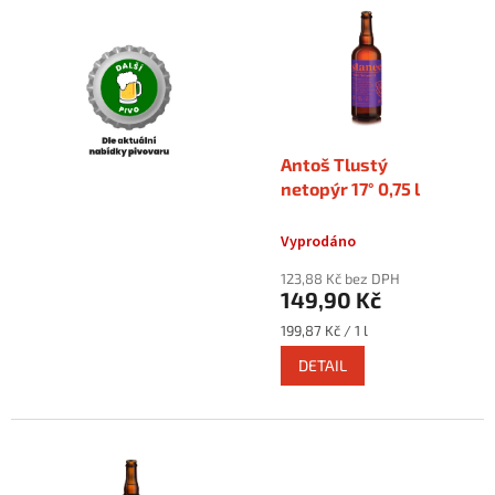
ý
u
p
k
i
t
s
ů
p
r
o
Antoš Tlustý
d
netopýr 17° 0,75 l
u
k
Vyprodáno
t
ů
123,88 Kč bez DPH
149,90 Kč
Měrná
199,87 Kč / 1 l
cena:
DETAIL