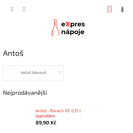
Přejít
NÁKUP
na
obsah
KOŠÍK
Antoš
Antoš lahvové
Nejprodávanější
Antoš - Rarach 10° 0,75 l
Vyprodáno
89,90 Kč