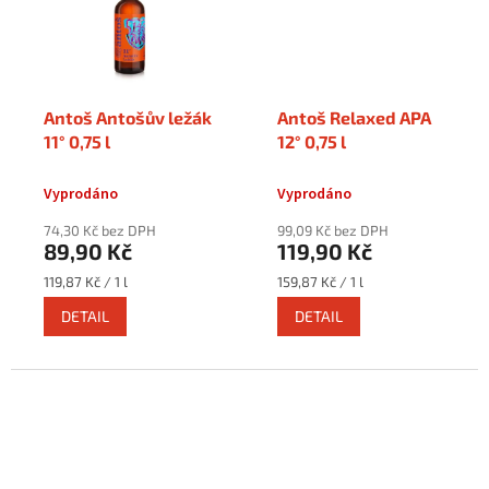
Antoš Antošův ležák
Antoš Relaxed APA
11° 0,75 l
12° 0,75 l
Vyprodáno
Vyprodáno
74,30 Kč bez DPH
99,09 Kč bez DPH
89,90 Kč
119,90 Kč
Měrná
Měrná
119,87 Kč / 1 l
159,87 Kč / 1 l
cena:
cena:
DETAIL
DETAIL