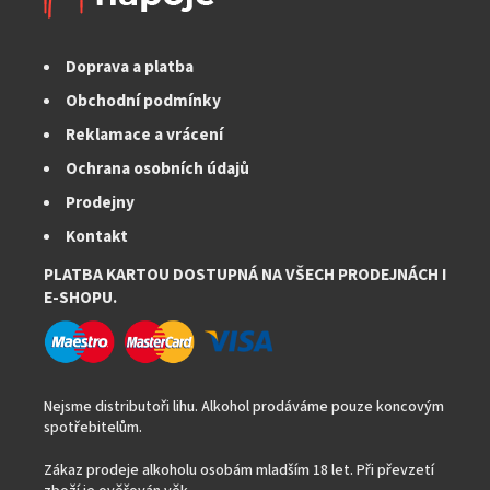
r
v
k
Doprava a platba
y
v
Obchodní podmínky
ý
Reklamace a vrácení
p
i
Ochrana osobních údajů
s
Prodejny
u
Kontakt
PLATBA KARTOU DOSTUPNÁ NA VŠECH PRODEJNÁCH I
E-SHOPU.
Nejsme distributoři lihu. Alkohol prodáváme pouze koncovým
spotřebitelům.
Zákaz prodeje alkoholu osobám mladším 18 let. Při převzetí