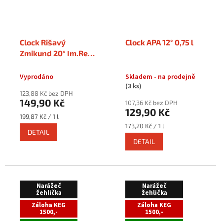
Clock Rišavý
Clock APA 12° 0,75 l
Zmikund 20° Im.Red
ALE 0,75 l
Vyprodáno
Skladem - na prodejně
(3 ks)
123,88 Kč bez DPH
149,90 Kč
107,36 Kč bez DPH
129,90 Kč
Měrná
199,87 Kč / 1 l
cena:
Měrná
173,20 Kč / 1 l
DETAIL
cena:
DETAIL
Narážeč
Narážeč
žehlička
žehlička
Záloha KEG
Záloha KEG
1500,-
1500,-