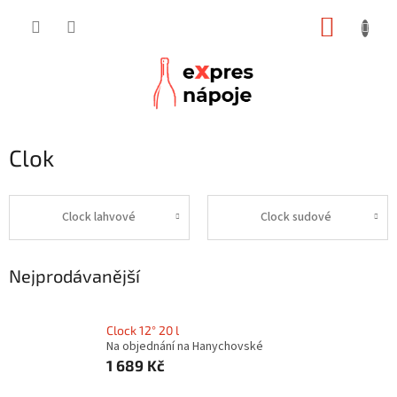
Přejít
NÁKUP
na
obsah
KOŠÍK
Clok
Clock lahvové
Clock sudové
Nejprodávanější
Clock 12° 20 l
Na objednání na Hanychovské
1 689 Kč