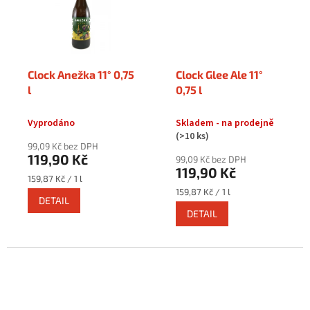
Clock Anežka 11° 0,75
Clock Glee Ale 11°
l
0,75 l
Vyprodáno
Skladem - na prodejně
(>10 ks)
99,09 Kč bez DPH
119,90 Kč
99,09 Kč bez DPH
119,90 Kč
Měrná
159,87 Kč / 1 l
cena:
Měrná
159,87 Kč / 1 l
DETAIL
cena:
DETAIL