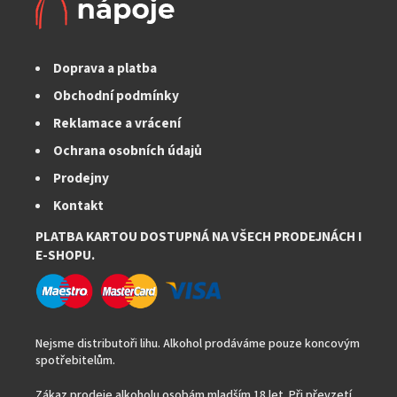
p
r
v
k
Doprava a platba
y
v
Obchodní podmínky
ý
Reklamace a vrácení
p
i
Ochrana osobních údajů
s
Prodejny
u
Kontakt
PLATBA KARTOU DOSTUPNÁ NA VŠECH PRODEJNÁCH I
E-SHOPU.
Nejsme distributoři lihu. Alkohol prodáváme pouze koncovým
spotřebitelům.
Zákaz prodeje alkoholu osobám mladším 18 let. Při převzetí