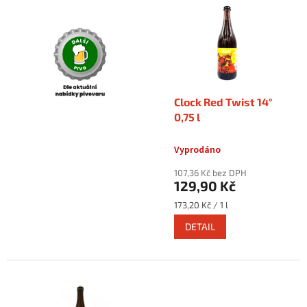
ý
u
p
k
i
t
s
ů
p
r
o
Clock Red Twist 14°
d
0,75 l
u
k
Vyprodáno
t
ů
107,36 Kč bez DPH
129,90 Kč
Měrná
173,20 Kč / 1 l
cena:
DETAIL