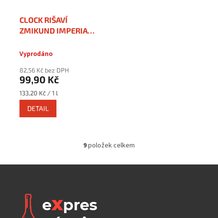
CLOCK RIŠAVÍ
ZMIKUND IMPERIAL
RED ALE 20° 0,75 l
Vyprodáno
82,56 Kč bez DPH
99,90 Kč
Měrná
133,20 Kč / 1 l
cena:
DETAIL
9
položek celkem
O
v
l
á
d
a
c
í