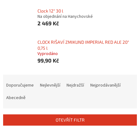
Clock 12° 30 l
Na objednání na Hanychovské
2 469 Kč
CLOCK RIŠAVÍ ZMIKUND IMPERIAL RED ALE 20°
0,75 l
Vyprodáno
99,90 Kč
Ř
a
Doporučujeme
Nejlevnější
Nejdražší
Nejprodávanější
z
e
Abecedně
n
í
p
OTEVŘÍT FILTR
r
o
V
d