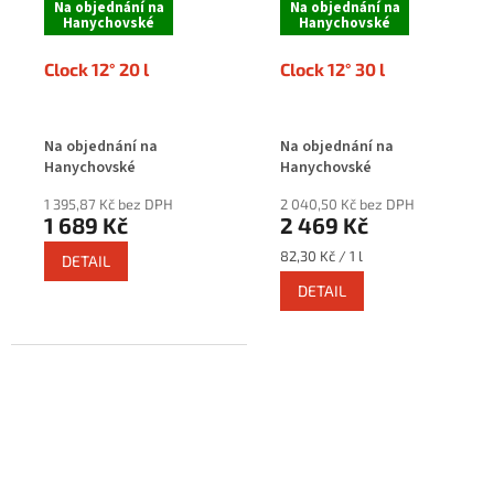
Na objednání na
Na objednání na
Hanychovské
Hanychovské
Clock 12° 20 l
Clock 12° 30 l
Na objednání na
Na objednání na
Hanychovské
Hanychovské
1 395,87 Kč bez DPH
2 040,50 Kč bez DPH
1 689 Kč
2 469 Kč
Měrná
82,30 Kč / 1 l
DETAIL
cena:
DETAIL