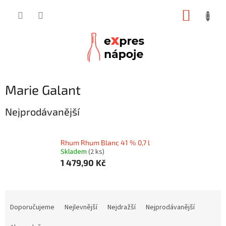
Přejít
NÁKUP
na
obsah
KOŠÍK
Marie Galant
Nejprodávanější
Rhum Rhum Blanc 41 % 0,7 l
Skladem
(2 ks)
1 479,90 Kč
Ř
a
Doporučujeme
Nejlevnější
Nejdražší
Nejprodávanější
z