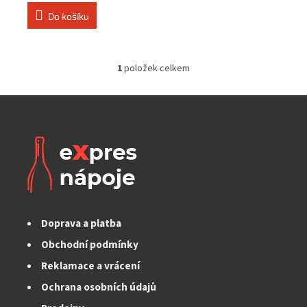
cena:
Do košíku
1
položek celkem
O
v
l
á
d
a
c
í
p
r
v
k
Doprava a platba
y
v
Obchodní podmínky
ý
Reklamace a vrácení
p
i
Ochrana osobních údajů
s