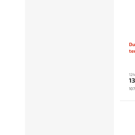
Du
te
124
13
Mě
107
cen