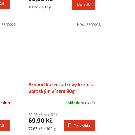
AIL
DETAIL
Měrná
111 Kč / 100 g
cena:
:
2960022
Kód:
2960018
Arnaud kuřecí játrový krém s
portským vínem 90g
odáno
Skladem
(3 ks)
62,41 Kč bez DPH
69,90 Kč
AIL
Do košíku
Měrná
77,67 Kč / 100 g
cena: