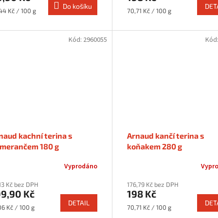
Do košíku
DET
rná
Měrná
44 Kč / 100 g
70,71 Kč / 100 g
a:
cena:
Kód:
2960055
Kód
naud kachní terina s
Arnaud kančí terina s
merančem 180 g
koňakem 280 g
Vyprodáno
Vypr
13 Kč bez DPH
176,79 Kč bez DPH
09,90 Kč
198 Kč
DETAIL
DET
rná
Měrná
06 Kč / 100 g
70,71 Kč / 100 g
a:
cena: