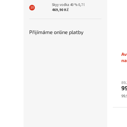
Skyy vodka 40 % 0,7 l
469,90 Kč
Přijímáme online platby
Av
na
89,
9
Mě
99,
cen