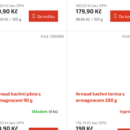
20 Kč bez DPH
160,63 Kč bez DPH
9,90 Kč
179,90 Kč
Do košíku
Do ko
rná
Měrná
50 Kč / 100 g
99,94 Kč / 100 g
a:
cena:
Kód:
2960068
Kód
naud kachní pěna s
Arnaud kachní terina s
magnacem 90 g
armagnacem 280 g
Skladem
(6 ks)
Vypr
55 Kč bez DPH
176,79 Kč bez DPH
9,90 Kč
198 Kč