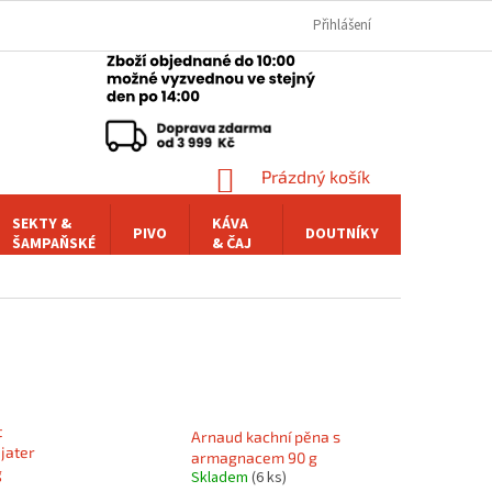
Přihlášení
NÁKUPNÍ
Prázdný košík
KOŠÍK
SEKTY &
KÁVA
PIVO
DOUTNÍKY
POCHUTI
ŠAMPAŇSKÉ
& ČAJ
t
Arnaud kachní pěna s
 jater
armagnacem 90 g
g
Skladem
(6 ks)