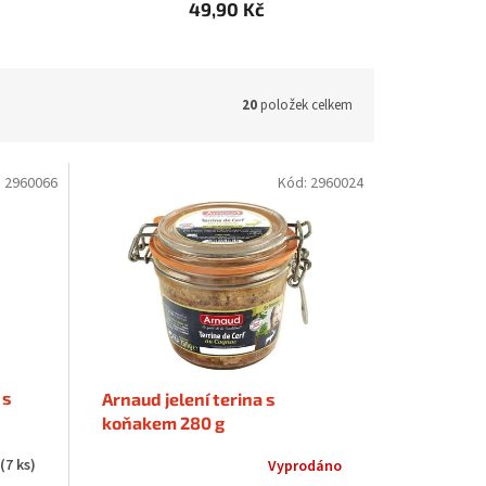
49,90 Kč
20
položek celkem
:
2960066
Kód:
2960024
 s
Arnaud jelení terina s
koňakem 280 g
(7 ks)
Vyprodáno