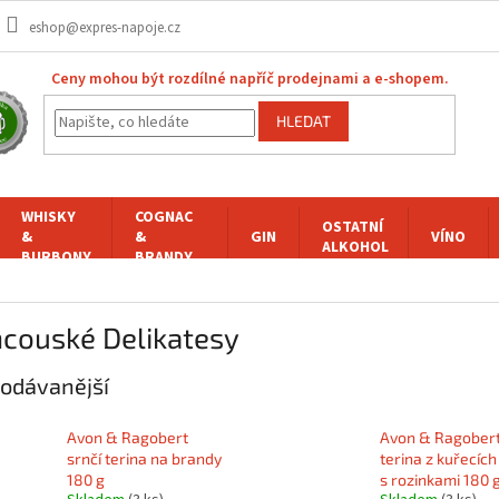
eshop@expres-napoje.cz
Ceny mohou být rozdílné napříč prodejnami a e-shopem.
HLEDAT
WHISKY
COGNAC
OSTATNÍ
&
&
GIN
VÍNO
ALKOHOL
BURBONY
BRANDY
ncouské Delikatesy
odávanější
Avon & Ragobert
Avon & Ragober
srnčí terina na brandy
terina z kuřecích
180 g
s rozinkami 180 