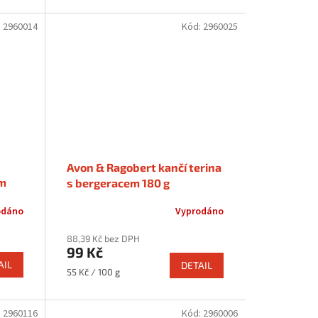
:
2960014
Kód:
2960025
Avon & Ragobert kančí terina
em
s bergeracem 180 g
odáno
Vyprodáno
88,39 Kč bez DPH
99 Kč
AIL
DETAIL
Měrná
55 Kč / 100 g
cena:
:
2960116
Kód:
2960006