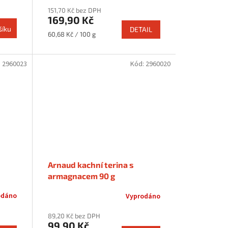
151,70 Kč bez DPH
169,90 Kč
šíku
DETAIL
Měrná
60,68 Kč / 100 g
cena:
:
2960023
Kód:
2960020
Arnaud kachní terina s
armagnacem 90 g
odáno
Vyprodáno
89,20 Kč bez DPH
99,90 Kč