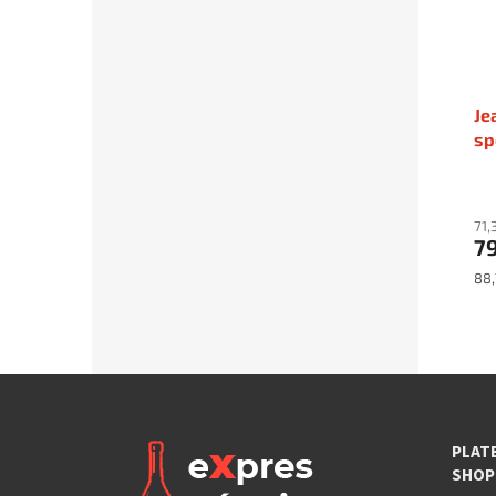
Je
sp
71,
79
Mě
88,
cen
PLAT
SHOP