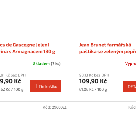
cs de Gascogne Jelení
Jean Brunet farmářská
rina s Armagnacem 130 g
paštika se zeleným pep
180 g
Skladem
(7 ks)
Vypr
,91 Kč bez DPH
98,13 Kč bez DPH
9,90 Kč
109,90 Kč
Do košíku
DET
rná
Měrná
,62 Kč / 100 g
61,06 Kč / 100 g
a:
cena:
Kód:
2960021
Kód