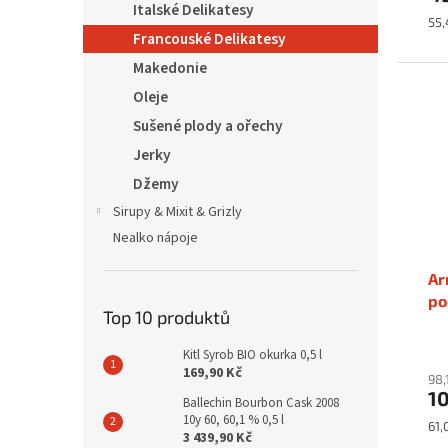
Italské Delikatesy
Mě
55,
Francouské Delikatesy
cen
Makedonie
Oleje
Sušené plody a ořechy
Jerky
Džemy
Sirupy & Mixit & Grizly
Nealko nápoje
Ar
po
Top 10 produktů
Kitl Syrob BIO okurka 0,5 l
169,90 Kč
98,
1
Ballechin Bourbon Cask 2008
10y 60, 60,1 % 0,5 l
Mě
61,
3 439,90 Kč
cen