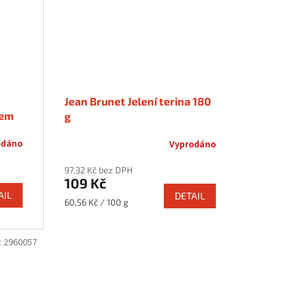
Jean Brunet Jelení terina 180
řem
g
odáno
Vyprodáno
97,32 Kč bez DPH
109 Kč
AIL
DETAIL
Měrná
60,56 Kč / 100 g
cena:
:
2960057