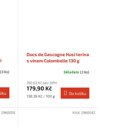
Ducs de Gascogne Husí terina
i
s vínem Colombelle 130 g
(3 ks)
Skladem
(2 ks)
160,63 Kč bez DPH
179,90 Kč
šíku
Do košíku
Měrná
138,38 Kč / 100 g
cena:
:
2960058
Kód:
2960042