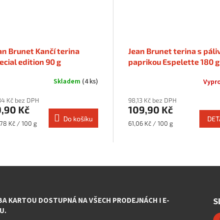
an Brunet Kančí terina
Jean Brunet terina s páli
ecial edition 90 g
paprikou Espelette 180 g
Skladem
(4 ks)
Vypr
34 Kč bez DPH
98,13 Kč bez DPH
,90 Kč
109,90 Kč
Do košíku
DET
rná
Měrná
78 Kč / 100 g
61,06 Kč / 100 g
a:
cena:
O
v
l
á
d
BA KARTOU DOSTUPNÁ NA VŠECH PRODEJNÁCH I E-
S
a
U.
c