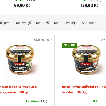
Skladem
(3 ks)
Skladem
(3 ks)
99,90 Kč
129,90 Kč
učujeme
Nejlevnější
Nejdražší
Nejprodávanější
Abecedně
Kód:
2960027
Kód
Novinka
naud bažantí terina s
Arnaud farmářská terina
magnacem 180 g
hříbkem 180 g
Skladem
(3 ks)
Skladem