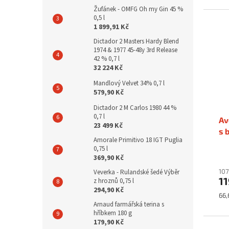
Žufánek - OMFG Oh my Gin 45 %
0,5 l
1 899,91 Kč
Dictador 2 Masters Hardy Blend
1974 & 1977 45-48y 3rd Release
42 % 0,7 l
32 224 Kč
Mandlový Velvet 34% 0,7 l
579,90 Kč
Dictador 2 M Carlos 1980 44 %
0,7 l
Av
23 499 Kč
s 
Amorale Primitivo 18 IGT Puglia
0,75 l
369,90 Kč
107
Veverka - Rulandské šedé Výběr
11
z hroznů 0,75 l
294,90 Kč
Mě
66,
cen
Arnaud farmářská terina s
hříbkem 180 g
179,90 Kč