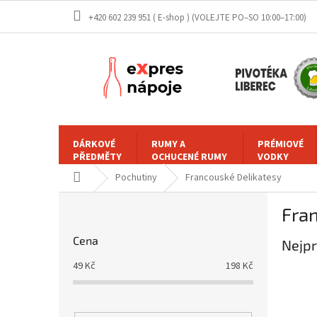
Přejít
+420 602 239 951 ( E-shop )
na
obsah
DÁRKOVÉ
RUMY A
PRÉMIOVÉ
PŘEDMĚTY
OCHUCENÉ RUMY
VODKY
Domů
Pochutiny
Francouské Delikatesy
P
Fra
o
s
Cena
Nejpr
t
r
49
Kč
198
Kč
a
n
n