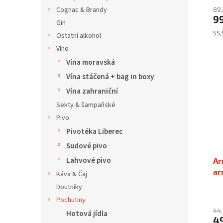
Cognac & Brandy
89,
9
Gin
Mě
55,
Ostatní alkohol
cen
Víno
Vína moravská
Vína stáčená + bag in boxy
Vína zahraniční
Sekty & šampaňské
Pivo
Pivotéka Liberec
Sudové pivo
Lahvové pivo
Ar
ar
Káva & Čaj
Doutníky
Pochutiny
44,
Hotová jídla
4