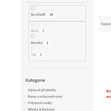
í
p
a
Na skladě
10
Ř
n
a
e
Dopor
z
l
Akce
0
e
V
n
Novinka
1
ý
í
p
p
Tip
0
i
r
s
o
p
d
r
u
Přeskočit
o
k
Kategorie
kategorie
d
t
u
ů
Dárkové předměty
Ar
k
ar
Rumy a ochucené rumy
t
Prémiové vodky
ů
Whisky & Burbony