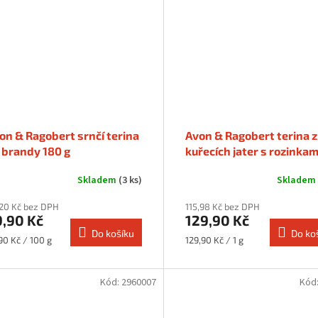
on & Ragobert srnčí terina
Avon & Ragobert terina z
 brandy 180 g
kuřecích jater s rozinkam
180 g
Skladem
(3 ks)
Skladem
20 Kč bez DPH
115,98 Kč bez DPH
9,90 Kč
129,90 Kč
Do košíku
Do ko
rná
Měrná
90 Kč / 100 g
129,90 Kč / 1 g
a:
cena:
Kód:
2960007
Kód