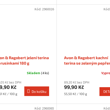
Kód:
2960026
Kód
on & Ragobert jelení terina
Avon & Ragobert kachní
brusinkami 180 g
terina se zeleným pepř
180 g
Skladem
(4 ks)
Vypr
,05 Kč bez DPH
89,20 Kč bez DPH
9,90 Kč
99,90 Kč
Do košíku
DET
rná
Měrná
61 Kč / 100 g
55,50 Kč / 100 g
a:
cena:
Kód:
2960065
Kód