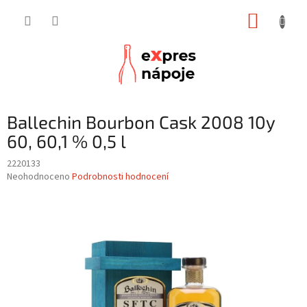
Přejít
NÁKUP
na
obsah
KOŠÍK
Ballechin Bourbon Cask 2008 10y
60, 60,1 % 0,5 l
2220133
Průměrné
Neohodnoceno
Podrobnosti hodnocení
hodnocení
produktu
je
0,0
z
5
hvězdiček.