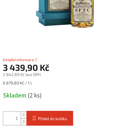
Detailní informace
3 439,90 Kč
2 842,89 Kč bez DPH
Měrná
6 879,80 Kč / 1 l
cena:
Skladem
(2 ks)
Přidat do košíku