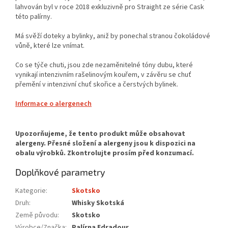
lahvován byl v roce 2018 exkluzivně pro Straight ze série Cask
této palírny.
Má svěží doteky a bylinky, aniž by ponechal stranou čokoládové
vůně, které lze vnímat.
Co se týče chuti, jsou zde nezaměnitelné tóny dubu, které
vynikají intenzivním rašelinovým kouřem, v závěru se chuť
přemění v intenzivní chuť skořice a čerstvých bylinek.
Informace o alergenech
Doplňkové parametry
Kategorie
:
Skotsko
Druh
:
Whisky Skotská
Země původu
:
Skotsko
Výrobce/Značka
:
Palírna Edradour