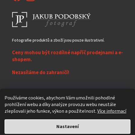
Fotografie produktů a zboží jsou pouze ilustrativní.
Ceny mohou být rozdílné napříč prodejnami a e-
shopem.
Nezasíláme do zahraničí!
Z
Používáme cookies, abychom Vám umožnili pohodlné
á
prohlížení webu a díky analýze provozu webu neustále
Vytvořil Shoptet
p
zlepšovali jeho funkce, výkon a použitelnost.
Více informací
a
t
Nastavení
Copyright 2026
eXpres nápoje
. Všechna práva vyhrazena.
Upravit
í
nastavení cookies