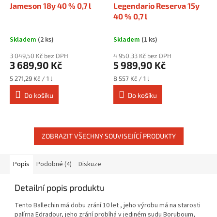
Jameson 18y 40 % 0,7 l
Legendario Reserva 15y
40 % 0,7 l
Skladem
(2 ks)
Skladem
(1 ks)
3 049,50 Kč bez DPH
4 950,33 Kč bez DPH
3 689,90 Kč
5 989,90 Kč
Měrná
Měrná
5 271,29 Kč / 1 l
8 557 Kč / 1 l
cena:
cena:
Do košíku
Do košíku
ZOBRAZIT VŠECHNY SOUVISEJÍCÍ PRODUKTY
Popis
Podobné (4)
Diskuze
Detailní popis produktu
Tento Ballechin má
dobu zrání 10 let
, jeho výrobu má na starosti
palírna Edradour, jeho zrání probíhá v jediném sudu Boruboum,