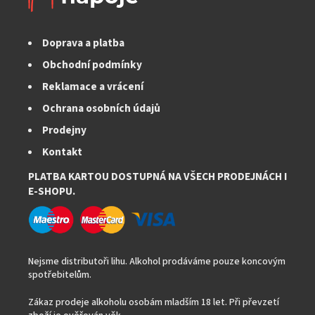
r
v
k
Doprava a platba
y
v
Obchodní podmínky
ý
Reklamace a vrácení
p
i
Ochrana osobních údajů
s
Prodejny
u
Kontakt
PLATBA KARTOU DOSTUPNÁ NA VŠECH PRODEJNÁCH I
E-SHOPU.
Nejsme distributoři lihu. Alkohol prodáváme pouze koncovým
spotřebitelům.
Zákaz prodeje alkoholu osobám mladším 18 let. Při převzetí