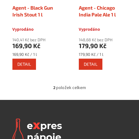
o
Agent - Black Gun
Agent - Chicago
d
Irish Stout 1 l
India Pale Ale 1 l
u
k
Vyprodáno
Vyprodáno
t
ů
140,41 Kč bez DPH
148,68 Kč bez DPH
169,90 Kč
179,90 Kč
Měrná
Měrná
169,90 Kč / 1 l
179,90 Kč / 1 l
cena:
cena:
DETAIL
DETAIL
2
položek celkem
O
v
l
á
d
a
c
í
p