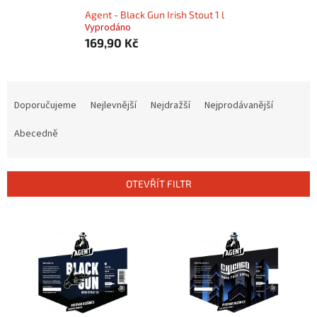
Agent - Black Gun Irish Stout 1 l
Vyprodáno
169,90 Kč
Ř
a
Doporučujeme
Nejlevnější
Nejdražší
Nejprodávanější
z
e
Abecedně
n
í
p
OTEVŘÍT FILTR
r
o
V
d
ý
u
p
k
i
t
s
ů
p
r