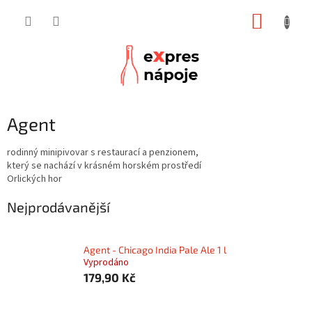
Přejít
NÁKUP
na
obsah
KOŠÍK
Agent
rodinný minipivovar s restaurací a penzionem,
který se nachází v krásném horském prostředí
Orlických hor
Nejprodávanější
Agent - Chicago India Pale Ale 1 l
Vyprodáno
179,90 Kč