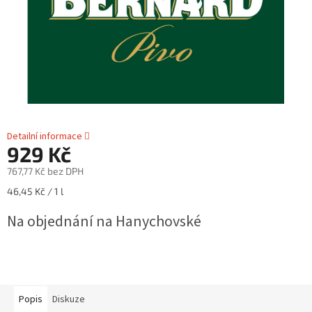
Detailní informace
929 Kč
767,77 Kč bez DPH
Měrná
46,45 Kč / 1 l
cena:
Na objednání na Hanychovské
Popis
Diskuze