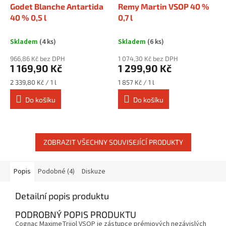
Godet Blanche Antartida
Remy Martin VSOP 40 %
40 % 0,5 l
0,7 l
Skladem
(4 ks)
Skladem
(6 ks)
966,86 Kč bez DPH
1 074,30 Kč bez DPH
1 169,90 Kč
1 299,90 Kč
Měrná
Měrná
2 339,80 Kč / 1 l
1 857 Kč / 1 l
cena:
cena:
Do košíku
Do košíku
ZOBRAZIT VŠECHNY SOUVISEJÍCÍ PRODUKTY
Popis
Podobné (4)
Diskuze
Detailní popis produktu
PODROBNÝ POPIS PRODUKTU
Cognac MaximeTrijol VSOP je zástupce prémiových nezávislých