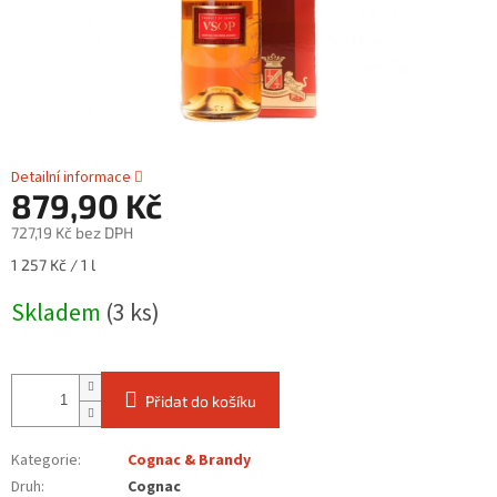
Detailní informace
879,90 Kč
727,19 Kč bez DPH
Měrná
1 257 Kč / 1 l
cena:
Skladem
(3 ks)
Přidat do košíku
Kategorie
:
Cognac & Brandy
Druh
:
Cognac