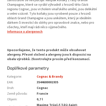
samostatně se nevylučuje. Naopak koňaky z řady Grande
Champagne, které se vyrábí výhradně z hroznů této části
regionu Cognac, jsou vrcholem vinařského umění, jsou delikátní
a velmi vzácné. Tyto koňaky jsou vyrobené pouze z hroznů
oblasti Grand Champagne a jsou unikátem, který je ideálním
dárkem či investicí do sbírky pro opravdové znalce, nebo pro
všechny, kteří mají rádi něco výjimečného.
Informace o alergenech
Doplňkové parametry
Kategorie
:
Cognac & Brandy
EAN
:
3544680001935
Druh
:
Cognac
Země původu
:
Francie
Objem
:
0,7 l
Maxime Trijol,F.T.D2,Saint-