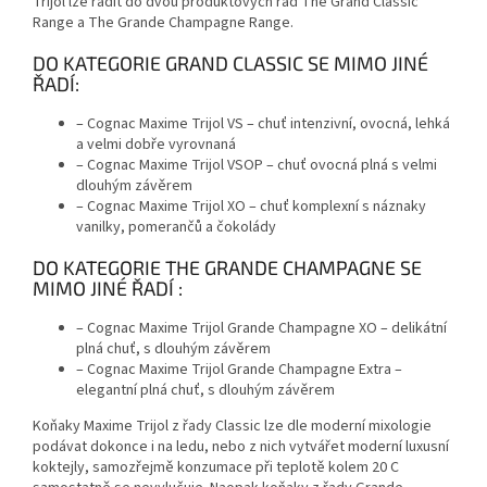
Trijol lze řadit do dvou produktových řad The Grand Classic
Range a The Grande Champagne Range.
DO KATEGORIE GRAND CLASSIC SE MIMO JINÉ
ŘADÍ:
– Cognac Maxime Trijol VS – chuť intenzivní, ovocná, lehká
a velmi dobře vyrovnaná
– Cognac Maxime Trijol VSOP – chuť ovocná plná s velmi
dlouhým závěrem
– Cognac Maxime Trijol XO – chuť komplexní s náznaky
vanilky, pomerančů a čokolády
DO KATEGORIE THE GRANDE CHAMPAGNE SE
MIMO JINÉ ŘADÍ :
– Cognac Maxime Trijol Grande Champagne XO – delikátní
plná chuť, s dlouhým závěrem
– Cognac Maxime Trijol Grande Champagne Extra –
elegantní plná chuť, s dlouhým závěrem
Koňaky Maxime Trijol z řady Classic lze dle moderní mixologie
podávat dokonce i na ledu, nebo z nich vytvářet moderní luxusní
koktejly, samozřejmě konzumace při teplotě kolem 20 C