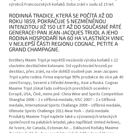
výrobců Francouzských koňaků. Doba zrání v sudu až 15 let.
RODINNÁ TRADICE, KTERÁ SE POČÍTÁ JIŽ OD
ROKU 1859, POKRAČUJE S NEZMĚNĚNOU
INTENZITOU JIŽ 150 LET AŽ DO SOUČASNÉ PÁTÉ
GENERACE! PAN JEAN-JACQUES TRIJOL A JEHO
RODINA HOSPODAŘÍ NA 60 HA VLASTNÍCH VINIC
V NEJLEPŠÍ ČÁSTI REGIONU COGNAC, PETITE A
GRAND CHAMPAGNE.
Distillery Maxim Trijol je největší nezávislá výroba koňaků s 22
vlastními destilačními kolonami. Od vypěstování hroznů po
destilaci, přes zrání, na vše dohlíží osobně pan Jean-Jacques
Trijol a jeho rodina. Firma exportuje 90% produkce do více jak 40
zemí Evropy, Severní a Střední Ameriky, Asie a Ruska. Cognac
Maxime Trijol získal řadu světových prestižních ocenění v
Evropě, USA, Číně, mimo jiné: China Wine and Spirits Competition
Shanghai 2006 – 2 x stříbrná medaile, IVSC 2007 – 2 x Stříbrná
medaile, International Spirits Challange 2009 – stříbrná medaile,
Ultimate Spirits Challenge 2011-New York – zlatá medaile.
Produkty Maxime Trijol najdete také u významných leteckých
společností na palubách letadel, jako například: United Airlines,
Air Ivoire, Air Canada, Estonian Air..... Exkluzivní Koňaky Maxime