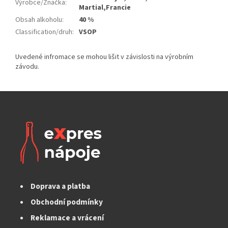
Výrobce/Značka
:
Martial,Francie
Obsah alkoholu
:
40 %
Classification/druh
:
VSOP
Doprava a platba
Obchodní podmínky
Reklamace a vrácení