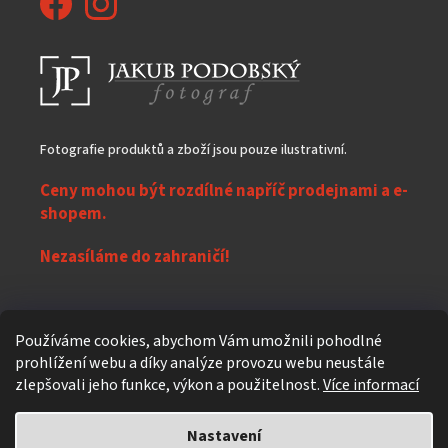
Fotografie produktů a zboží jsou pouze ilustrativní.
Ceny mohou být rozdílné napříč prodejnami a e-
shopem.
Nezasíláme do zahraničí!
Z
Používáme cookies, abychom Vám umožnili pohodlné
á
prohlížení webu a díky analýze provozu webu neustále
Vytvořil Shoptet
p
zlepšovali jeho funkce, výkon a použitelnost.
Více informací
a
t
Nastavení
Copyright 2026
eXpres nápoje
. Všechna práva vyhrazena.
Upravit