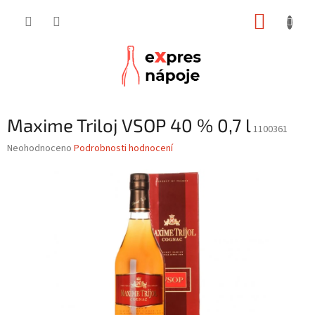
Přejít
NÁKUP
na
obsah
KOŠÍK
Maxime Triloj VSOP 40 % 0,7 l
1100361
Průměrné
Neohodnoceno
Podrobnosti hodnocení
hodnocení
produktu
je
0,0
z
5
hvězdiček.