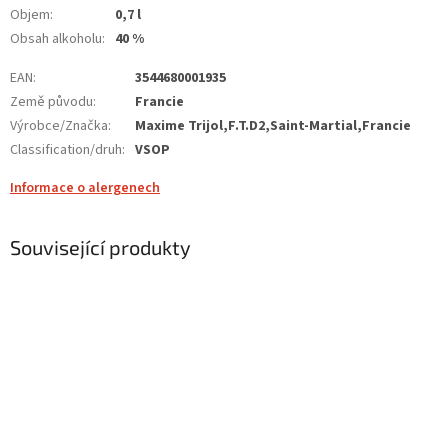
Objem
:
0,7 l
Obsah alkoholu
:
40 %
EAN
:
3544680001935
Země původu
:
Francie
Výrobce/Značka
:
Maxime Trijol,F.T.D2,Saint-Martial,Francie
Classification/druh
:
VSOP
Informace o alergenech
Související produkty