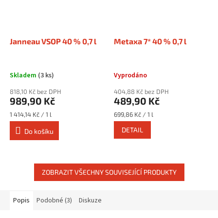
Janneau VSOP 40 % 0,7 l
Metaxa 7* 40 % 0,7 l
Skladem
(3 ks)
Vyprodáno
818,10 Kč bez DPH
404,88 Kč bez DPH
989,90 Kč
489,90 Kč
Měrná
Měrná
1 414,14 Kč / 1 l
699,86 Kč / 1 l
cena:
cena:
DETAIL
Do košíku
ZOBRAZIT VŠECHNY SOUVISEJÍCÍ PRODUKTY
Popis
Podobné (3)
Diskuze