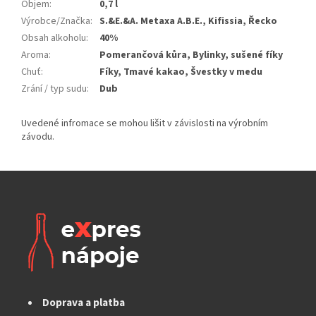
Objem
:
0,7 l
Výrobce/Značka
:
S.&E.&A. Metaxa A.B.E., Kifissia, Řecko
Obsah alkoholu
:
40%
Aroma
:
Pomerančová kůra, Bylinky, sušené fíky
Chuť
:
Fíky, Tmavé kakao, Švestky v medu
Zrání / typ sudu
:
Dub
Doprava a platba