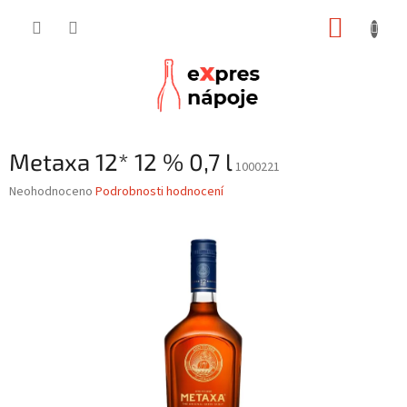
Přejít
NÁKUP
na
obsah
KOŠÍK
Metaxa 12* 12 % 0,7 l
1000221
Průměrné
Neohodnoceno
Podrobnosti hodnocení
hodnocení
produktu
je
0,0
z
5
hvězdiček.