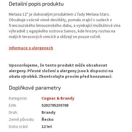
Detailní popis produktu
Metaxa 12* je dokonalým produktem z řady Metaxa Stars.
Obsahuje vzácné vinné destiláty, pomalu zrající v sudech z
francouzského limousinského dubu, a vynikající muškátová vína
výhradně z egejského ostrova Samos, kde hrozny rostou na
malých terasových vinicích a sklízejí se pouze ručně.
Informace o alergenech
Doplňkové parametry
Kategorie
:
Cognac & Brandy
EAN
:
5202795230708
Druh
:
Brandy
Země původu
:
Řecko
Doba zrání
:
12 let