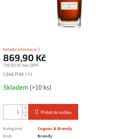
Detailní informace
869,90 Kč
718,93 Kč bez DPH
Měrná
1 242,71 Kč / 1 l
cena:
Skladem
(>10 ks)
Přidat do košíku
Kategorie
:
Cognac & Brandy
Druh
:
Brandy