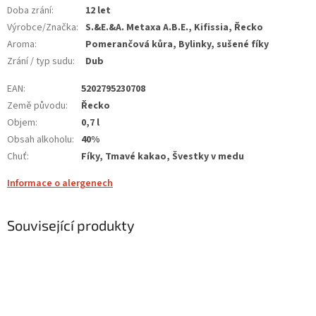
Doba zrání
:
12 let
Výrobce/Značka
:
S.&E.&A. Metaxa A.B.E., Kifissia, Řecko
Aroma
:
Pomerančová kůra, Bylinky, sušené fíky
Zrání / typ sudu
:
Dub
EAN
:
5202795230708
Země původu
:
Řecko
Objem
:
0,7 l
Obsah alkoholu
:
40%
Chuť
:
Fíky, Tmavé kakao, Švestky v medu
Informace o alergenech
Související produkty