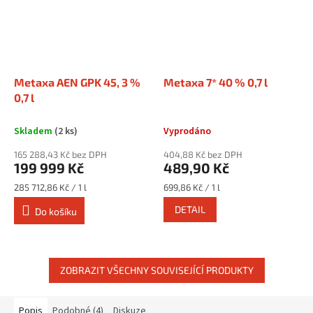
Metaxa AEN GPK 45, 3 %
Metaxa 7* 40 % 0,7 l
0,7 l
Skladem
(2 ks)
Vyprodáno
165 288,43 Kč bez DPH
404,88 Kč bez DPH
199 999 Kč
489,90 Kč
Měrná
Měrná
285 712,86 Kč / 1 l
699,86 Kč / 1 l
cena:
cena:
DETAIL
Do košíku
ZOBRAZIT VŠECHNY SOUVISEJÍCÍ PRODUKTY
Popis
Podobné (4)
Diskuze