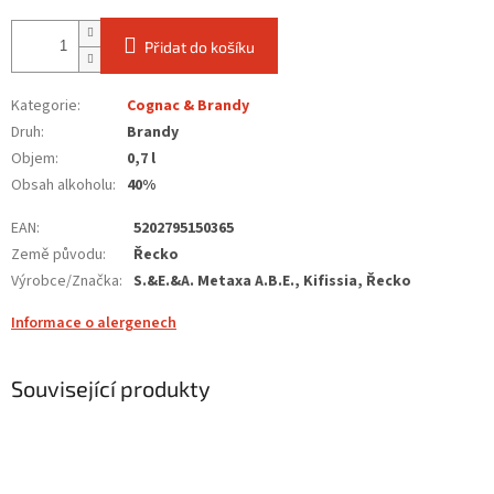
Přidat do košíku
Kategorie
:
Cognac & Brandy
Druh
:
Brandy
Objem
:
0,7 l
Obsah alkoholu
:
40%
EAN
:
5202795150365
Země původu
:
Řecko
Výrobce/Značka
:
S.&E.&A. Metaxa A.B.E., Kifissia, Řecko
Informace o alergenech
Související produkty