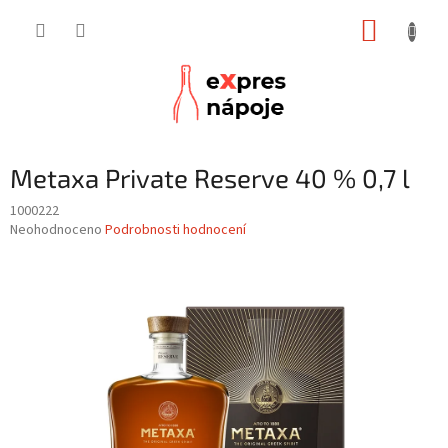
Přejít
NÁKUP
na
obsah
KOŠÍK
Metaxa Private Reserve 40 % 0,7 l
1000222
Průměrné
Neohodnoceno
Podrobnosti hodnocení
hodnocení
produktu
je
0,0
z
5
hvězdiček.