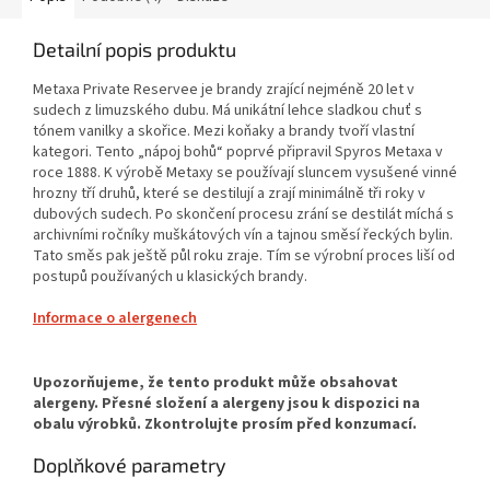
Detailní popis produktu
Metaxa Private Reservee je brandy zrající nejméně 20 let v
sudech z limuzského dubu. Má unikátní lehce sladkou chuť s
tónem vanilky a skořice. Mezi koňaky a brandy tvoří vlastní
kategori. Tento „nápoj bohů“ poprvé připravil Spyros Metaxa v
roce 1888. K výrobě Metaxy se používají sluncem vysušené vinné
hrozny tří druhů, které se destilují a zrají minimálně tři roky v
dubových sudech. Po skončení procesu zrání se destilát míchá s
archivními ročníky muškátových vín a tajnou směsí řeckých bylin.
Tato směs pak ještě půl roku zraje. Tím se výrobní proces liší od
postupů používaných u klasických brandy.
Informace o alergenech
Doplňkové parametry