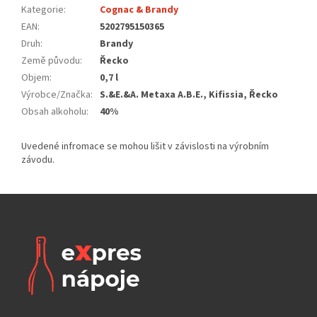
Kategorie
:
Cognac & Brandy
EAN
:
5202795150365
Druh
:
Brandy
Země původu
:
Řecko
Objem
:
0,7 l
Výrobce/Značka
:
S.&E.&A. Metaxa A.B.E., Kifissia, Řecko
Obsah alkoholu
:
40%