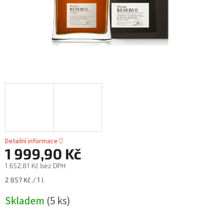
Detailní informace
1 999,90 Kč
1 652,81 Kč bez DPH
Měrná
2 857 Kč / 1 l
cena:
Skladem
(5 ks)