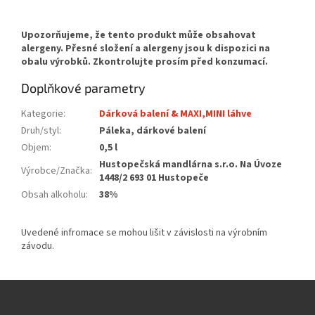
Doplňkové parametry
Kategorie
:
Dárková balení & MAXI,MINI láhve
Druh/styl
:
Páleka, dárkové balení
Objem
:
0,5 l
Hustopečská mandlárna s.r.o. Na Úvoze
Výrobce/Značka
:
1448/2 693 01 Hustopeče
Obsah alkoholu
:
38%