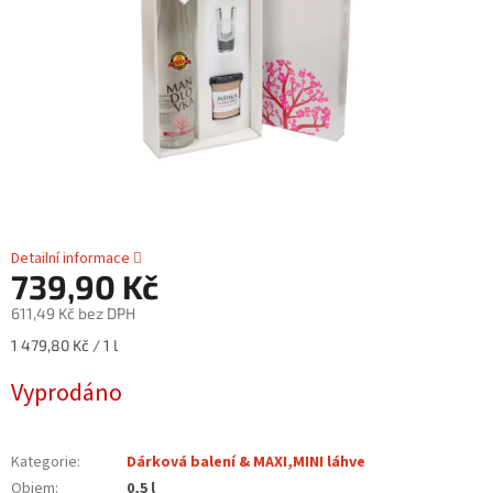
Detailní informace
739,90 Kč
611,49 Kč bez DPH
Měrná
1 479,80 Kč / 1 l
cena:
Vyprodáno
Kategorie
:
Dárková balení & MAXI,MINI láhve
Objem
:
0,5 l