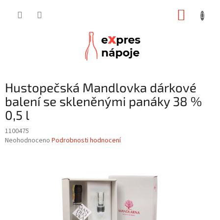
Přejít
NÁKUP
na
obsah
KOŠÍK
Hustopečská Mandlovka dárkové
balení se skleněnými panáky 38 %
0,5 l
1100475
Průměrné
Neohodnoceno
Podrobnosti hodnocení
hodnocení
produktu
je
0,0
z
5
hvězdiček.