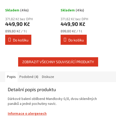
Skladem
(4 ks)
Skladem
(4 ks)
371,82 Kč bez DPH
371,82 Kč bez DPH
449,90 Kč
449,90 Kč
Měrná
Měrná
899,80 Kč / 1 l
899,80 Kč / 1 l
cena:
cena:
Do košíku
Do košíku
ZOBRAZIT VŠECHNY SOUVISEJÍCÍ PRODUKTY
Popis
Podobné (4)
Diskuze
Detailní popis produktu
Dárkové balení oblíbené Mandlovky 0,5l, dvou skleněných
panáků a jedné pochutiny navíc.
Informace o alergenech