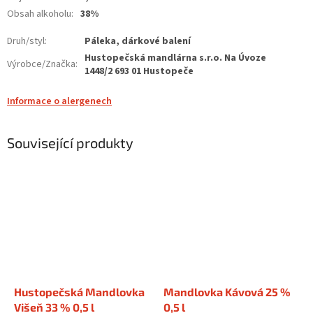
Obsah alkoholu
:
38%
Druh/styl
:
Páleka, dárkové balení
Hustopečská mandlárna s.r.o. Na Úvoze
Výrobce/Značka
:
1448/2 693 01 Hustopeče
Informace o alergenech
Související produkty
Hustopečská Mandlovka
Mandlovka Kávová 25 %
Višeň 33 % 0,5 l
0,5 l