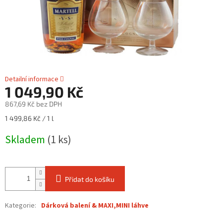
Detailní informace
1 049,90 Kč
867,69 Kč bez DPH
Měrná
1 499,86 Kč / 1 l
cena:
Skladem
(1 ks)
Přidat do košíku
Kategorie
:
Dárková balení & MAXI,MINI láhve