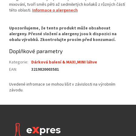
mixování, tvoří směs pěti až sedmiletých koňaků z různých částí
této oblasti.
Informace o alergenech
Doplňkové parametry
Kategorie
:
Dárková balení & MAXI,MINI láhve
EAN
:
3219820003581