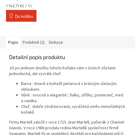
Měrná
1 142,71 Kč / 1 l
cena:
Do košíku
Popis
Podobné (2)
Diskuze
Detailní popis produktu
Již po jednom doušku tohoto koňaku vám v ústech zůstane
jednoduchá, ale vyzrálá chuť.
Barva : tmavě a bohatě jantarová s krásným zlatavým
obloukem.
Vůně : ovocná a elegantní ; fialky, oříšky, pomeranč, med
a vanilka.
Chuť : dobře strukturovaná, vyvážená směs mimořádných
koňaků.
Firmu Martell založil v roce 1715 Jean Martell, pašerák z Channel
Islands. V roce 1986 prodala rodina Martellů společnost firmě
Seagams. Martell VS je spolehlivý destilát pro každodenní pití či