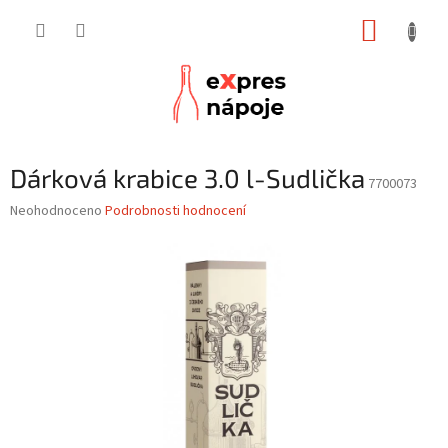
Přejít
NÁKUP
na
obsah
KOŠÍK
Dárková krabice 3.0 l-Sudlička
7700073
Průměrné
Neohodnoceno
Podrobnosti hodnocení
hodnocení
produktu
je
0,0
z
5
hvězdiček.