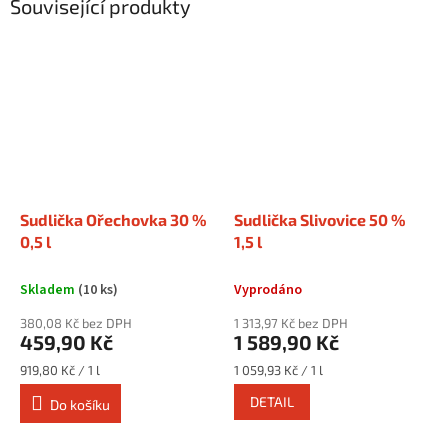
Související produkty
Sudlička Ořechovka 30 %
Sudlička Slivovice 50 %
0,5 l
1,5 l
Skladem
(10 ks)
Vyprodáno
380,08 Kč bez DPH
1 313,97 Kč bez DPH
459,90 Kč
1 589,90 Kč
Měrná
Měrná
919,80 Kč / 1 l
1 059,93 Kč / 1 l
cena:
cena:
DETAIL
Do košíku