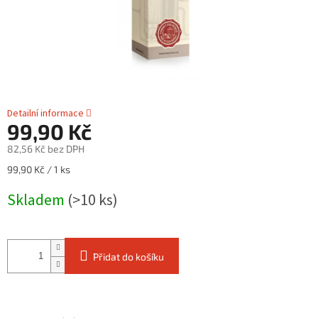
Detailní informace
99,90 Kč
82,56 Kč bez DPH
Měrná
99,90 Kč / 1 ks
cena:
Skladem
(>10 ks)
Přidat do košíku