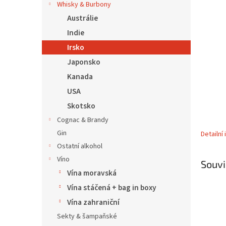
5
í
Whisky & Burbony
hvězdič
p
Austrálie
a
Indie
n
Irsko
e
l
Japonsko
Kanada
USA
Skotsko
Cognac & Brandy
Gin
Detailní
Ostatní alkohol
Víno
Souvi
Vína moravská
Vína stáčená + bag in boxy
Vína zahraniční
Sekty & šampaňské