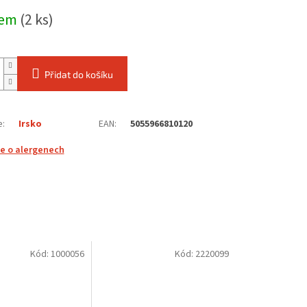
dem
(2 ks)
Přidat do košíku
e
:
Irsko
EAN
:
5055966810120
e o alergenech
Kód:
1000056
Kód:
2220099