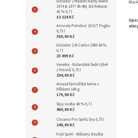
Dictador 2 Masters Hardy Blend
Blac
1974 & 1977 45-48y 3rd Release
42 % 0,7 l
32 224 Kč
Amorale Primitivo 18 IGT Puglia
0,75 l
369,90 Kč
Dictador 2 M Carlos 1980 44 %
0,7 l
23 499 Kč
Veverka - Rulandské šedé Výběr
z hroznů 0,75 l
294,90 Kč
Arnaud farmářská terina s
hříbkem 180 g
179,90 Kč
Skyy vodka 40 % 0,7 l
469,90 Kč
Cinzano Pro-Spritz Dry 0,75 l
249,90 Kč
Fruit Spirit - Williams (hruška