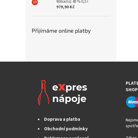
Williams) 48 % 0,5 l
979,90 Kč
Přijímáme online platby
PLAT
SHOP
Doprava a platba
Nejsme
spotře
Obchodní podmínky