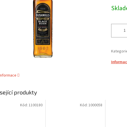
cena:
ek.
Skla
Kategori
Informac
 informace
sející produkty
Kód:
1100180
Kód:
1000058