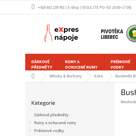
Přejít
+420 602 239 951 ( E-shop )
na
obsah
DÁRKOVÉ
RUMY A
PRÉMIOVÉ
PŘEDMĚTY
OCHUCENÉ RUMY
VODKY
Domů
Whisky & Burbony
Irsko
Bushmills B
P
Bush
o
Přeskočit
s
Průměr
Neohod
Kategorie
kategorie
t
hodnoce
r
produkt
Dárkové předměty
a
je
Rumy a ochucené rumy
0,0
n
z
Prémiové vodky
n