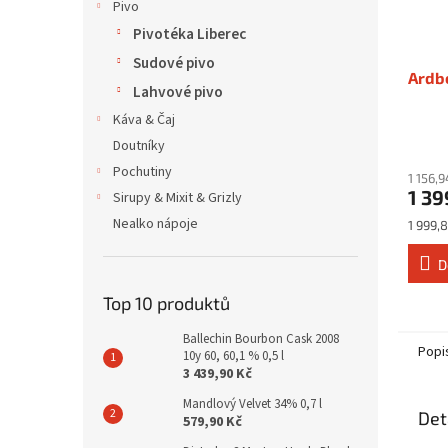
Pivo
Pivotéka Liberec
Sudové pivo
Ardbe
Lahvové pivo
Káva & Čaj
Doutníky
Pochutiny
1 156,
1 39
Sirupy & Mixit & Grizly
Nealko nápoje
Měrná
1 999,8
cena:
D
Top 10 produktů
Ballechin Bourbon Cask 2008
Popi
10y 60, 60,1 % 0,5 l
3 439,90 Kč
Mandlový Velvet 34% 0,7 l
Det
579,90 Kč