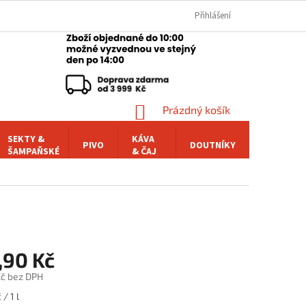
Přihlášení
NÁKUPNÍ
Prázdný košík
KOŠÍK
SEKTY &
KÁVA
PIVO
DOUTNÍKY
POCHUTI
ŠAMPAŇSKÉ
& ČAJ
,90 Kč
č bez DPH
/ 1 l