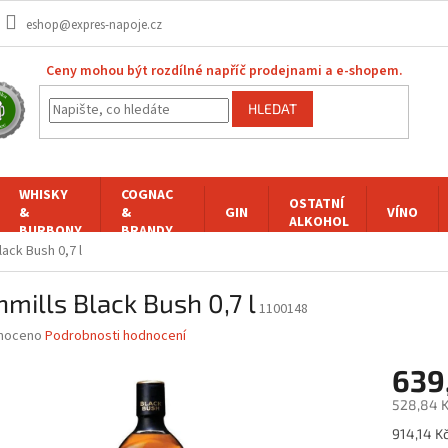
eshop@expres-napoje.cz
Ceny mohou být rozdílné napříč prodejnami a e-shopem.
HLEDAT
WHISKY
COGNAC
OSTATNÍ
&
&
GIN
VÍNO
ALKOHOL
BURBONY
BRANDY
lack Bush 0,7 l
mills Black Bush 0,7 l
1100148
né
noceno
Podrobnosti hodnocení
ní
639
u
528,84 K
Měrná
914,14 Kč 