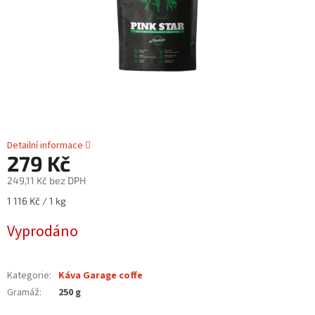
Detailní informace
279 Kč
249,11 Kč bez DPH
Měrná
1 116 Kč / 1 kg
cena:
Vyprodáno
Kategorie
:
Káva Garage coffe
Gramáž
:
250 g