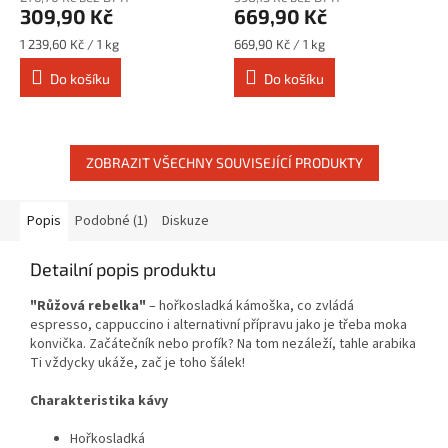
309,90 Kč
669,90 Kč
Měrná
Měrná
1 239,60 Kč / 1 kg
669,90 Kč / 1 kg
cena:
cena:
Do košíku
Do košíku
ZOBRAZIT VŠECHNY SOUVISEJÍCÍ PRODUKTY
Popis
Podobné (1)
Diskuze
Detailní popis produktu
"Růžová rebelka"
– hořkosladká kámoška, co zvládá
espresso, cappuccino i alternativní přípravu jako je třeba moka
konvička. Začátečník nebo profík? Na tom nezáleží, tahle arabika
Ti vždycky ukáže, zač je toho šálek!
Charakteristika kávy
Hořkosladká