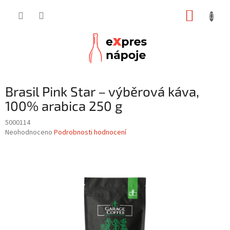
Přejít
NÁKUP
na
obsah
KOŠÍK
Brasil Pink Star – výběrová káva,
100% arabica 250 g
5000114
Průměrné
Neohodnoceno
Podrobnosti hodnocení
hodnocení
produktu
je
0,0
z
5
hvězdiček.