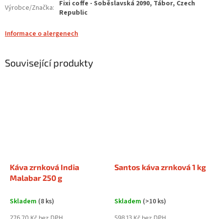
Fixi coffe - Soběslavská 2090, Tábor, Czech
Výrobce/Značka
:
Republic
Informace o alergenech
Související produkty
Káva zrnková India
Santos káva zrnková 1 kg
Malabar 250 g
Skladem
(8 ks)
Skladem
(>10 ks)
276,70 Kč bez DPH
598,13 Kč bez DPH