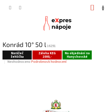
Přejít
NÁKUP
na
obsah
KOŠÍK
Konrád 10° 50 l
16291
Narážeč
Záloha KEG
Na objednání na
žehlička
1000,-
Hanychovské
Průměrné
Neohodnoceno
Podrobnosti hodnocení
hodnocení
produktu
je
0,0
z
5
hvězdiček.