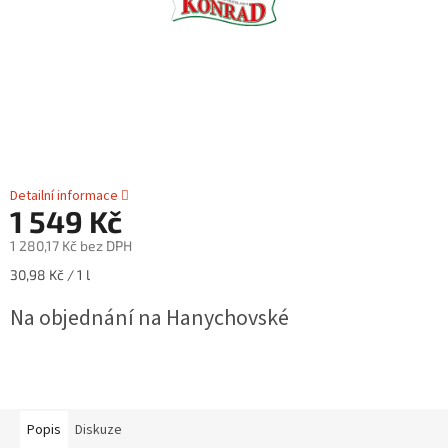
Detailní informace
1 549 Kč
1 280,17 Kč bez DPH
Měrná
30,98 Kč / 1 l
cena:
Na objednání na Hanychovské
Popis
Diskuze