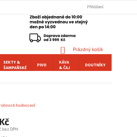
Přihlášení
NÁKUPNÍ
Prázdný košík
KOŠÍK
SEKTY &
KÁVA
PIVO
DOUTNÍKY
POCHUTI
ŠAMPAŇSKÉ
& ČAJ
robnosti hodnocení
 Kč
č bez DPH