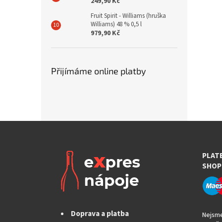
249,90 Kč
Fruit Spirit - Williams (hruška
Williams) 48 % 0,5 l
979,90 Kč
Přijímáme online platby
PLAT
SHOP
Doprava a platba
Nejsme