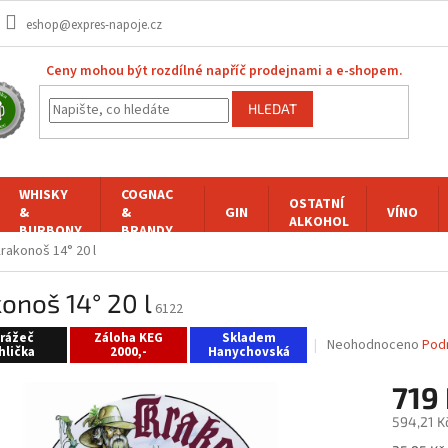
eshop@expres-napoje.cz
Ceny mohou být rozdílné napříč prodejnami a e-shopem.
HLEDAT
WHISKY
COGNAC
OSTATNÍ
&
&
GIN
VÍNO
ALKOHOL
BURBONY
BRANDY
rakonoš 14° 20 l
onoš 14° 20 l
6122
rážeč
Záloha KEG
Skladem
Průměrné
Neohodnoceno
Pod
hlička
2000,-
Hanychovská
hodnocení
produktu
719
je
0,0
594,21 K
z