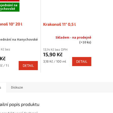
bjednání na
ychovské
noš 10° 20 l
Krakonoš 11° 0,5 l
Skladem - na prodejně
jednání na Hanychovské
(>10 ks)
 Kč bez
13,14 Kč bez DPH
15,90 Kč
 Kč
Měrná
3,18 Kč / 100 ml
DETAIL
cena:
č / 1 l
DETAIL
s
Diskuze
ailní popis produktu