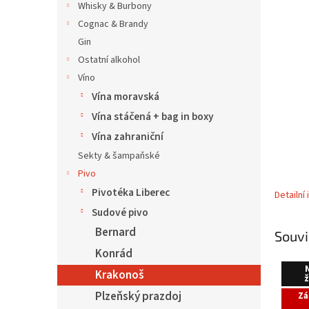
í
Whisky & Burbony
p
Cognac & Brandy
a
Gin
n
Ostatní alkohol
e
Víno
l
Vína moravská
Vína stáčená + bag in boxy
Vína zahraniční
Sekty & šampaňské
Pivo
Pivotéka Liberec
Detailní
Sudové pivo
Bernard
Souvi
Konrád
Krakonoš
ž
Plzeňský prazdoj
Zá