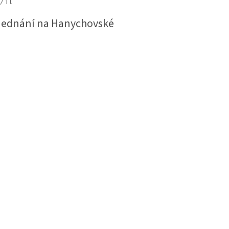
 1 l
jednání na Hanychovské