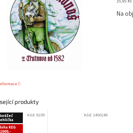
Měrná
35,95 Kč /
5
cena:
hvězdiček.
Na ob
 informace
sející produkty
Kód:
6109
Kód:
2400246
Narážeč
ehlička
loha KEG
2000,-