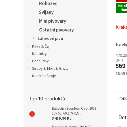
Rohozec
Na o
Han
Svijany
Mini pivovary
Krako
Ostatní pivovary
Lahvové pivo
Na ob
Káva & Čaj
Doutníky
470,25
DPH
Pochutiny
569
Sirupy & Mixit & Grizly
Měrná
28,45 K
Nealko nápoje
cena:
Top 10 produktů
Popi
Ballechin Bourbon Cask 2008
10y 60, 60,1 % 0,5 l
Det
3 439,90 Kč