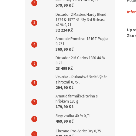
Mandlový Velvet 34% 0,7 l
Popi
579,90 Kč
Info
Dictador 2 Masters Hardy Blend
1974 & 1977 45-48y 3rd Release
42 % 0,7 l
32 224 Kč
Amorale Primitivo 18 IGT Puglia
0,75 l
369,90 Kč
Dictador 2 M Carlos 1980 44 %
0,7 l
23 499 Kč
Veverka - Rulandské šedé Výběr
z hroznů 0,75 l
294,90 Kč
Arnaud farmářská terina s
hříbkem 180 g
179,90 Kč
Skyy vodka 40 % 0,7 l
469,90 Kč
Cinzano Pro-Spritz Dry 0,75 l