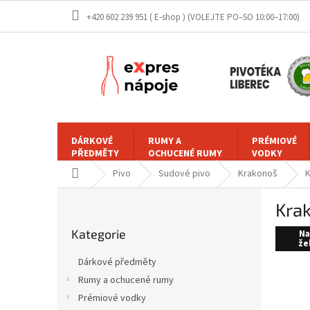
Přejít
+420 602 239 951 ( E-shop )
na
obsah
DÁRKOVÉ
RUMY A
PRÉMIOVÉ
PŘEDMĚTY
OCHUCENÉ RUMY
VODKY
Domů
Pivo
Sudové pivo
Krakonoš
K
P
Krak
o
Přeskočit
s
Kategorie
kategorie
Na
t
že
r
Dárkové předměty
a
Rumy a ochucené rumy
n
Prémiové vodky
n