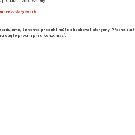
s produktu není dostupný
rmace o alergenech