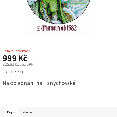
Detailní informace
999 Kč
825,62 Kč bez DPH
Měrná
33,30 Kč / 1 l
cena:
Na objednání na Hanychovské
Popis
Diskuze