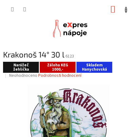
Přejít
NÁKUP
na
obsah
KOŠÍK
Krakonoš 14° 30 l
6123
Narážeč
Záloha KEG
Skladem
žehlička
1000,-
Hanychovská
Průměrné
Neohodnoceno
Podrobnosti hodnocení
hodnocení
produktu
je
0,0
z
5
hvězdiček.