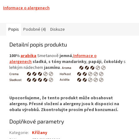
Informace o alergenech
Popis
Podobné (4)
Diskuze
Detailní popis produktu
100%
arabika
Smetanově
jemná
,
Informace o
alergenech
sladká
,
s tóny mandarinky
,
papáji
,
čokolády
s
lehkým nádechem
jasmínu
.
Doplňkové parametry
Kategorie
:
Křížany