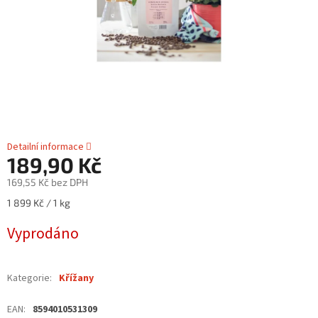
Detailní informace
189,90 Kč
169,55 Kč bez DPH
Měrná
1 899 Kč / 1 kg
cena:
Vyprodáno
Kategorie
:
Křížany
EAN
:
8594010531309