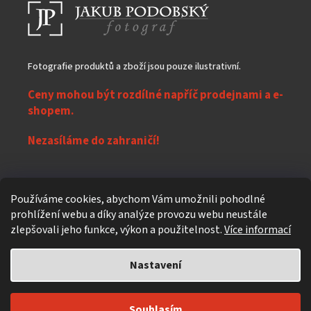
Fotografie produktů a zboží jsou pouze ilustrativní.
Ceny mohou být rozdílné napříč prodejnami a e-
shopem.
Nezasíláme do zahraničí!
Z
Používáme cookies, abychom Vám umožnili pohodlné
á
prohlížení webu a díky analýze provozu webu neustále
Vytvořil Shoptet
p
zlepšovali jeho funkce, výkon a použitelnost.
Více informací
a
t
Nastavení
Copyright 2026
eXpres nápoje
. Všechna práva vyhrazena.
Upravit
í
nastavení cookies
Individuální design a úpravy
619design.cz - Reklamní agentura z
Souhlasím
Čekého ráje