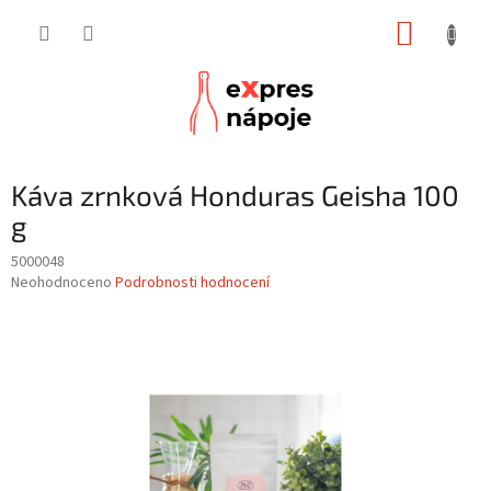
Přejít
NÁKUP
na
obsah
KOŠÍK
Káva zrnková Honduras Geisha 100
g
5000048
Průměrné
Neohodnoceno
Podrobnosti hodnocení
hodnocení
produktu
je
0,0
z
5
hvězdiček.