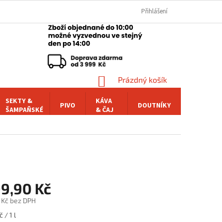
Přihlášení
NÁKUPNÍ
Prázdný košík
KOŠÍK
SEKTY &
KÁVA
PIVO
DOUTNÍKY
POCHUTI
ŠAMPAŇSKÉ
& ČAJ
99,90 Kč
 Kč bez DPH
 / 1 l