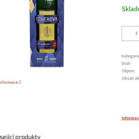
cena:
ek.
Skla
Kategori
Druh
:
Objem
:
Obsah al
 informace
Informac
sející produkty