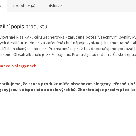
s
Podobné (4)
Diskuze
ailní popis produktu
 bylinné klasiky - likéru Becherovka - zaručeně potěší všechny milovníky kv
ých destilátů. Podmanivá kořeněná chuť nápoje vynikne jak samostatně, ta
 dalších míchaných nápojích. Pro maximální prožitek doporučujeme podávat 
lazené. Obsah alkoholu je 38 % objemu. Produkt je původem z České republ
rmace o alergenech