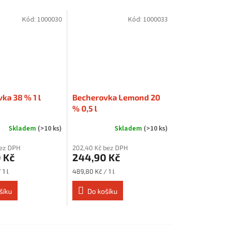
Kód:
1000030
Kód:
1000033
ka 38 % 1 l
Becherovka Lemond 20
% 0,5 l
Skladem
(>10 ks)
Skladem
(>10 ks)
bez DPH
202,40 Kč bez DPH
 Kč
244,90 Kč
Měrná
1 l
489,80 Kč / 1 l
cena:
šíku
Do košíku