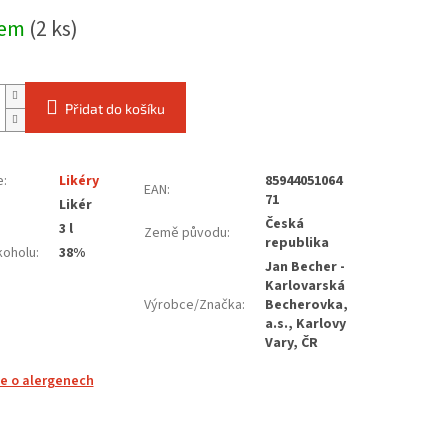
dem
(2 ks)
Přidat do košíku
e
:
Likéry
85944051064
EAN
:
71
Likér
Česká
3 l
Země původu
:
republika
koholu
:
38%
Jan Becher -
Karlovarská
Výrobce/Značka
:
Becherovka,
a.s., Karlovy
Vary, ČR
e o alergenech