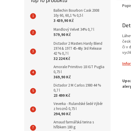
Top 10 produktů
Popi
Ballechin Bourbon Cask 2008
10y 60, 60,1 % 0,5 l
3 439,90 Kč
Det
Mandlový Velvet 34% 0,7 l
579,90 Kč
Láhev
česk
Dictador 2 Masters Hardy Blend
či v
1974 & 1977 45-48y 3rd Release
vych
42 % 0,7 l
32 224 Kč
Info
Amorale Primitivo 18 IGT Puglia
0,75 l
369,90 Kč
Dictador 2 M Carlos 1980 44 %
0,7 l
23 499 Kč
Veverka - Rulandské šedé Výběr
z hroznů 0,75 l
294,90 Kč
Arnaud farmářská terina s
hříbkem 180 g