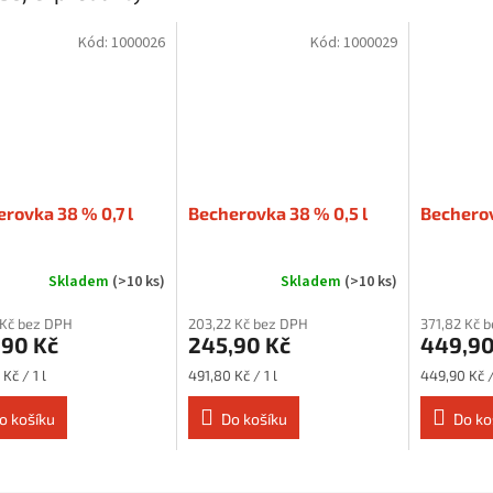
Kód:
1000026
Kód:
1000029
rovka 38 % 0,7 l
Becherovka 38 % 0,5 l
Becherov
Skladem
(>10 ks)
Skladem
(>10 ks)
 Kč bez DPH
203,22 Kč bez DPH
371,82 Kč 
,90 Kč
245,90 Kč
449,90
Měrná
Měrná
Kč / 1 l
491,80 Kč / 1 l
449,90 Kč / 
cena:
cena:
o košíku
Do košíku
Do ko