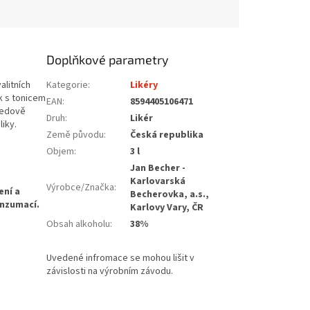
Doplňkové parametry
alitních
Kategorie
:
Likéry
k s tonicem
EAN
:
8594405106471
ledově
Druh
:
Likér
iky.
Země původu
:
Česká republika
Objem
:
3 l
Jan Becher -
Karlovarská
Výrobce/Značka
:
Becherovka, a.s.,
Karlovy Vary, ČR
Obsah alkoholu
:
38%