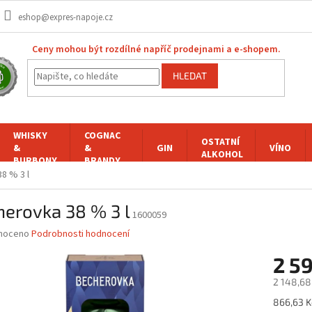
eshop@expres-napoje.cz
Ceny mohou být rozdílné napříč prodejnami a e-shopem.
HLEDAT
WHISKY
COGNAC
OSTATNÍ
&
&
GIN
VÍNO
ALKOHOL
BURBONY
BRANDY
8 % 3 l
erovka 38 % 3 l
1600059
né
noceno
Podrobnosti hodnocení
ní
2 5
u
2 148,68
Měrná
866,63 Kč