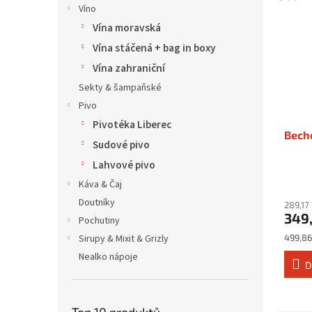
Víno
Vína moravská
Vína stáčená + bag in boxy
Vína zahraniční
Sekty & šampaňské
Pivo
Pivotéka Liberec
Beche
Sudové pivo
Lahvové pivo
Káva & Čaj
Doutníky
289,17
349
Pochutiny
Měrná
499,86 
Sirupy & Mixit & Grizly
cena:
Nealko nápoje
D