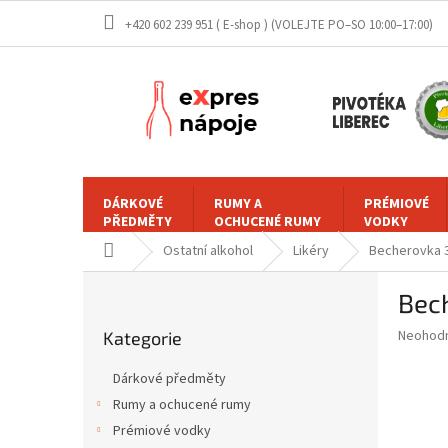
Přejít
+420 602 239 951 ( E-shop )
na
obsah
DÁRKOVÉ
RUMY A
PRÉMIOVÉ
PŘEDMĚTY
OCHUCENÉ RUMY
VODKY
Domů
Ostatní alkohol
Likéry
Becherovka 3
P
Bech
o
Přeskočit
s
Průměr
Neohod
Kategorie
kategorie
t
hodnoce
r
produkt
Dárkové předměty
a
je
Rumy a ochucené rumy
0,0
n
z
Prémiové vodky
n