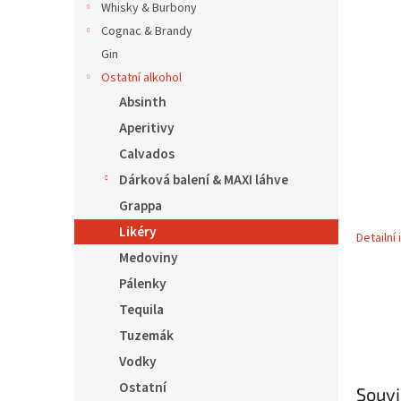
5
í
Whisky & Burbony
hvězdič
p
Cognac & Brandy
a
Gin
n
Ostatní alkohol
e
Absinth
l
Aperitivy
Calvados
Dárková balení & MAXI láhve
Grappa
Likéry
Detailní
Medoviny
Pálenky
Tequila
Tuzemák
Vodky
Ostatní
Souvi