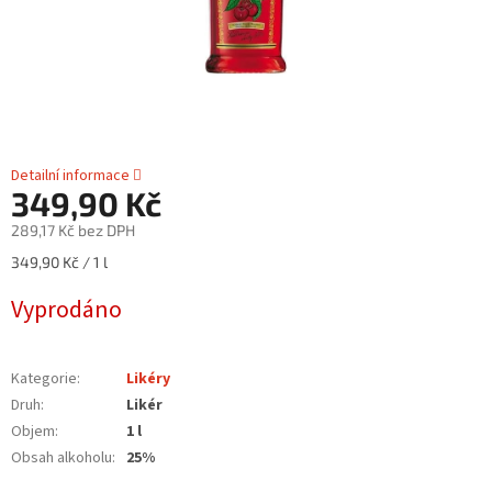
Detailní informace
349,90 Kč
289,17 Kč bez DPH
Měrná
349,90 Kč / 1 l
cena:
Vyprodáno
Kategorie
:
Likéry
Druh
:
Likér
Objem
:
1 l
Obsah alkoholu
:
25%