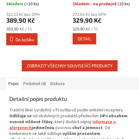
Skladem
(>10 ks)
Skladem - na prodejně
(10 ks)
322,23 Kč bez DPH
272,64 Kč bez DPH
389,90 Kč
329,90 Kč
Měrná
Měrná
389,90 Kč / 1 l
329,90 Kč / 1 l
cena:
cena:
DETAIL
Do košíku
ZOBRAZIT VŠECHNY SOUVISEJÍCÍ PRODUKTY
Popis
Podobné (4)
Diskuze
Detailní popis produktu
Tradiční likér vyráběný v Prostějově podle unikátní receptury.
Odlišuje se
od obdobných produktů především
34% obsahem
ovocné višňové šťávy
, který dodává nápoji
Informace o
alergenech
jedinečnou
ovocnou
chuť a jemnost
. Od
konkurence se také odlišuje
vyšším procentem