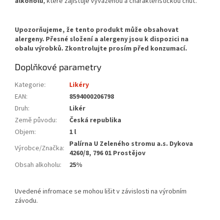
alkoholu
, které zajišťuje vyváženou a charakteristickou chuť.
Doplňkové parametry
Kategorie
:
Likéry
EAN
:
8594000206798
Druh
:
Likér
Země původu
:
Česká republika
Objem
:
1 l
Palírna U Zeleného stromu a.s. Dykova
Výrobce/Značka
:
4260/8, 796 01 Prostějov
Obsah alkoholu
:
25%