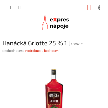
Přejít
NÁKUP
na
obsah
KOŠÍK
Hanácká Griotte 25 % 1 l
1000712
Průměrné
Neohodnoceno
Podrobnosti hodnocení
hodnocení
produktu
je
0,0
z
5
hvězdiček.