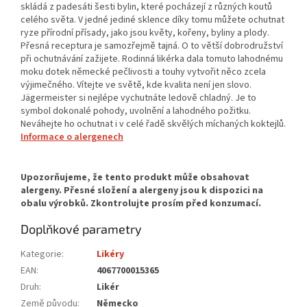
skládá z padesáti šesti bylin, které pocházejí z různých koutů
celého světa. V jedné jediné sklence díky tomu můžete ochutnat
ryze přírodní přísady, jako jsou květy, kořeny, byliny a plody.
Přesná receptura je samozřejmě tajná. O to větší dobrodružství
při ochutnávání zažijete. Rodinná likérka dala tomuto lahodnému
moku dotek německé pečlivosti a touhy vytvořit něco zcela
výjimečného. Vítejte ve světě, kde kvalita není jen slovo.
Jägermeister si nejlépe vychutnáte ledově chladný. Je to
symbol dokonalé pohody, uvolnění a lahodného požitku.
Neváhejte ho ochutnat i v celé řadě skvělých míchaných koktejlů.
Informace o alergenech
Doplňkové parametry
Kategorie
:
Likéry
EAN
:
4067700015365
Druh
:
Likér
Země původu
:
Německo