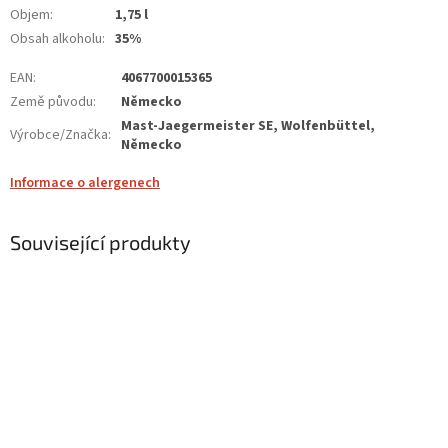
Objem
:
1,75 l
Obsah alkoholu
:
35%
EAN
:
4067700015365
Země původu
:
Německo
Mast-Jaegermeister SE, Wolfenbüttel,
Výrobce/Značka
:
Německo
Informace o alergenech
Související produkty