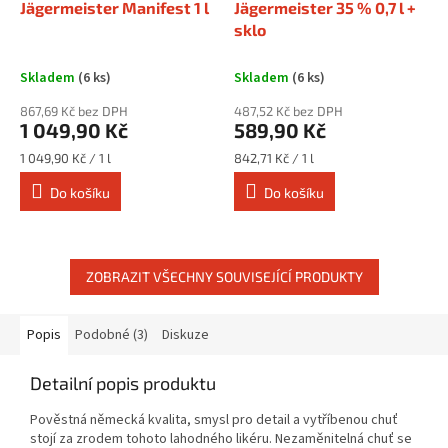
Jägermeister Manifest 1 l
Jägermeister 35 % 0,7 l +
sklo
Skladem
(6 ks)
Skladem
(6 ks)
867,69 Kč bez DPH
487,52 Kč bez DPH
1 049,90 Kč
589,90 Kč
Měrná
Měrná
1 049,90 Kč / 1 l
842,71 Kč / 1 l
cena:
cena:
Do košíku
Do košíku
ZOBRAZIT VŠECHNY SOUVISEJÍCÍ PRODUKTY
Popis
Podobné (3)
Diskuze
Detailní popis produktu
Pověstná německá kvalita, smysl pro detail a vytříbenou chuť
stojí za zrodem tohoto lahodného likéru. Nezaměnitelná chuť se