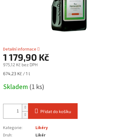
Detailní informace
1 179,90 Kč
975,12 Kč bez DPH
Měrná
674,23 Kč / 1 l
cena:
Skladem
(1 ks)
Přidat do košíku
Kategorie
:
Likéry
Druh
:
Likér