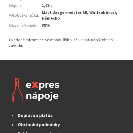
Objem
:
1,75 l
Mast-Jaegermeister SE, Wolfenbüttel,
Výrobce/Značka
:
Německo
Obsah alkoholu
:
35%
Doprava a platba
Obchodní podmínky