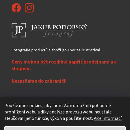
Fotografie produktů a zboží jsou pouze ilustrativní.
Ceny mohou být rozdílné napříč prodejnami a e-
shopem.
Nezasíláme do zahraničí!
Z
Používáme cookies, abychom Vám umožnili pohodlné
á
prohlížení webu a díky analýze provozu webu neustále
Vytvořil Shoptet
p
zlepšovali jeho funkce, výkon a použitelnost.
Více informací
a