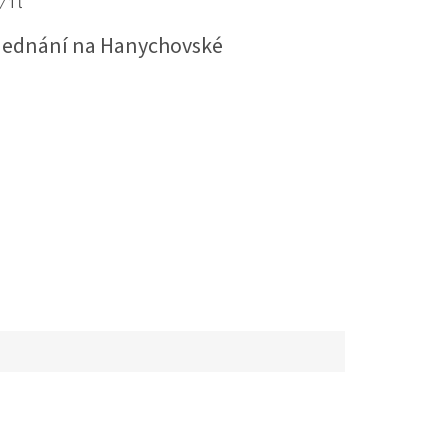
 1 l
jednání na Hanychovské