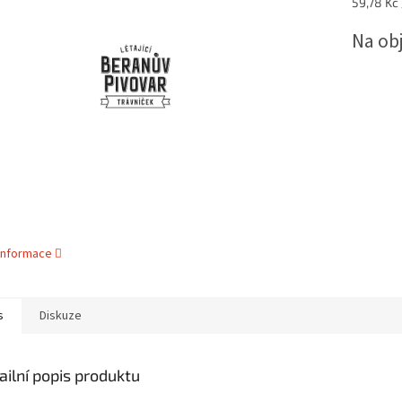
Měrná
59,78 Kč /
5
cena:
hvězdiček.
Na ob
 informace
s
Diskuze
ailní popis produktu