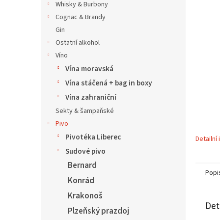
í
Whisky & Burbony
p
Cognac & Brandy
a
Gin
n
Ostatní alkohol
e
Víno
l
Vína moravská
Vína stáčená + bag in boxy
Vína zahraniční
Sekty & šampaňské
Pivo
Pivotéka Liberec
Detailní
Sudové pivo
Bernard
Popi
Konrád
Krakonoš
Det
Plzeňský prazdoj