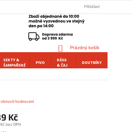
Přihlášení
NÁKUPNÍ
Prázdný košík
KOŠÍK
SEKTY &
KÁVA
PIVO
DOUTNÍKY
POCHUTI
ŠAMPAŇSKÉ
& ČAJ
robnosti hodnocení
89 Kč
 Kč bez DPH