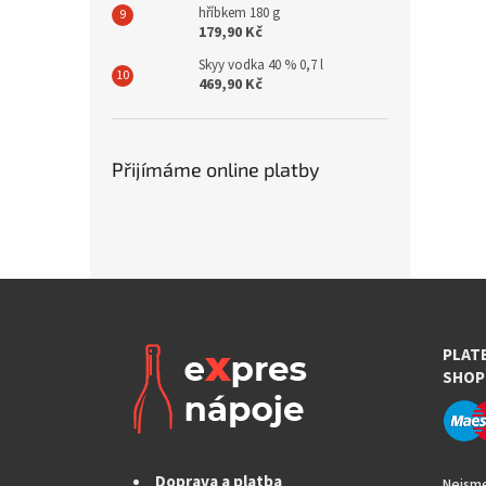
hříbkem 180 g
179,90 Kč
Skyy vodka 40 % 0,7 l
469,90 Kč
Přijímáme online platby
PLAT
SHOP
Doprava a platba
Nejsme