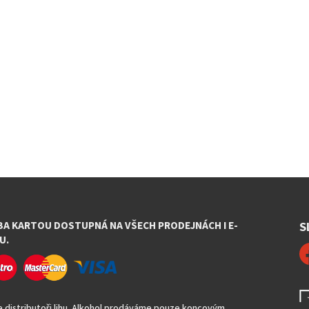
BA KARTOU DOSTUPNÁ NA VŠECH PRODEJNÁCH I E-
S
U.
 distributoři lihu. Alkohol prodáváme pouze koncovým