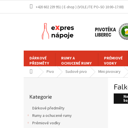
Přejít
+420 602 239 951 ( E-shop )
na
obsah
DÁRKOVÉ
RUMY A
PRÉMIOVÉ
PŘEDMĚTY
OCHUCENÉ RUMY
VODKY
Domů
Pivo
Sudové pivo
Mini pivovary
P
Falk
o
Přeskočit
s
Kategorie
kategorie
Na
t
ba
r
Dárkové předměty
a
Rumy a ochucené rumy
n
Prémiové vodky
n