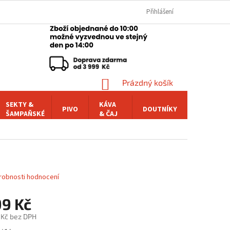
Přihlášení
NÁKUPNÍ
Prázdný košík
KOŠÍK
SEKTY &
KÁVA
PIVO
DOUTNÍKY
POCHUTI
ŠAMPAŇSKÉ
& ČAJ
robnosti hodnocení
99 Kč
 Kč bez DPH