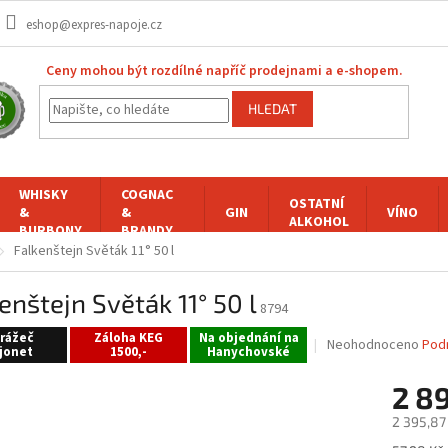
eshop@expres-napoje.cz
Ceny mohou být rozdílné napříč prodejnami a e-shopem.
HLEDAT
WHISKY
COGNAC
OSTATNÍ
&
&
GIN
VÍNO
ALKOHOL
BURBONY
BRANDY
Falkenštejn Světák 11° 50 l
enštejn Světák 11° 50 l
8794
rážeč
Záloha KEG
Na objednání na
Průměrné
Neohodnoceno
Pod
jonet
1500,-
Hanychovské
hodnocení
produktu
2 8
je
0,0
2 395,87
z