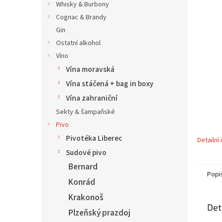
í
Whisky & Burbony
p
Cognac & Brandy
a
Gin
n
Ostatní alkohol
e
Víno
l
Vína moravská
Vína stáčená + bag in boxy
Vína zahraniční
Sekty & šampaňské
Pivo
Pivotéka Liberec
Detailní
Sudové pivo
Bernard
Popi
Konrád
Krakonoš
Det
Plzeňský prazdoj