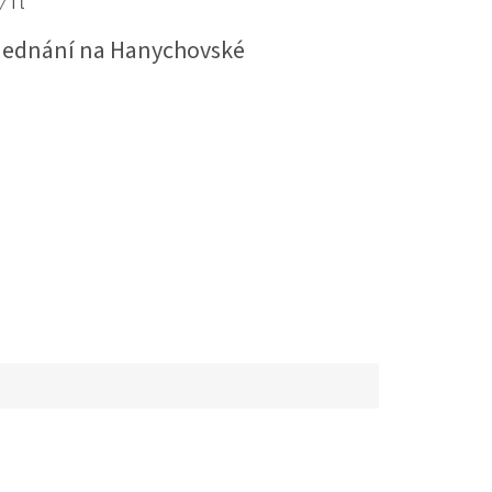
 1 l
jednání na Hanychovské