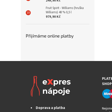
249,90 Kč
Fruit Spirit - Williams (hruška
Williams) 48 % 0,5 l
979,90 Kč
Přijímáme online platby
PLAT
SHOP
Doprava a platba
Nejsme