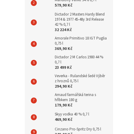
Mandlový Velvet 34% 0,7 l
579,90 Kč
Dictador 2 Masters Hardy Blend
1974 & 1977 45-48y 3rd Release
42 % 0,7 l
32 224 Kč
Amorale Primitivo 18 IGT Puglia
0,75 l
369,90 Kč
Dictador 2 M Carlos 1980 44 %
0,7 l
23 499 Kč
Veverka - Rulandské šedé Výběr
z hroznů 0,75 l
294,90 Kč
Arnaud farmářská terina s
hříbkem 180 g
179,90 Kč
Skyy vodka 40 % 0,7 l
469,90 Kč
Cinzano Pro-Spritz Dry 0,75 l