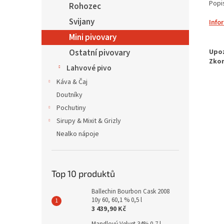
Popi
Rohozec
Svijany
Info
Mini pivovary
Ostatní pivovary
Lahvové pivo
Káva & Čaj
Doutníky
Pochutiny
Sirupy & Mixit & Grizly
Nealko nápoje
Top 10 produktů
Ballechin Bourbon Cask 2008
10y 60, 60,1 % 0,5 l
3 439,90 Kč