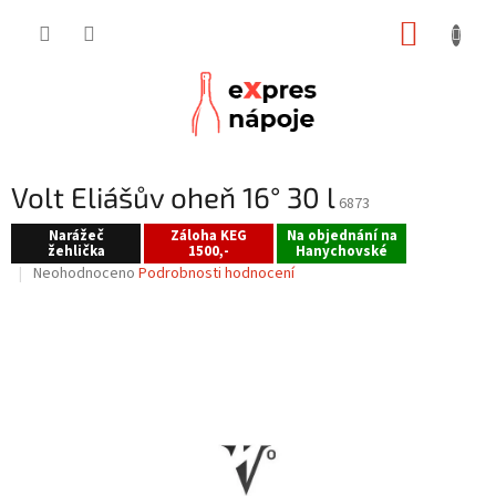
Přejít
NÁKUP
na
obsah
KOŠÍK
Volt Eliášův oheň 16° 30 l
6873
Narážeč
Záloha KEG
Na objednání na
žehlička
1500,-
Hanychovské
Průměrné
Neohodnoceno
Podrobnosti hodnocení
hodnocení
produktu
je
0,0
z
5
hvězdiček.