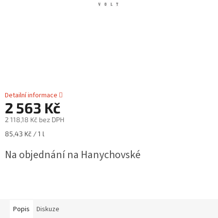
Detailní informace
2 563 Kč
2 118,18 Kč bez DPH
Měrná
85,43 Kč / 1 l
cena:
Na objednání na Hanychovské
Popis
Diskuze