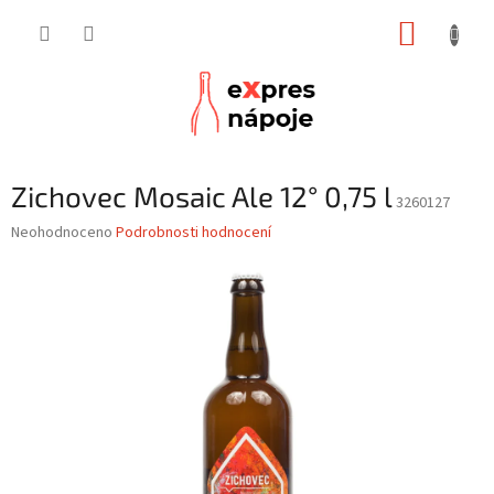
Přejít
NÁKUP
na
obsah
KOŠÍK
Zichovec Mosaic Ale 12° 0,75 l
3260127
Průměrné
Neohodnoceno
Podrobnosti hodnocení
hodnocení
produktu
je
0,0
z
5
hvězdiček.