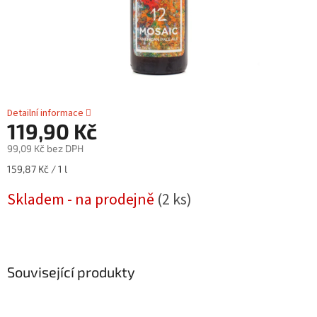
Detailní informace
119,90 Kč
99,09 Kč bez DPH
Měrná
159,87 Kč / 1 l
cena:
Skladem - na prodejně
(2 ks)
Související produkty