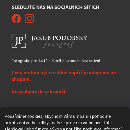
SLEDUJTE NÁS NA SOCIÁLNÍCH SÍTÍCH
Fotografie produktů a zboží jsou pouze ilustrativní.
Ceny mohou být rozdílné napříč prodejnami a e-
shopem.
Nezasíláme do zahraničí!
Z
Používáme cookies, abychom Vám umožnili pohodlné
á
prohlížení webu a díky analýze provozu webu neustále
Vytvořil Shoptet
p
zlepšovali jeho funkce, výkon a použitelnost.
Více informací