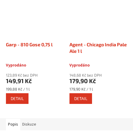
Garp - 810 Gose 0,75 l
Agent - Chicago India Pale
Ale 1 l
Vyprodáno
Vyprodáno
123,89 Kč bez DPH
148,68 Kč bez DPH
149,91 Kč
179,90 Kč
Měrná
Měrná
199,88 Kč / 1 l
179,90 Kč / 1 l
cena:
cena:
DETAIL
DETAIL
Popis
Diskuze