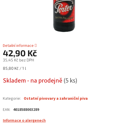
Detailní informace
42,90 Kč
35,45 Kč bez DPH
Měrná
85,80 Kč / 1 l
cena:
Skladem - na prodejně
(5 ks)
Kategorie
:
Ostatní pivovary a zahraniční piva
EAN
:
4018588003289
Informace o alergenech