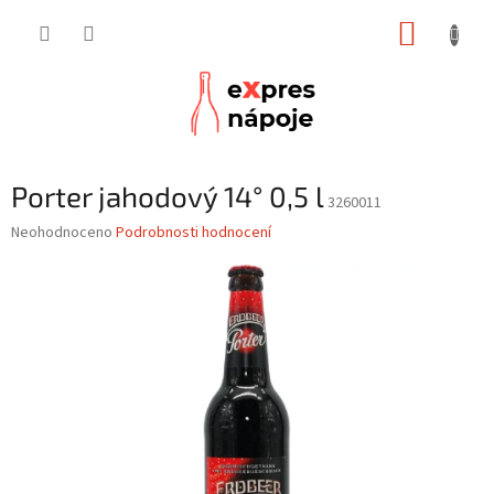
Přejít
NÁKUP
na
obsah
KOŠÍK
Porter jahodový 14° 0,5 l
3260011
Průměrné
Neohodnoceno
Podrobnosti hodnocení
hodnocení
produktu
je
0,0
z
5
hvězdiček.