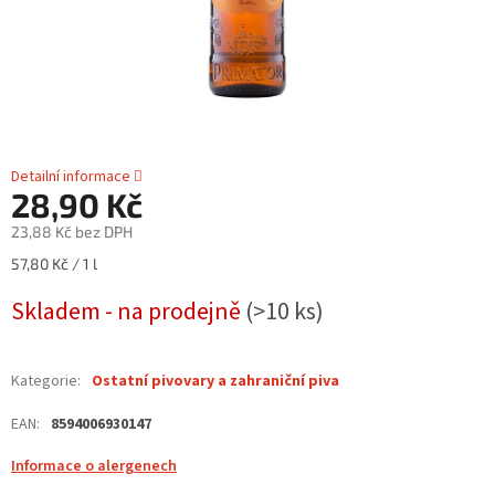
Detailní informace
28,90 Kč
23,88 Kč bez DPH
Měrná
57,80 Kč / 1 l
cena:
Skladem - na prodejně
(>10 ks)
Kategorie
:
Ostatní pivovary a zahraniční piva
EAN
:
8594006930147
Informace o alergenech