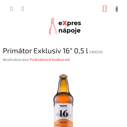
Přejít
NÁKUP
na
obsah
KOŠÍK
Primátor Exklusiv 16° 0,5 l
2400292
Průměrné
Neohodnoceno
Podrobnosti hodnocení
hodnocení
produktu
je
0,0
z
5
hvězdiček.