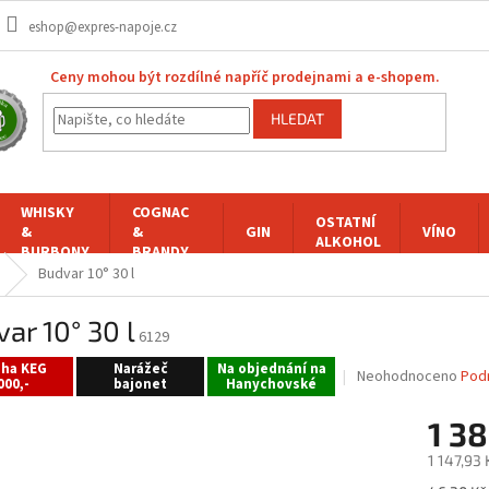
eshop@expres-napoje.cz
Ceny mohou být rozdílné napříč prodejnami a e-shopem.
HLEDAT
WHISKY
COGNAC
OSTATNÍ
&
&
GIN
VÍNO
ALKOHOL
BURBONY
BRANDY
Budvar 10° 30 l
ar 10° 30 l
6129
oha KEG
Narážeč
Na objednání na
Průměrné
Neohodnoceno
Pod
000,-
bajonet
Hanychovské
hodnocení
produktu
1 38
je
0,0
1 147,93
z