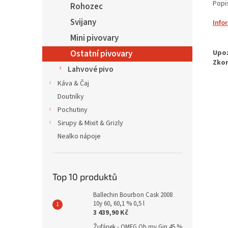
Popi
Rohozec
Svijany
Info
Mini pivovary
Ostatní pivovary
Lahvové pivo
Káva & Čaj
Doutníky
Pochutiny
Sirupy & Mixit & Grizly
Nealko nápoje
Top 10 produktů
Ballechin Bourbon Cask 2008
10y 60, 60,1 % 0,5 l
3 439,90 Kč
Žufánek - OMFG Oh my Gin 45 %