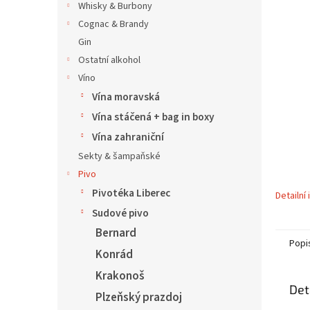
í
Whisky & Burbony
p
Cognac & Brandy
a
Gin
n
Ostatní alkohol
e
Víno
l
Vína moravská
Vína stáčená + bag in boxy
Vína zahraniční
Sekty & šampaňské
Pivo
Pivotéka Liberec
Detailní
Sudové pivo
Bernard
Popi
Konrád
Krakonoš
Det
Plzeňský prazdoj