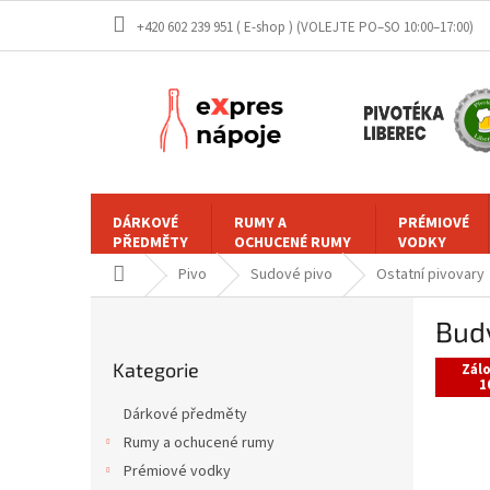
Přejít
+420 602 239 951 ( E-shop )
na
obsah
DÁRKOVÉ
RUMY A
PRÉMIOVÉ
PŘEDMĚTY
OCHUCENÉ RUMY
VODKY
Domů
Pivo
Sudové pivo
Ostatní pivovary
P
Budv
o
Přeskočit
s
Kategorie
kategorie
Zál
t
1
r
Dárkové předměty
a
Rumy a ochucené rumy
n
Prémiové vodky
n