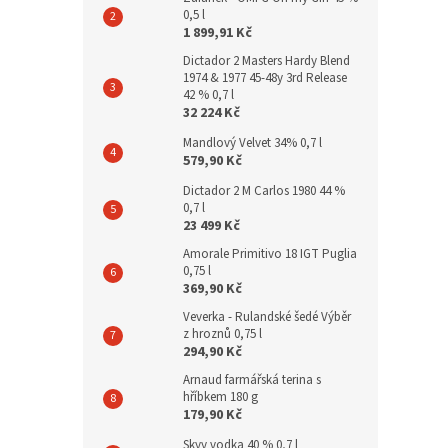
0,5 l
1 899,91 Kč
Dictador 2 Masters Hardy Blend
1974 & 1977 45-48y 3rd Release
42 % 0,7 l
32 224 Kč
Mandlový Velvet 34% 0,7 l
579,90 Kč
Dictador 2 M Carlos 1980 44 %
0,7 l
23 499 Kč
Amorale Primitivo 18 IGT Puglia
0,75 l
369,90 Kč
Veverka - Rulandské šedé Výběr
z hroznů 0,75 l
294,90 Kč
Arnaud farmářská terina s
hříbkem 180 g
179,90 Kč
Skyy vodka 40 % 0,7 l