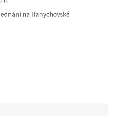
/ 1 l
jednání na Hanychovské