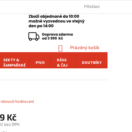
Přihlášení
NÁKUPNÍ
Prázdný košík
KOŠÍK
SEKTY &
KÁVA
PIVO
DOUTNÍKY
POCHUTI
ŠAMPAŇSKÉ
& ČAJ
robnosti hodnocení
9 Kč
 Kč bez DPH