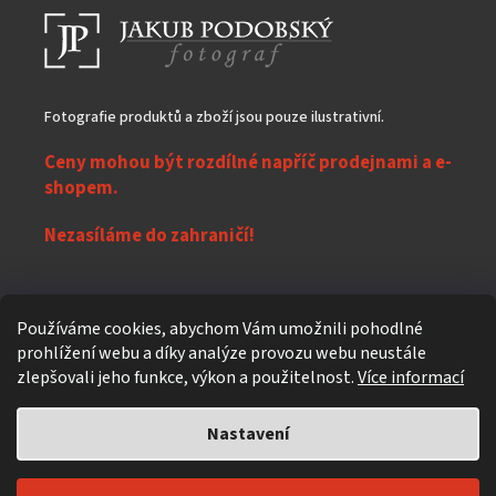
Fotografie produktů a zboží jsou pouze ilustrativní.
Ceny mohou být rozdílné napříč prodejnami a e-
shopem.
Nezasíláme do zahraničí!
Z
Používáme cookies, abychom Vám umožnili pohodlné
á
prohlížení webu a díky analýze provozu webu neustále
Vytvořil Shoptet
p
zlepšovali jeho funkce, výkon a použitelnost.
Více informací
a
t
Nastavení
Copyright 2026
eXpres nápoje
. Všechna práva vyhrazena.
Upravit
í
nastavení cookies
Individuální design a úpravy
619design.cz - Reklamní agentura z