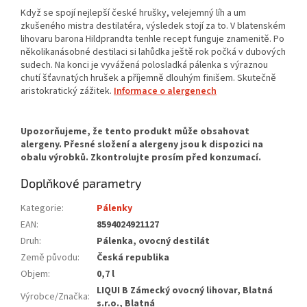
Když se spojí nejlepší české hrušky, velejemný líh a um
zkušeného mistra destilatéra, výsledek stojí za to. V blatenském
lihovaru barona Hildprandta tenhle recept funguje znamenitě. Po
několikanásobné destilaci si lahůdka ještě rok počká v dubových
sudech. Na konci je vyvážená polosladká pálenka s výraznou
chutí šťavnatých hrušek a příjemně dlouhým finišem. Skutečně
aristokratický zážitek.
Informace o alergenech
Doplňkové parametry
Kategorie
:
Pálenky
EAN
:
8594024921127
Druh
:
Pálenka, ovocný destilát
Země původu
:
Česká republika
Objem
:
0,7 l
LIQUI B Zámecký ovocný lihovar, Blatná
Výrobce/Značka
:
s.r.o., Blatná