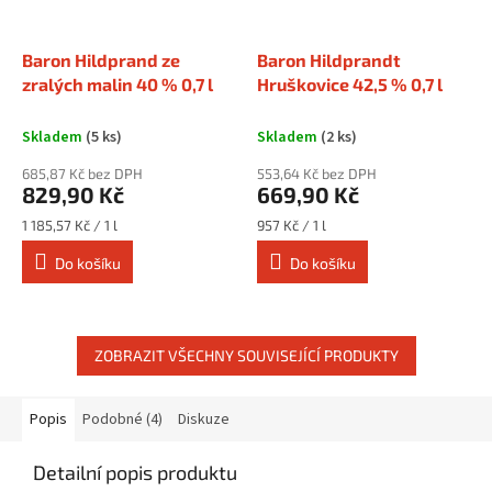
Baron Hildprand ze
Baron Hildprandt
zralých malin 40 % 0,7 l
Hruškovice 42,5 % 0,7 l
Skladem
(5 ks)
Skladem
(2 ks)
685,87 Kč bez DPH
553,64 Kč bez DPH
829,90 Kč
669,90 Kč
Měrná
Měrná
1 185,57 Kč / 1 l
957 Kč / 1 l
cena:
cena:
Do košíku
Do košíku
ZOBRAZIT VŠECHNY SOUVISEJÍCÍ PRODUKTY
Popis
Podobné (4)
Diskuze
Detailní popis produktu