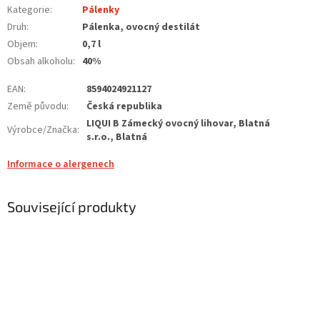
Kategorie
:
Pálenky
Druh
:
Pálenka, ovocný destilát
Objem
:
0,7 l
Obsah alkoholu
:
40%
EAN
:
8594024921127
Země původu
:
Česká republika
LIQUI B Zámecký ovocný lihovar, Blatná
Výrobce/Značka
:
s.r.o., Blatná
Informace o alergenech
Související produkty