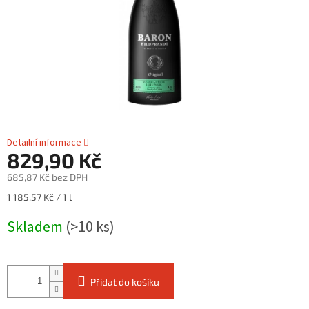
Detailní informace
829,90 Kč
685,87 Kč bez DPH
Měrná
1 185,57 Kč / 1 l
cena:
Skladem
(>10 ks)
Přidat do košíku