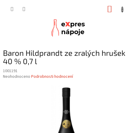
Přejít
NÁKUP
na
obsah
KOŠÍK
Baron Hildprandt ze zralých hrušek
40 % 0,7 l
1001191
Průměrné
Neohodnoceno
Podrobnosti hodnocení
hodnocení
produktu
je
0,0
z
5
hvězdiček.