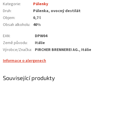
Kategorie
:
Pálenky
Druh
:
Pálenka, ovocný destilát
Objem
:
0,7 l
Obsah alkoholu
:
40%
EAN
:
DPW04
Země původu
:
Itálie
Výrobce/Značka
:
PIRCHER BRENNEREI AG., Itálie
Informace o alergenech
Související produkty