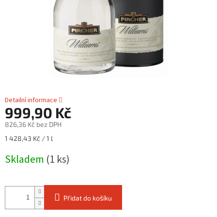
Detailní informace
999,90 Kč
826,36 Kč bez DPH
Měrná
1 428,43 Kč / 1 l
cena:
Skladem
(1 ks)
Přidat do košíku