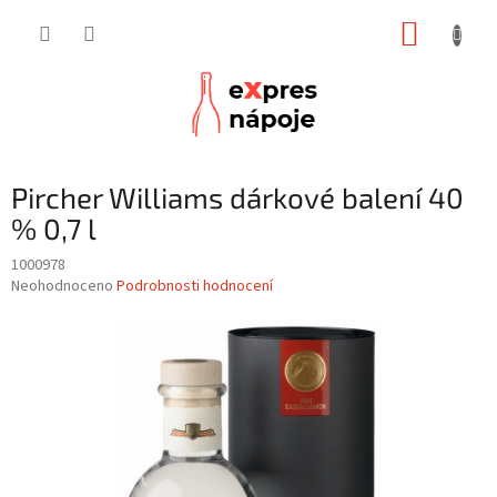
Přejít
NÁKUP
na
obsah
KOŠÍK
Pircher Williams dárkové balení 40
% 0,7 l
1000978
Průměrné
Neohodnoceno
Podrobnosti hodnocení
hodnocení
produktu
je
0,0
z
5
hvězdiček.