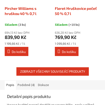
Pircher Williams s
Fleret Hruškovice pečeť
hruškou 40 % 0,7 l
50 % 0,7 l
Skladem
(3 ks)
Skladem
(>10 ks)
694,13 Kč bez DPH
636,28 Kč bez DPH
839,90 Kč
769,90 Kč
Měrná
Měrná
1 199,86 Kč / 1 l
1 099,86 Kč / 1 l
cena:
cena:
Do košíku
Do košíku
ZOBRAZIT VŠECHNY SOUVISEJÍCÍ PRODUKTY
Popis
Podobné (4)
Diskuze
Detailní popis produktu
Vysoce kvalitní ovocný destilát ze severu Itálie , navíc v pěkné