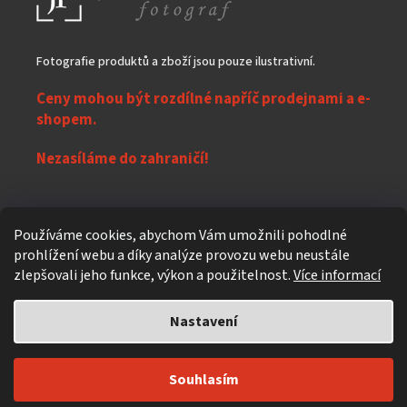
Fotografie produktů a zboží jsou pouze ilustrativní.
Ceny mohou být rozdílné napříč prodejnami a e-
shopem.
Nezasíláme do zahraničí!
Z
Používáme cookies, abychom Vám umožnili pohodlné
á
prohlížení webu a díky analýze provozu webu neustále
Vytvořil Shoptet
p
zlepšovali jeho funkce, výkon a použitelnost.
Více informací
a
t
Nastavení
Copyright 2026
eXpres nápoje
. Všechna práva vyhrazena.
Upravit
í
nastavení cookies
Individuální design a úpravy
619design.cz - Reklamní agentura z
Souhlasím
Čekého ráje