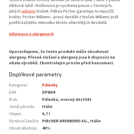
dárkové tubě. Hruškovice je vyrobena pouze z čerstvých,
plných
williams
hrušek. Palírna Pircher garantuje tu nejvyšší
kvalitu. Pircher Williams - pravý destilát z hrušek Williams jistě
potěší každého milovníka těchto ušlechtilých destilátů.
Informace o alergenech
Doplňkové parametry
Kategorie
:
Pálenky
EAN
:
DPW04
Druh
:
Pálenka, ovocný destilát
Země původu
:
Itálie
Objem
:
0,7 l
Výrobce/Značka
:
PIRCHER BRENNEREI AG., Itálie
Obsah alkoholu
:
40%