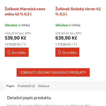
Žufánek Marocká nana
Žufánek Sicilský citron 42
máta 42 % 0,5 l
% 0,5 l
Skladem
(>10 ks)
Skladem
(>10 ks)
446,20 Kč bez DPH
528,84 Kč bez DPH
539,90 Kč
639,90 Kč
Měrná
Měrná
1 079,80 Kč / 1 l
1 279,80 Kč / 1 l
cena:
cena:
Do košíku
Do košíku
ZOBRAZIT VŠECHNY SOUVISEJÍCÍ PRODUKTY
Popis
Podobné (1)
Diskuze
Detailní popis produktu