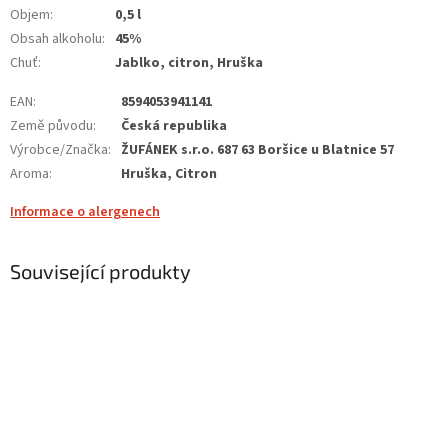
Objem
:
0,5 l
Obsah alkoholu
:
45%
Chuť
:
Jablko, citron, Hruška
EAN
:
8594053941141
Země původu
:
Česká republika
Výrobce/Značka
:
ŽUFÁNEK s.r.o. 687 63 Boršice u Blatnice 57
Aroma
:
Hruška, Citron
Informace o alergenech
Související produkty