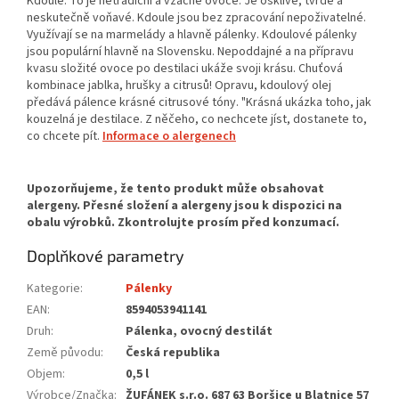
Kdoule. To je netradiční a vzácné ovoce. Je ošklivé, tvrdé a
neskutečně voňavé. Kdoule jsou bez zpracování nepoživatelné.
Využívají se na marmelády a hlavně pálenky. Kdoulové pálenky
jsou populární hlavně na Slovensku. Nepoddajné a na přípravu
kvasu složité ovoce po destilaci ukáže svoji krásu. Chuťová
kombinace jablka, hrušky a citrusů! Opravu, kdoulový olej
předává pálence krásné citrusové tóny. "Krásná ukázka toho, jak
kouzelná je destilace. Z něčeho, co nechcete jíst, dostanete to,
co chcete pít.
Informace o alergenech
Doplňkové parametry
Kategorie
:
Pálenky
EAN
:
8594053941141
Druh
:
Pálenka, ovocný destilát
Země původu
:
Česká republika
Objem
:
0,5 l
Výrobce/Značka
:
ŽUFÁNEK s.r.o. 687 63 Boršice u Blatnice 57