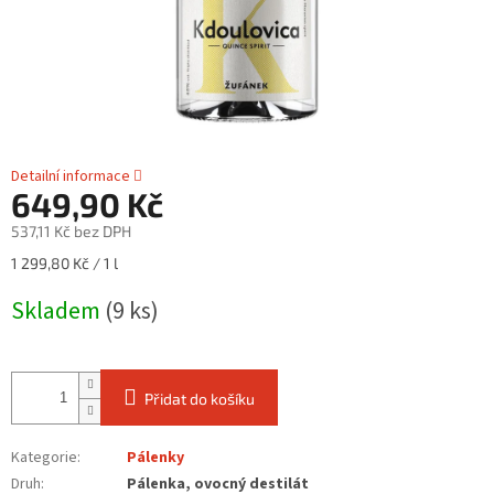
Detailní informace
649,90 Kč
537,11 Kč bez DPH
Měrná
1 299,80 Kč / 1 l
cena:
Skladem
(9 ks)
Přidat do košíku
Kategorie
:
Pálenky
Druh
:
Pálenka, ovocný destilát