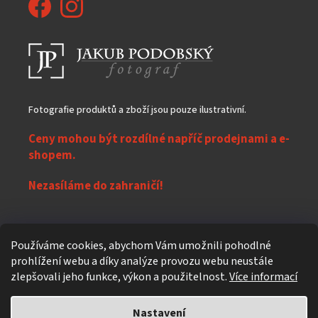
Fotografie produktů a zboží jsou pouze ilustrativní.
Ceny mohou být rozdílné napříč prodejnami a e-
shopem.
Nezasíláme do zahraničí!
Z
Používáme cookies, abychom Vám umožnili pohodlné
á
prohlížení webu a díky analýze provozu webu neustále
Vytvořil Shoptet
p
zlepšovali jeho funkce, výkon a použitelnost.
Více informací
a
t
Nastavení
Copyright 2026
eXpres nápoje
. Všechna práva vyhrazena.
Upravit