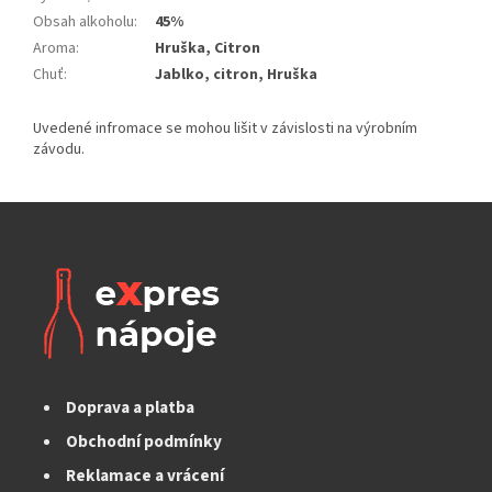
Obsah alkoholu
:
45%
Aroma
:
Hruška, Citron
Chuť
:
Jablko, citron, Hruška
Doprava a platba
Obchodní podmínky
Reklamace a vrácení