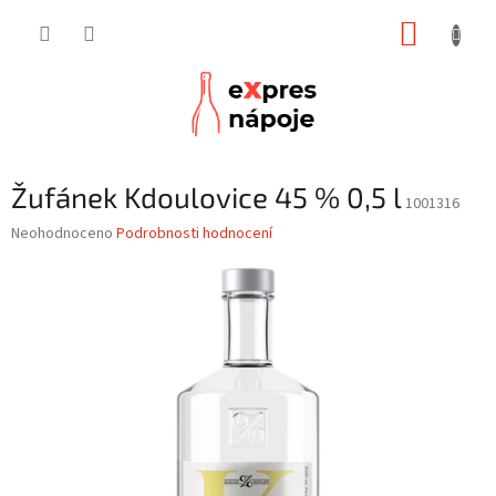
Přejít
NÁKUP
na
obsah
KOŠÍK
Žufánek Kdoulovice 45 % 0,5 l
1001316
Průměrné
Neohodnoceno
Podrobnosti hodnocení
hodnocení
produktu
je
0,0
z
5
hvězdiček.