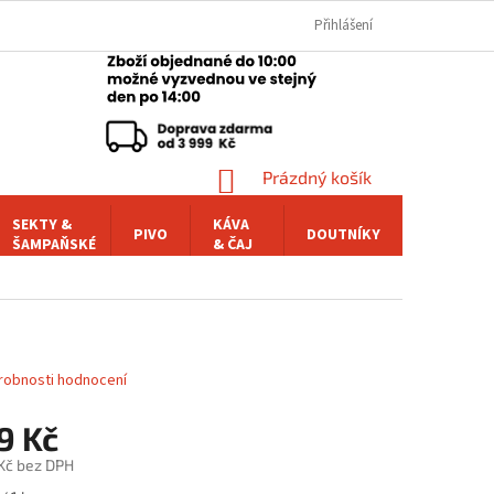
Přihlášení
NÁKUPNÍ
Prázdný košík
KOŠÍK
SEKTY &
KÁVA
PIVO
DOUTNÍKY
POCHUTI
ŠAMPAŇSKÉ
& ČAJ
robnosti hodnocení
9 Kč
 Kč bez DPH