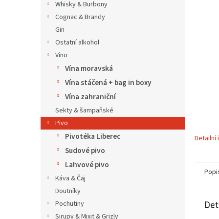
í
Whisky & Burbony
p
Cognac & Brandy
a
Gin
n
Ostatní alkohol
e
Víno
l
Vína moravská
Vína stáčená + bag in boxy
Vína zahraniční
Sekty & šampaňské
Pivo
Pivotéka Liberec
Detailní
Sudové pivo
Lahvové pivo
Popi
Káva & Čaj
Doutníky
Det
Pochutiny
Sirupy & Mixit & Grizly