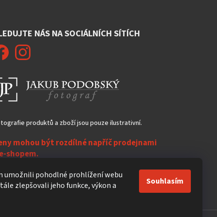
LEDUJTE NÁS NA SOCIÁLNÍCH SÍTÍCH
tografie produktů a zboží jsou pouze ilustrativní.
eny mohou být rozdílné napříč prodejnami
 e-shopem.
ezasíláme do zahraničí!
 umožnili pohodlné prohlížení webu
Souhlasím
ále zlepšovali jeho funkce, výkon a