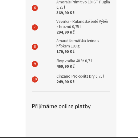
Amorale Primitivo 18 IGT Puglia
0,75 l
369,90 Kč
Veverka - Rulandské šedé Výběr
z hroznů 0,75 l
294,90 Kč
Arnaud farmářská terina s
hříbkem 180 g
179,90 Kč
Skyy vodka 40 % 0,7 l
469,90 Kč
Cinzano Pro-Spritz Dry 0,75 l
249,90 Kč
Přijímáme online platby