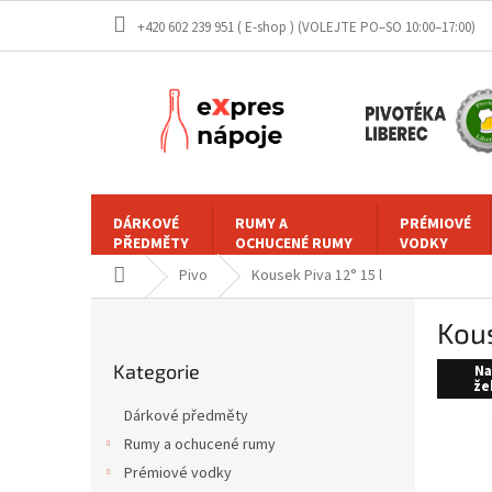
Přejít
+420 602 239 951 ( E-shop )
na
obsah
DÁRKOVÉ
RUMY A
PRÉMIOVÉ
PŘEDMĚTY
OCHUCENÉ RUMY
VODKY
Domů
Pivo
Kousek Piva 12° 15 l
P
Kous
o
Přeskočit
s
Kategorie
kategorie
Na
t
že
r
Dárkové předměty
a
Rumy a ochucené rumy
n
Prémiové vodky
n