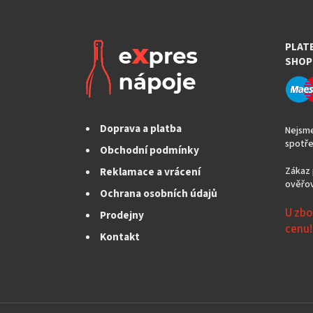
PLAT
SHOP
Doprava a platba
Nejsme
spotře
Obchodní podmínky
Reklamace a vrácení
Zákaz 
ověřov
Ochrana osobních údajů
U zbo
Prodejny
cenu!
Kontakt
Z