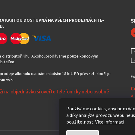
BA KARTOU DOSTUPNÁ NA VŠECH PRODEJNÁCH I E-
S
U.
 distributoři lihu. Alkohol prodáváme pouze koncovým
bitelům.
prodeje alkoholu osobám mladším 18 let. Při převzetí zboží je
Fo
án věk.
C
ží na objednávku si ověřte telefonicky nebo osobně
a
N
Používáme cookies, abychom Vám
a díky analýze provozu webu neust
použitelnost.
Více informací