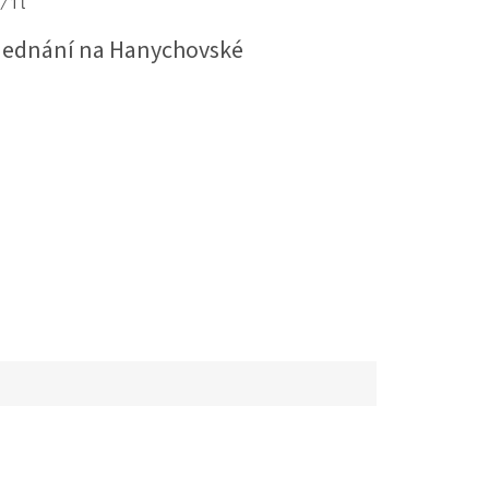
 1 l
jednání na Hanychovské