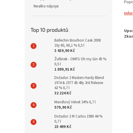
Popi
Nealko nápoje
Info
Top 10 produktů
Ballechin Bourbon Cask 2008
10y 60, 60,1 % 0,5 l
3 439,90 Kč
Žufánek - OMFG Oh my Gin 45 %
0,5 l
1 899,91 Kč
Dictador 2 Masters Hardy Blend
1974 & 1977 45-48y 3rd Release
42 % 0,7 l
32 224 Kč
Mandlový Velvet 34% 0,7 l
579,90 Kč
Dictador 2 M Carlos 1980 44 %
0,7 l
23 499 Kč