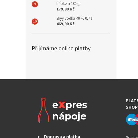
hříbkem 180 g
179,90 Kč
Skyy vodka 40 % 0,7 l
469,90 Kč
Přijímáme online platby
PLAT
SHOP
Doprava a platba
Nejsme