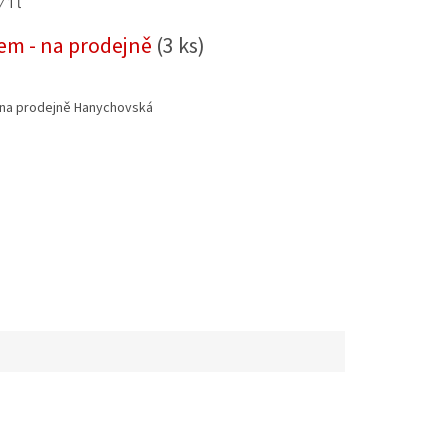
 1 l
em - na prodejně
(3 ks)
na prodejně Hanychovská