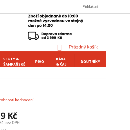
Přihlášení
NÁKUPNÍ
Prázdný košík
KOŠÍK
SEKTY &
KÁVA
PIVO
DOUTNÍKY
POCHUTI
ŠAMPAŇSKÉ
& ČAJ
robnosti hodnocení
59 Kč
 Kč bez DPH