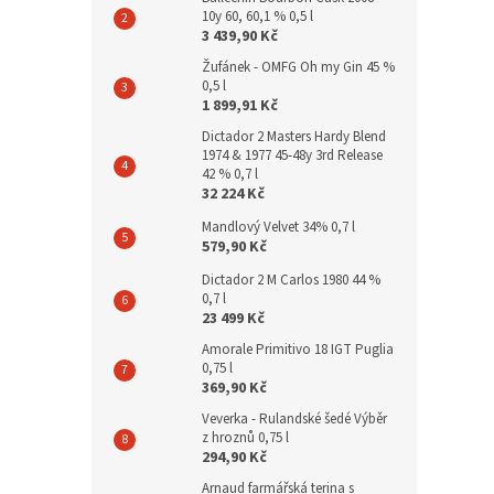
10y 60, 60,1 % 0,5 l
3 439,90 Kč
Žufánek - OMFG Oh my Gin 45 %
0,5 l
1 899,91 Kč
Dictador 2 Masters Hardy Blend
1974 & 1977 45-48y 3rd Release
42 % 0,7 l
32 224 Kč
Mandlový Velvet 34% 0,7 l
579,90 Kč
Dictador 2 M Carlos 1980 44 %
0,7 l
23 499 Kč
Amorale Primitivo 18 IGT Puglia
0,75 l
369,90 Kč
Veverka - Rulandské šedé Výběr
z hroznů 0,75 l
294,90 Kč
Arnaud farmářská terina s