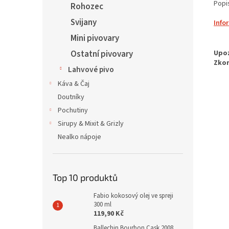
Popi
Rohozec
Svijany
Info
Mini pivovary
Ostatní pivovary
Lahvové pivo
Káva & Čaj
Doutníky
Pochutiny
Sirupy & Mixit & Grizly
Nealko nápoje
Top 10 produktů
Fabio kokosový olej ve spreji
300 ml
119,90 Kč
Ballechin Bourbon Cask 2008