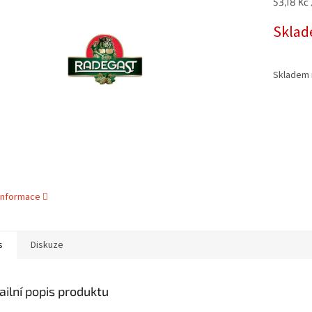
Měrná
53,18 Kč /
5
cena:
hvězdiček.
Sklad
Skladem 
 informace
s
Diskuze
ailní popis produktu