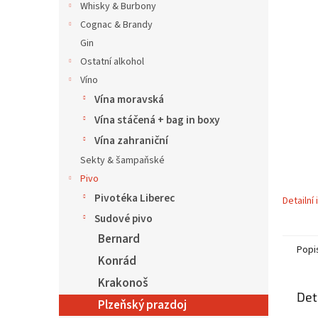
í
Whisky & Burbony
p
Cognac & Brandy
a
Gin
n
Ostatní alkohol
e
Víno
l
Vína moravská
Vína stáčená + bag in boxy
Vína zahraniční
Sekty & šampaňské
Pivo
Pivotéka Liberec
Detailní
Sudové pivo
Bernard
Popi
Konrád
Krakonoš
Det
Plzeňský prazdoj