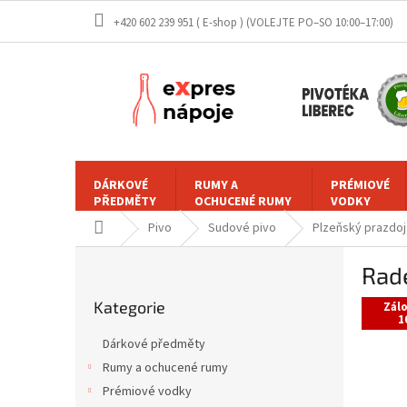
Přejít
+420 602 239 951 ( E-shop )
na
obsah
DÁRKOVÉ
RUMY A
PRÉMIOVÉ
PŘEDMĚTY
OCHUCENÉ RUMY
VODKY
Domů
Pivo
Sudové pivo
Plzeňský prazdoj
P
Rade
o
Přeskočit
s
Kategorie
kategorie
Zál
t
1
r
Dárkové předměty
a
Rumy a ochucené rumy
n
Prémiové vodky
n