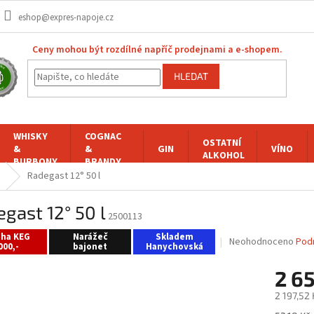
eshop@expres-napoje.cz
Ceny mohou být rozdílné napříč prodejnami a e-shopem.
HLEDAT
WHISKY
COGNAC
OSTATNÍ
&
&
GIN
VÍNO
ALKOHOL
BURBONY
BRANDY
Radegast 12° 50 l
gast 12° 50 l
2500113
oha KEG
Narážeč
Skladem
Průměrné
Neohodnoceno
Pod
000,-
bajonet
Hanychovská
hodnocení
produktu
2 6
je
0,0
2 197,52
z