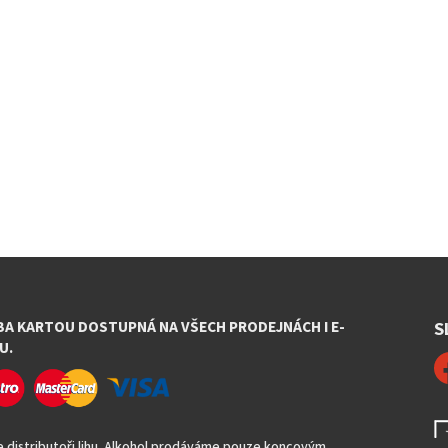
BA KARTOU DOSTUPNÁ NA VŠECH PRODEJNÁCH I E-
S
U.
 distributoři lihu. Alkohol prodáváme pouze koncovým