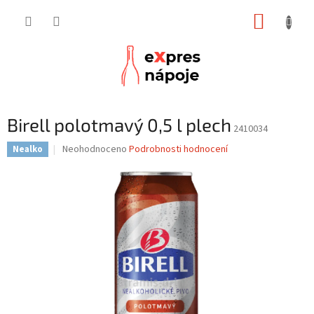
Přejít
NÁKUP
na
obsah
KOŠÍK
Birell polotmavý 0,5 l plech
2410034
Průměrné
Neohodnoceno
Podrobnosti hodnocení
Nealko
hodnocení
produktu
je
0,0
z
5
hvězdiček.