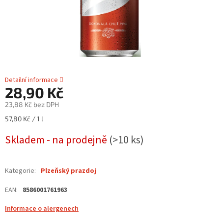
Detailní informace
28,90 Kč
23,88 Kč bez DPH
Měrná
57,80 Kč / 1 l
cena:
Skladem - na prodejně
(>10 ks)
Kategorie
:
Plzeňský prazdoj
EAN
:
8586001761963
Informace o alergenech