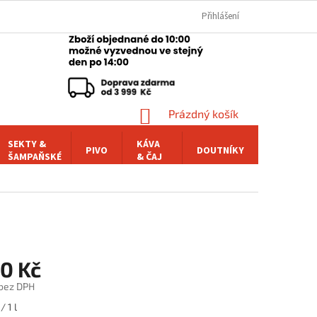
Přihlášení
NÁKUPNÍ
Prázdný košík
KOŠÍK
SEKTY &
KÁVA
PIVO
DOUTNÍKY
POCHUTI
ŠAMPAŇSKÉ
& ČAJ
90 Kč
 bez DPH
/ 1 l