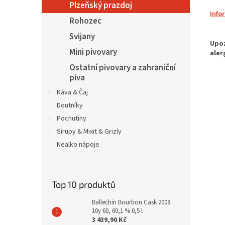
Plzeňský prazdoj
Info
Rohozec
Svijany
Mini pivovary
Ostatní pivovary a zahraniční
piva
Káva & Čaj
Doutníky
Pochutiny
Sirupy & Mixit & Grizly
Nealko nápoje
Top 10 produktů
Ballechin Bourbon Cask 2008
10y 60, 60,1 % 0,5 l
3 439,90 Kč