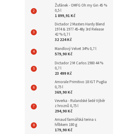
Žufánek - OMFG Oh my Gin 45 %
0,5 l
1 899,91 Kč
Dictador 2 Masters Hardy Blend
1974 & 1977 45-48y 3rd Release
42 % 0,7 l
32 224 Kč
Mandlový Velvet 34% 0,7 l
579,90 Kč
Dictador 2 M Carlos 1980 44 %
0,7 l
23 499 Kč
Amorale Primitivo 18 IGT Puglia
0,75 l
369,90 Kč
Veverka - Rulandské šedé Výběr
z hroznů 0,75 l
294,90 Kč
Arnaud farmářská terina s
hříbkem 180 g
179,90 Kč