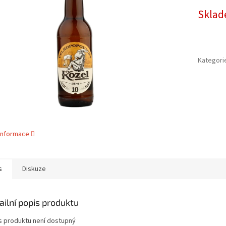
cena:
ek.
Sklad
Kategori
 informace
s
Diskuze
ailní popis produktu
s produktu není dostupný