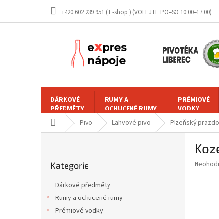
Přejít
+420 602 239 951 ( E-shop )
na
obsah
DÁRKOVÉ
RUMY A
PRÉMIOVÉ
PŘEDMĚTY
OCHUCENÉ RUMY
VODKY
Domů
Pivo
Lahvové pivo
Plzeňský prazdo
P
Koze
o
Přeskočit
s
Průměr
Neohod
Kategorie
kategorie
t
hodnoce
r
produkt
Dárkové předměty
a
je
Rumy a ochucené rumy
0,0
n
z
Prémiové vodky
n