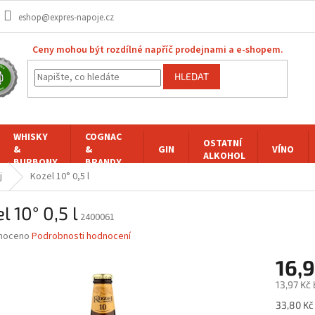
eshop@expres-napoje.cz
Ceny mohou být rozdílné napříč prodejnami a e-shopem.
HLEDAT
WHISKY
COGNAC
OSTATNÍ
&
&
GIN
VÍNO
ALKOHOL
BURBONY
BRANDY
j
Kozel 10° 0,5 l
l 10° 0,5 l
2400061
né
noceno
Podrobnosti hodnocení
ní
16,
u
13,97 Kč
Měrná
33,80 Kč 