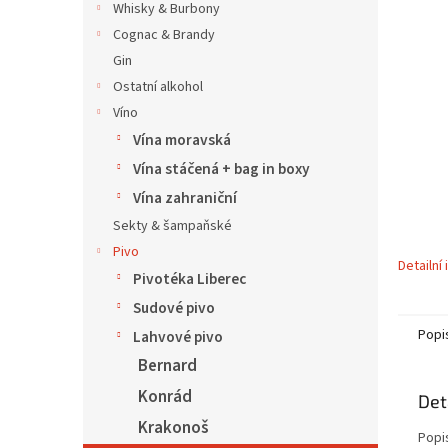
5
í
Whisky & Burbony
hvězdič
p
Cognac & Brandy
a
Gin
n
Ostatní alkohol
e
Víno
l
Vína moravská
Vína stáčená + bag in boxy
Vína zahraniční
Sekty & šampaňské
Pivo
Detailní
Pivotéka Liberec
Sudové pivo
Popi
Lahvové pivo
Bernard
Konrád
Det
Krakonoš
Popi