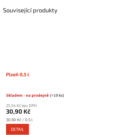
Související produkty
Plzeň 0,5 l
Skladem - na prodejně
(>10 ks)
25,54 Kč bez DPH
30,90 Kč
Měrná
30,90 Kč / 0.5 l
cena:
DETAIL