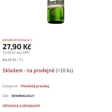
Detailní informace
27,90 Kč
23,06 Kč bez DPH
Měrná
84,55 Kč / 1 l
cena:
Skladem - na prodejně
(>10 ks)
Kategorie
:
Plzeňský prazdoj
EAN
:
8594404110127
Informace o alergenech