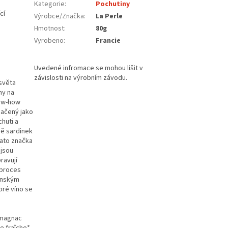
Kategorie
:
Pochutiny
cí
Výrobce/Značka
:
La Perle
Hmotnost
:
80g
Vyrobeno
:
Francie
 světa
ny na
now-how
značený jako
huti a
ně sardinek
Tato značka
 jsou
ravují
 proces
nenským
bré víno se
Armagnac
e fraîche*,