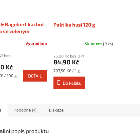
 & Ragobert kachní
Paštika husí 120 g
a se zeleným
em 180 g
Vyprodáno
Skladem
(9 ks)
Kč bez
75,80 Kč bez DPH
84,90 Kč
90 Kč
Měrná
707,50 Kč / 1 g
cena:
Kč / 100 g
DETAIL
Do košíku
s
Podobné (4)
Diskuze
ailní popis produktu