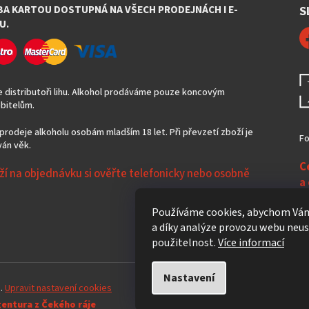
BA KARTOU DOSTUPNÁ NA VŠECH PRODEJNÁCH I E-
S
U.
 distributoři lihu. Alkohol prodáváme pouze koncovým
bitelům.
prodeje alkoholu osobám mladším 18 let. Při převzetí zboží je
Fo
án věk.
C
ží na objednávku si ověřte telefonicky nebo osobně
a
N
Používáme cookies, abychom Vám
a díky analýze provozu webu neust
použitelnost.
Více informací
Nastavení
a.
Upravit nastavení cookies
gentura z Čekého ráje