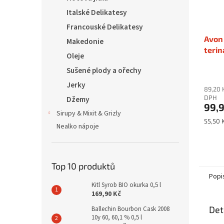
Italské Delikatesy
Francouské Delikatesy
Avon
Makedonie
terin
Oleje
pepř
Sušené plody a ořechy
Jerky
89,20 
DPH
Džemy
99,
Sirupy & Mixit & Grizly
Měrná
55,50 
Nealko nápoje
cena:
Top 10 produktů
Popi
Kitl Syrob BIO okurka 0,5 l
169,90 Kč
Det
Ballechin Bourbon Cask 2008
10y 60, 60,1 % 0,5 l