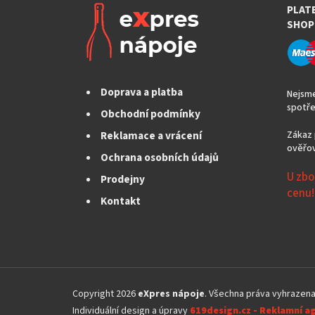
PLAT
SHOP
Doprava a platba
Nejsme
spotře
Obchodní podmínky
Reklamace a vrácení
Zákaz 
ověřov
Ochrana osobních údajů
U zbo
Prodejny
cenu!
Kontakt
Z
á
Copyright 2026
eXpres nápoje
. Všechna práva vyhrazen
p
Individuální design a úpravy
619design.cz - Reklamní a