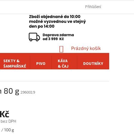
Přihlášení
NÁKUPNÍ
Prázdný košík
KOŠÍK
SEKTY &
KÁVA
PIVO
DOUTNÍKY
POCHUTI
ŠAMPAŇSKÉ
& ČAJ
m 80 g
2960019
 Kč
č bez DPH
 / 100 g