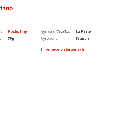
dáno
e
:
Pochutiny
Výrobce/Značka
:
La Perle
t
:
80g
Vyrobeno
:
Francie
Informace o alergenech