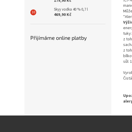
179,90 Kč
mani
Skyy vodka 40 % 0,7 l
Může
469,90 Kč
*Ale
Výži
ener
tuky:
Přijímáme online platby
z to
sacha
z toh
bílko
sůl: 
Vyro
Čist