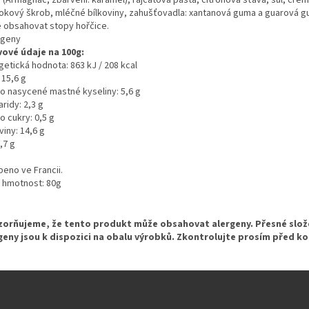
okový škrob, mléčné bílkoviny, zahušťovadla: xantanová guma a guarová g
 obsahovat stopy hořčice.
rgeny
vové údaje na 100g:
getická hodnota: 863 kJ / 208 kcal
 15,6 g
ho nasycené mastné kyseliny: 5,6 g
ridy: 2,3 g
o cukry: 0,5 g
viny: 14,6 g
1,7 g
beno ve Francii.
á hmotnost: 80g