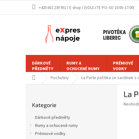
Přejít
+420 602 239 951 ( E-shop )
na
obsah
DÁRKOVÉ
RUMY A
PRÉMIOVÉ
PŘEDMĚTY
OCHUCENÉ RUMY
VODKY
Domů
Pochutiny
La Perle paštika ze sardinek 
P
La P
o
Přeskočit
s
Průměr
Neohod
Kategorie
kategorie
t
hodnoce
r
produkt
Dárkové předměty
a
je
Rumy a ochucené rumy
0,0
n
z
Prémiové vodky
n