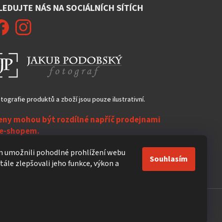
LEDUJTE NÁS NA SOCIÁLNÍCH SÍTÍCH
tografie produktů a zboží jsou pouze ilustrativní.
eny mohou být rozdílné napříč prodejnami
 e-shopem.
ezasíláme do zahraničí!
 umožnili pohodlné prohlížení webu
Souhlasím
ále zlepšovali jeho funkce, výkon a
Vytvořil Shoptet