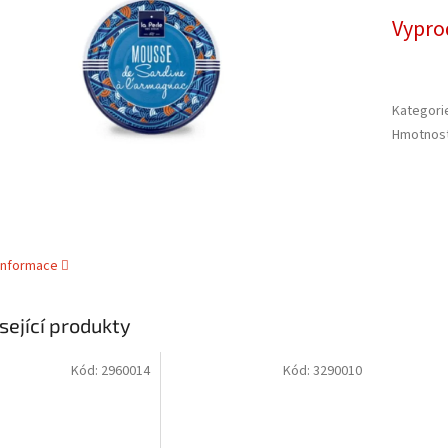
cena:
ek.
Vypro
Kategori
Hmotnos
 informace
sející produkty
Kód:
2960014
Kód:
3290010