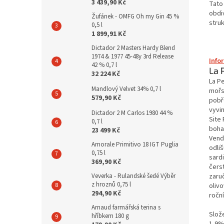
3 439,90 Kč
Tato
obdi
Žufánek - OMFG Oh my Gin 45 %
struk
0,5 l
1 899,91 Kč
Dictador 2 Masters Hardy Blend
1974 & 1977 45-48y 3rd Release
Info
42 % 0,7 l
La 
32 224 Kč
La P
Mandlový Velvet 34% 0,7 l
mořs
579,90 Kč
pobř
vyvin
Dictador 2 M Carlos 1980 44 %
Site
0,7 l
boha
23 499 Kč
Vend
Amorale Primitivo 18 IGT Puglia
odli
0,75 l
sard
369,90 Kč
čers
zaru
Veverka - Rulandské šedé Výběr
z hroznů 0,75 l
olivo
294,90 Kč
ročn
Arnaud farmářská terina s
Slož
hříbkem 180 g
1,9%