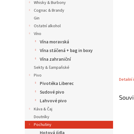
5
í
Whisky & Burbony
hvězdič
p
Cognac & Brandy
a
Gin
n
Ostatní alkohol
e
Víno
l
Vína moravská
Vína stáčená + bag in boxy
Vína zahraniční
Sekty & šampaňské
Pivo
Detailní
Pivotéka Liberec
Sudové pivo
Souvi
Lahvové pivo
Káva & Čaj
Doutníky
Pochutiny
Hotová jídla