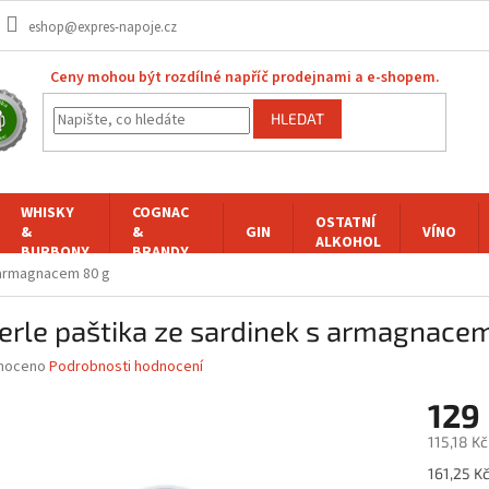
eshop@expres-napoje.cz
Ceny mohou být rozdílné napříč prodejnami a e-shopem.
HLEDAT
WHISKY
COGNAC
OSTATNÍ
&
&
GIN
VÍNO
ALKOHOL
BURBONY
BRANDY
s armagnacem 80 g
erle paštika ze sardinek s armagnace
né
noceno
Podrobnosti hodnocení
ní
129
u
115,18 K
Měrná
161,25 Kč