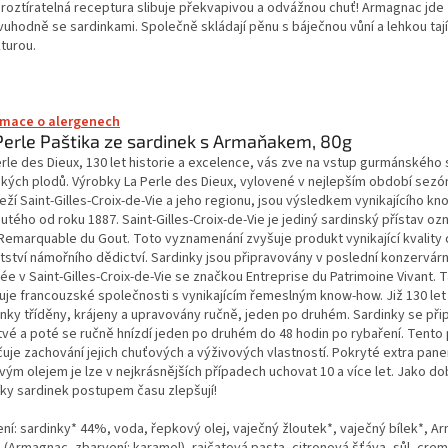
 roztíratelná receptura slibuje překvapivou a odvážnou chuť! Armagnac jde
vuhodně se sardinkami. Společně skládají pěnu s báječnou vůní a lehkou tají
turou.
rmace o alergenech
Perle Paštika ze sardinek s Armaňakem, 80g
erle des Dieux, 130 let historie a excelence, vás zve na vstup gurmánského
kých plodů. Výrobky La Perle des Dieux, vylovené v nejlepším období sezó
eží Saint-Gilles-Croix-de-Vie a jeho regionu, jsou výsledkem vynikajícího k
utého od roku 1887. Saint-Gilles-Croix-de-Vie je jediný sardinský přístav o
 Remarquable du Gout. Toto vyznamenání zvyšuje produkt vynikající kvality c
tství námořního dědictví. Sardinky jsou připravovány v poslední konzervár
ée v Saint-Gilles-Croix-de-Vie se značkou Entreprise du Patrimoine Vivant. 
šuje francouzské společnosti s vynikajícím řemeslným know-how. Již 130 let
inky tříděny, krájeny a upravovány ručně, jeden po druhém. Sardinky se přip
tvé a poté se ručně hnízdí jeden po druhém do 48 hodin po rybaření. Tento
čuje zachování jejich chuťových a výživových vlastností. Pokryté extra pa
vým olejem je lze v nejkrásnějších případech uchovat 10 a více let. Jako do
íky sardinek postupem času zlepšují!
ení: sardinky* 44%, voda, řepkový olej, vaječný žloutek*, vaječný bílek*, 
 (Armagnac, zbarvení: karamel), rajčatová pasta, citronová šťáva, sůl, crem