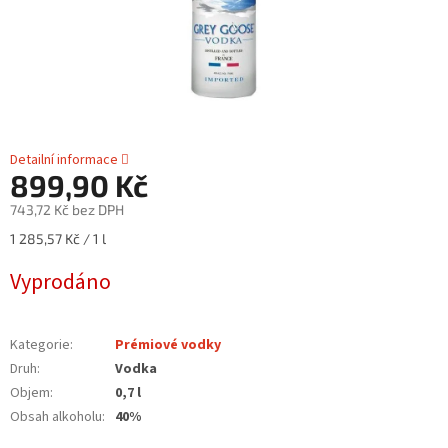
Detailní informace
899,90 Kč
743,72 Kč bez DPH
Měrná
1 285,57 Kč / 1 l
cena:
Vyprodáno
Kategorie
:
Prémiové vodky
Druh
:
Vodka
Objem
:
0,7 l
Obsah alkoholu
:
40%