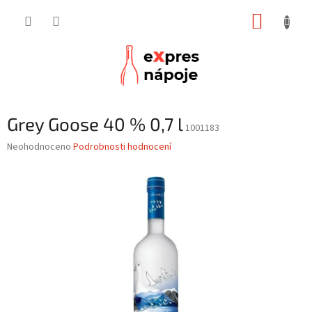
Přejít
NÁKUP
na
obsah
KOŠÍK
Grey Goose 40 % 0,7 l
1001183
Průměrné
Neohodnoceno
Podrobnosti hodnocení
hodnocení
produktu
je
0,0
z
5
hvězdiček.