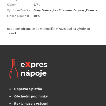
Objem
:
0,7 l
Výrobce/Značka
:
Grey Goose,Les Chaumes Cognac,Francie
Obsah alkoholu
:
40%
Doprava a platba
Obchodní podmínky
Reklamace a vrácení