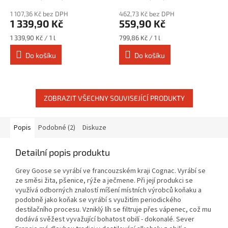
1 107,36 Kč bez DPH
462,73 Kč bez DPH
1 339,90 Kč
559,90 Kč
Měrná
Měrná
1 339,90 Kč / 1 l
799,86 Kč / 1 l
cena:
cena:
Do košíku
Do košíku
ZOBRAZIT VŠECHNY SOUVISEJÍCÍ PRODUKTY
Popis
Podobné (2)
Diskuze
Detailní popis produktu
Grey Goose se vyrábí ve francouzském kraji Cognac. Vyrábí se
ze směsi žita, pšenice, rýže a ječmene. Při její produkci se
využívá odborných znalostí míšení místních výrobců koňaku a
podobně jako koňak se vyrábí s využitím periodického
destilačního procesu. Vzniklý líh se filtruje přes vápenec, což mu
dodává svěžest vyvažující bohatost obilí - dokonalé. Sever