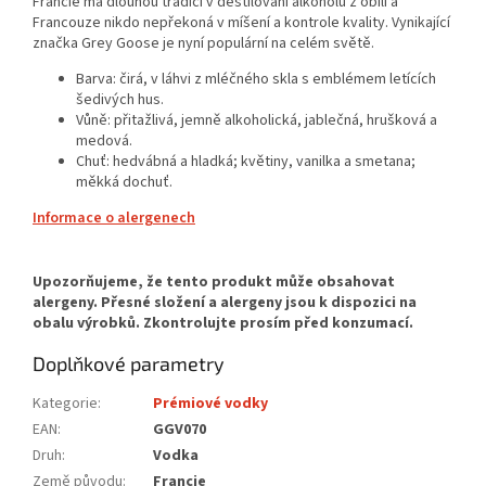
Francie má dlouhou tradici v destilování alkoholu z obilí a
Francouze nikdo nepřekoná v míšení a kontrole kvality. Vynikající
značka Grey Goose je nyní populární na celém světě.
Barva: čirá, v láhvi z mléčného skla s emblémem letících
šedivých hus.
Vůně: přitažlivá, jemně alkoholická, jablečná, hrušková a
medová.
Chuť: hedvábná a hladká; květiny, vanilka a smetana;
měkká dochuť.
Informace o alergenech
Doplňkové parametry
Kategorie
:
Prémiové vodky
EAN
:
GGV070
Druh
:
Vodka
Země původu
:
Francie