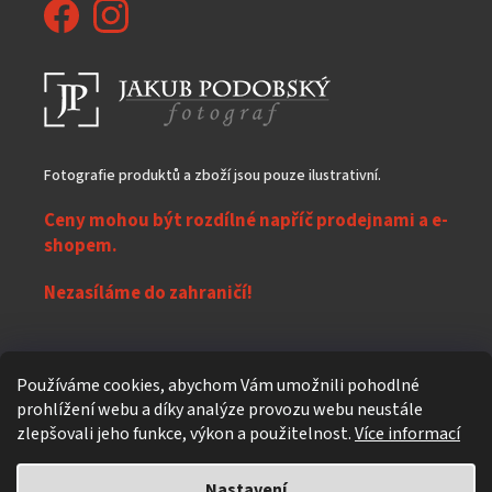
Fotografie produktů a zboží jsou pouze ilustrativní.
Ceny mohou být rozdílné napříč prodejnami a e-
shopem.
Nezasíláme do zahraničí!
Z
Používáme cookies, abychom Vám umožnili pohodlné
á
prohlížení webu a díky analýze provozu webu neustále
Vytvořil Shoptet
p
zlepšovali jeho funkce, výkon a použitelnost.
Více informací
a
t
Nastavení