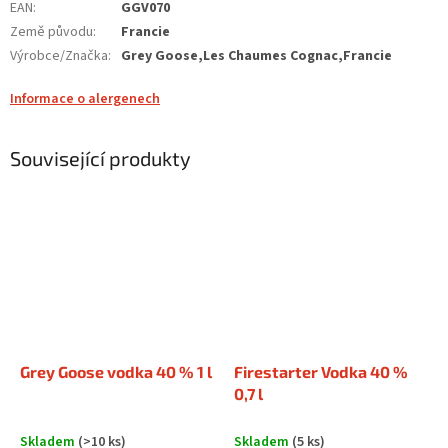
EAN
:
GGV070
Země původu
:
Francie
Výrobce/Značka
:
Grey Goose,Les Chaumes Cognac,Francie
Informace o alergenech
Související produkty
Grey Goose vodka 40 % 1 l
Firestarter Vodka 40 %
0,7 l
Skladem
(>10 ks)
Skladem
(5 ks)