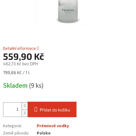
Detailní informace
559,90 Kč
462,73 Kč bez DPH
Měrná
799,86 Kč / 1 l
cena:
Skladem
(9 ks)
Přidat do košíku
Kategorie
:
Prémiové vodky
Země původu
:
Polsko