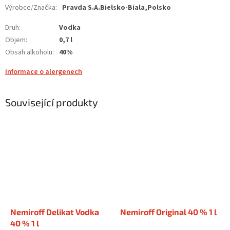
Výrobce/Značka
:
Pravda S.A.Bielsko-Biala,Polsko
Druh
:
Vodka
Objem
:
0,7 l
Obsah alkoholu
:
40%
Informace o alergenech
Související produkty
Nemiroff Delikat Vodka
Nemiroff Original 40 % 1 l
40 % 1 l