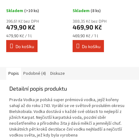
Skladem
(>10 ks)
Skladem
(8 ks)
396,61 Kč bez DPH
388,35 Kč bez DPH
479,90 Kč
469,90 Kč
Měrná
Měrná
479,90 Kč / 1 l
469,90 Kč / 1 l
cena:
cena:
Do košíku
Do košíku
Popis
Podobné (4)
Diskuze
Detailní popis produktu
Pravda Vodka je polská super prémiová vodka, jejíž kořeny
sahají až do roku 1743. Vyrábí se ve světově proslulém okresu
Bielskobiala. Vodka dostává v každé své oblasti to nejlepší z
jižních Karpat. Nejčistší karpatská voda, pozdní sběr
neošetřeného a přírodního žita ji dává měkčí a jemnější chuť.
Unikátních pět kroků destilace činí vodku nejhladší a nejčistší
vodkou světa, jež kdy byla vyrobena