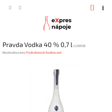
Přejít
NÁKUP
na
obsah
KOŠÍK
Pravda Vodka 40 % 0,7 l
1100508
Průměrné
Neohodnoceno
Podrobnosti hodnocení
hodnocení
produktu
je
0,0
z
5
hvězdiček.